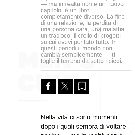
— ma in realtà non è un nuovo
capitolo, è un libro
completamente diverso. La fine
di una relazione, la perdita di
una persona cara, una malattia,
un trasloco, il crollo di progetti
su cui avevi puntato tutto. In
questi periodi il mondo non
cambia semplicemente — ti
toglie il terreno da sotto i piedi.
Nella vita ci sono momenti
dopo i quali sembra di voltare