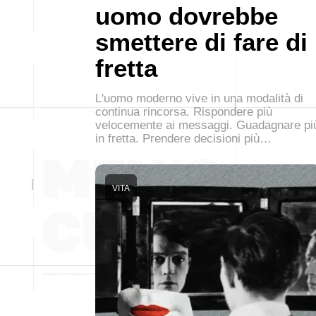
uomo dovrebbe
smettere di fare di
fretta
L'uomo moderno vive in una modalità di
continua rincorsa. Rispondere più
velocemente ai messaggi. Guadagnare pi
in fretta. Prendere decisioni più…
VITA