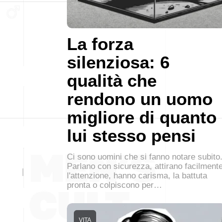
La forza
silenziosa: 6
qualità che
rendono un uomo
migliore di quanto
lui stesso pensi
Ci sono uomini che si fanno notare subito
Parlano con sicurezza, attirano facilment
l'attenzione, hanno carisma, la battuta
pronta o colpiscono per…
VITA