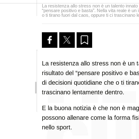
La resistenza allo stress non è un talento innato
“pensare positivo e basta”. Nella vita reale è un
o ti tirano fuori dal caos, oppure ti ci trascinano
La resistenza allo stress non è un 
risultato del “pensare positivo e ba
di decisioni quotidiane che o ti tiran
trascinano lentamente dentro.
E la buona notizia è che non è ma
possono allenare come la forma fisi
nello sport.