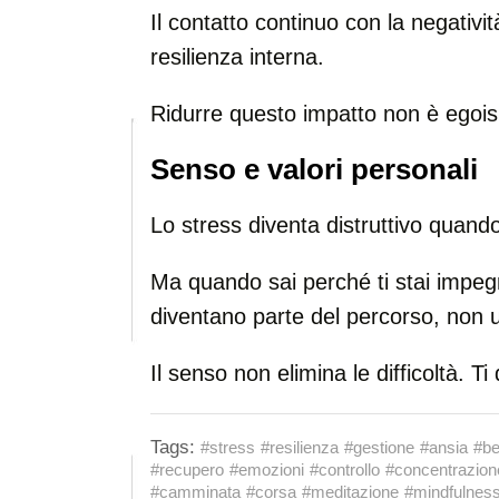
Il contatto continuo con la negativi
resilienza interna.
Ridurre questo impatto non è egois
Senso e valori personali
Lo stress diventa distruttivo quando 
Ma quando sai perché ti stai impegn
diventano parte del percorso, non u
Il senso non elimina le difficoltà. T
Tags:
#stress
#resilienza
#gestione
#ansia
#b
#recupero
#emozioni
#controllo
#concentrazion
#camminata
#corsa
#meditazione
#mindfulnes