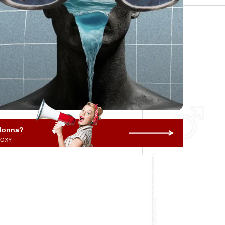
 donna?
 ROXY