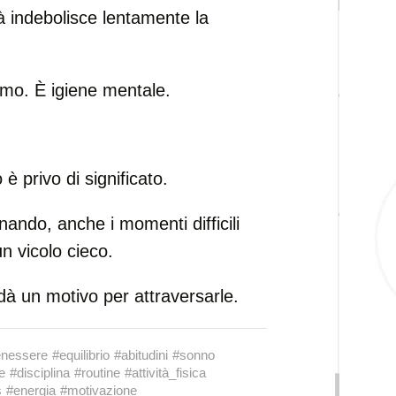
tà indebolisce lentamente la
mo. È igiene mentale.
è privo di significato.
ando, anche i momenti difficili
n vicolo cieco.
i dà un motivo per attraversarle.
enessere
#equilibrio
#abitudini
#sonno
e
#disciplina
#routine
#attività_fisica
s
#energia
#motivazione