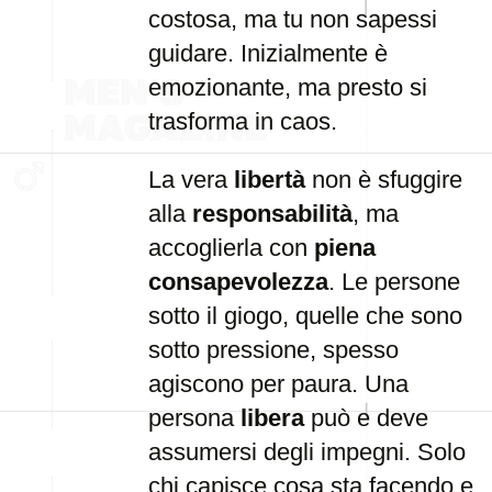
costosa, ma tu non sapessi
guidare. Inizialmente è
emozionante, ma presto si
trasforma in caos.
La vera
libertà
non è sfuggire
alla
responsabilità
, ma
accoglierla con
piena
consapevolezza
. Le persone
sotto il giogo, quelle che sono
sotto pressione, spesso
agiscono per paura. Una
persona
libera
può e deve
assumersi degli impegni. Solo
chi capisce cosa sta facendo e