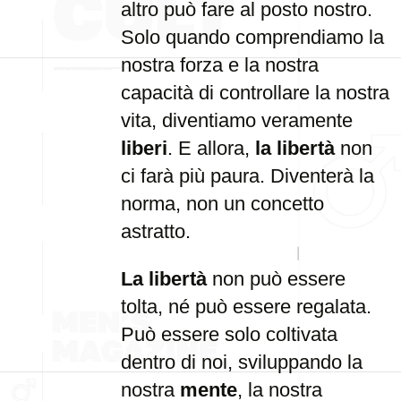
altro può fare al posto nostro.
Solo quando comprendiamo la
nostra forza e la nostra
capacità di controllare la nostra
vita, diventiamo veramente
liberi
. E allora,
la libertà
non
ci farà più paura. Diventerà la
norma, non un concetto
astratto.
La libertà
non può essere
tolta, né può essere regalata.
Può essere solo coltivata
dentro di noi, sviluppando la
nostra
mente
, la nostra