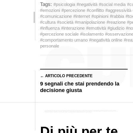
Tags:
#psicologia
#negatività
#social media
#c
#emozioni
#percezione
#conflitto
#aggressività
#comunicazione
#internet
#opinioni
#rabbia
#tox
#cultura
#società
#manipolazione
#reazione
#p
#influenza
#interazione
#emotività
#giudizio
#no
#percezione sociale
#isolamento
#osservazion
#comportamento umano
#negatività online
#rea
personale
← ARTICOLO PRECEDENTE
9 segnali che stai prendendo la
decisione giusta
Di più per te