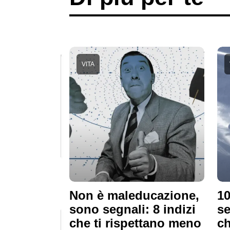
VITA
Non è maleducazione,
10
sono segnali: 8 indizi
se
che ti rispettano meno
ch