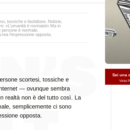
i, tossiche e fastidiose. Notizie,
e: «L’umanità è rovinata!» Ma in
le persone è normale,
 crea l’impressione opposta.
Sei una
ersone scortesi, tossiche e
Visita
, internet — ovunque sembra
n realtà non è del tutto così. La
male, semplicemente ci sono
ressione opposta.