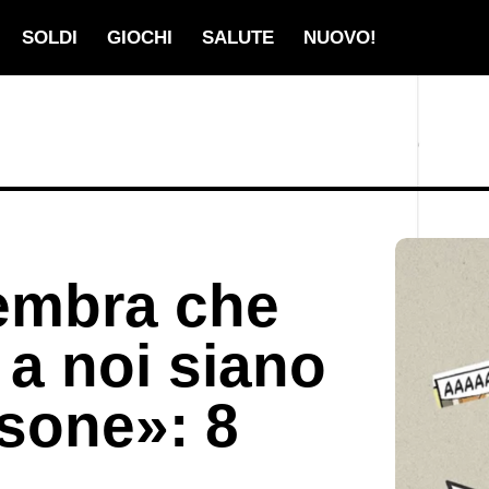
SOLDI
GIOCHI
SALUTE
NUOVO!
embra che
o a noi siano
rsone»: 8