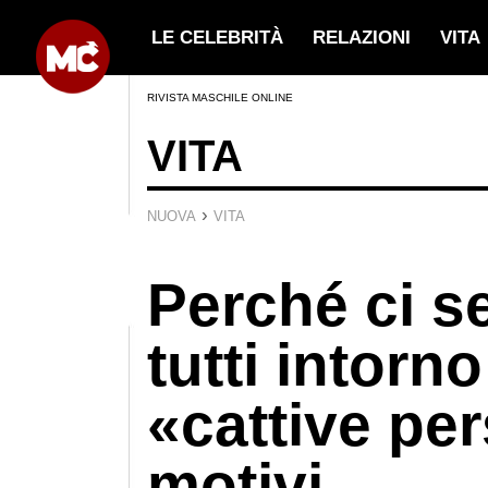
LE CELEBRITÀ
RELAZIONI
VITA
RIVISTA MASCHILE ONLINE
VITA
›
NUOVA
VITA
Perché ci s
tutti intorn
«cattive pe
motivi