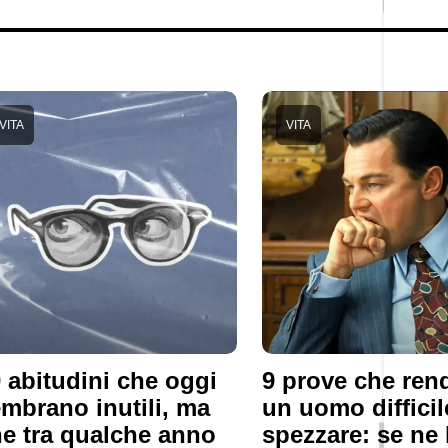
VITA
VITA
 abitudini che oggi
9 prove che re
mbrano inutili, ma
un uomo difficil
e tra qualche anno
spezzare: se ne 