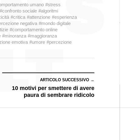
omportamento umano
#stress
#confronto sociale
#algoritmi
icità
#critica
#attenzione
#esperienza
ercezione negativa
#mondo digitale
tizie
#comportamento online
e
#minoranza
#maggioranza
zione emotiva
#umore
#percezione
ARTICOLO SUCCESSIVO →
10 motivi per smettere di avere
paura di sembrare ridicolo