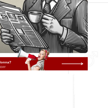
 donna?
 ROXY