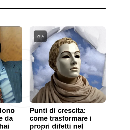
VITA
ndono
Punti di crescita:
e da
come trasformare i
hai
propri difetti nel