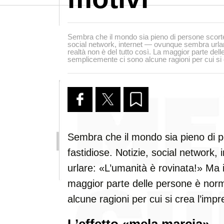
Sembra che il mondo sia pieno di persone scortes
social network, internet — ovunque sembra urlar
realtà non è del tutto così. La maggior parte del
semplicemente ci sono alcune ragioni per cui si
Sembra che il mondo sia pieno di p
fastidiose. Notizie, social network
urlare: «L’umanità è rovinata!» Ma i
maggior parte delle persone è nor
alcune ragioni per cui si crea l’imp