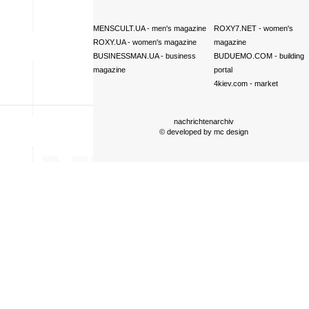
MENSCULT.UA
- men's magazine
ROXY7.NET
- women's
ROXY.UA
- women's magazine
magazine
BUSINESSMAN.UA
- business
BUDUEMO.COM
- building
magazine
portal
4kiev.com
- market
nachrichtenarchiv
© developed by
mc design