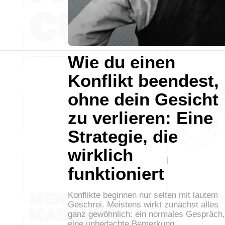
Wie du einen
Konflikt beendest,
ohne dein Gesicht
zu verlieren: Eine
Strategie, die
wirklich
funktioniert
Konflikte beginnen nur selten mit lautem
Geschrei. Meistens wirkt zunächst alles
ganz gewöhnlich: ein normales Gespräch,
eine unbedachte Bemerkung,…