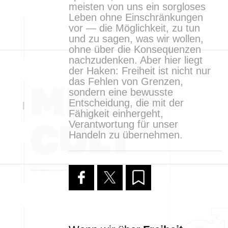
meisten von uns ein sorgloses
Leben ohne Einschränkungen
vor — die Möglichkeit, zu tun
und zu sagen, was wir wollen,
ohne über die Konsequenzen
nachzudenken. Aber hier liegt
der Haken: Freiheit ist nicht nur
das Fehlen von Grenzen,
sondern eine bewusste
Entscheidung, die mit der
Fähigkeit einhergeht,
Verantwortung für unser
Handeln zu übernehmen.