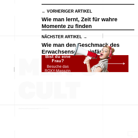
← VORHERIGER ARTIKEL
Wie man lernt, Zeit für wahre
Momente zu finden
NÄCHSTER ARTIKEL →
Wie man den Geschmack des
Erwachsenseins einfängt
Bist du eine
Frau?
Besuche das
ROXY-Magazin