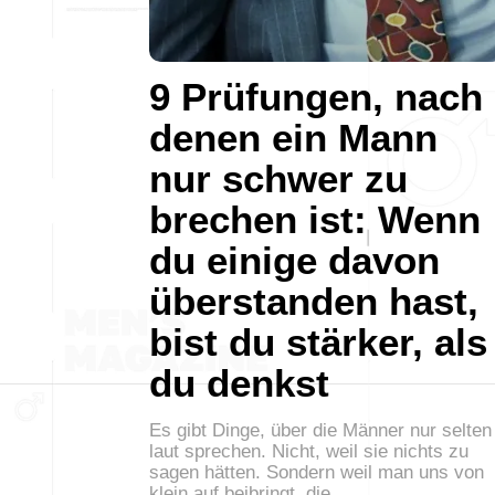
9 Prüfungen, nach
denen ein Mann
nur schwer zu
brechen ist: Wenn
du einige davon
überstanden hast,
bist du stärker, als
du denkst
Es gibt Dinge, über die Männer nur selten
laut sprechen. Nicht, weil sie nichts zu
sagen hätten. Sondern weil man uns von
klein auf beibringt, die…