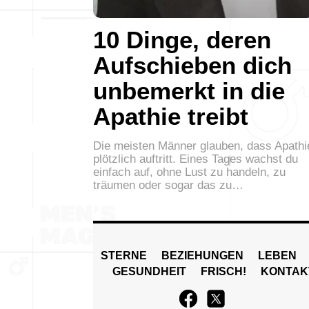
10 Dinge, deren
Aufschieben dich
unbemerkt in die
Apathie treibt
Die meisten Männer glauben, dass Apathi
plötzlich auftritt. Eines Tages wachst du
einfach auf, ohne Lust zu handeln, zu
träumen oder sogar das zu…
STERNE
BEZIEHUNGEN
LEBEN
GESUNDHEIT
FRISCH!
KONTAK