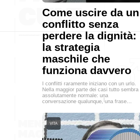
Come uscire da un
conflitto senza
perdere la dignità:
la strategia
maschile che
funziona davvero
I conflitti raramente iniziano con un urlo.
Nella maggior parte dei casi tutto sembra
assolutamente normale: una
conversazione qualunque, una frase…
VITA