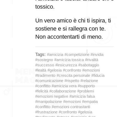
tossico.
Un vero amico è chi ti ispira, ti
sostiene e si rallegra con te.
Non accontentarti di meno.
Tags:
#amicizia
#competizione
#invidia
#sostegno
#amicizia tossica
#rivalità
#successo
#insicurezza
#sabotaggio
#lealtà
#gelosia
#confronto
#emozioni
#tradimento
#crescita personale
#fiducia
#comunicazione
#rispetto
#relazione
#conflitto
#amicizia vera
#supporto
#felicità
#collaborazione
#problemi
#emozioni negative
#amicizia falsa
#manipolazione
#emozioni
#empatia
#conflitto
#emozioni contrastanti
#frustrazione
#confronto
#gelosia