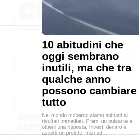
10 abitudini che
oggi sembrano
inutili, ma che tra
qualche anno
possono cambiare
tutto
Nel mondo moderno siamo abituati ai
risultati immediati. Premi un pulsante e
ottieni una risposta. Investi denaro e
aspetti un profitto. Inizi ad…