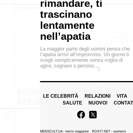
rimandare, ti
trascinano
lentamente
nell’apatia
La maggior parte degli uomini pensa che
l’apatia arrivi all’improvviso. Un giorno ti
svegli semplicemente senza voglia di
agire, sognare o persino…
LE CELEBRITÀ
RELAZIONI
VITA
SALUTE
NUOVO!
CONTAT
MENSCULT.UA
- men's magazine
ROXY7.NET
- women's