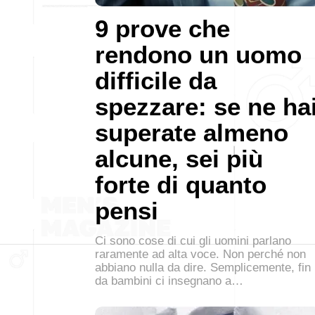
9 prove che
rendono un uomo
difficile da
spezzare: se ne ha
superate almeno
alcune, sei più
forte di quanto
pensi
Ci sono cose di cui gli uomini parlano
raramente ad alta voce. Non perché non
abbiano nulla da dire. Semplicemente, fin
da bambini ci insegnano a…