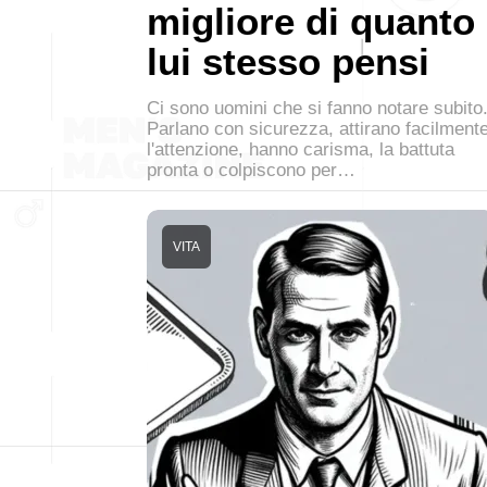
migliore di quanto
lui stesso pensi
Ci sono uomini che si fanno notare subito
Parlano con sicurezza, attirano facilment
l'attenzione, hanno carisma, la battuta
pronta o colpiscono per…
VITA