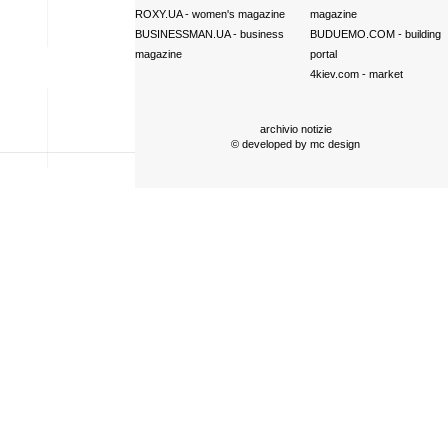
ROXY.UA
- women's magazine
magazine
BUSINESSMAN.UA
- business
BUDUEMO.COM
- building
magazine
portal
4kiev.com
- market
archivio notizie
© developed by
mc design