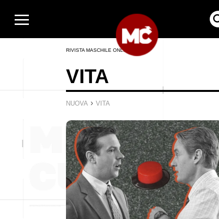
RIVISTA MASCHILE ONLINE
VITA
›
NUOVA
VITA