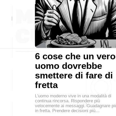
6 cose che un vero
uomo dovrebbe
smettere di fare di
fretta
L'uomo moderno vive in una modalità di
continua rincorsa. Rispondere più
velocemente ai messaggi. Guadagnare pi
in fretta. Prendere decisioni più…