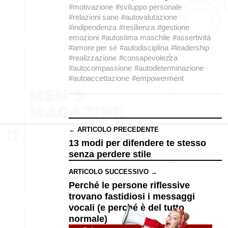
#motivazione
#sviluppo personale
#relazioni sane
#autovalutazione
#indipendenza
#resilienza
#gestione
emozioni
#autostima maschile
#assertività
#amore per sé
#autodisciplina
#leadership
#realizzazione
#consapevolezza
#autocompassione
#autodeterminazione
#autoaccettazione
#empowerment
← ARTICOLO PRECEDENTE
13 modi per difendere te stesso
senza perdere stile
ARTICOLO SUCCESSIVO →
Perché le persone riflessive
trovano fastidiosi i messaggi
vocali (e perché è del tutto
normale)