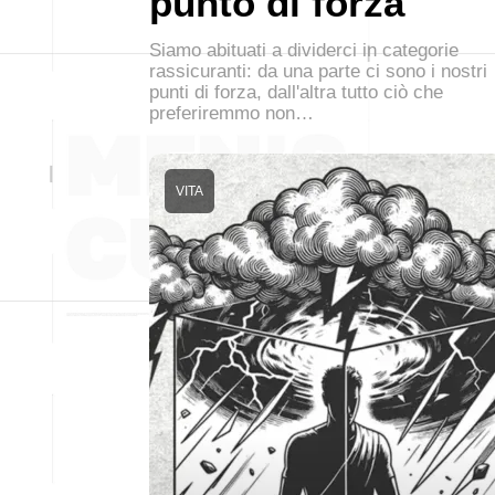
punto di forza
Siamo abituati a dividerci in categorie
rassicuranti: da una parte ci sono i nostri
punti di forza, dall'altra tutto ciò che
preferiremmo non…
VITA