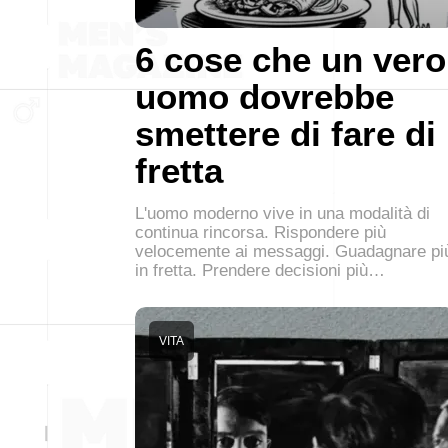
6 cose che un vero
uomo dovrebbe
smettere di fare di
fretta
L'uomo moderno vive in una modalità di
continua rincorsa. Rispondere più
velocemente ai messaggi. Guadagnare pi
in fretta. Prendere decisioni più…
VITA