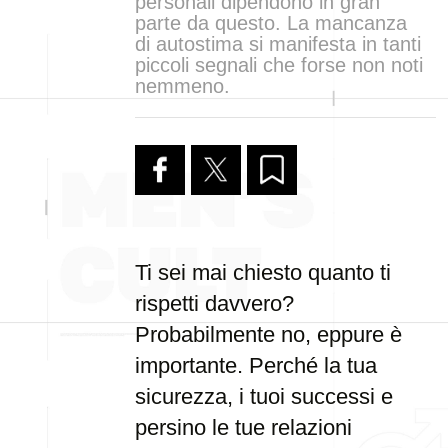
personali dipendono in gran
parte da questo. La mancanza
di autostima si manifesta in tanti
piccoli segnali che forse non noti
nemmeno.
Ti sei mai chiesto quanto ti
rispetti davvero?
Probabilmente no, eppure è
importante. Perché la tua
sicurezza, i tuoi successi e
persino le tue relazioni