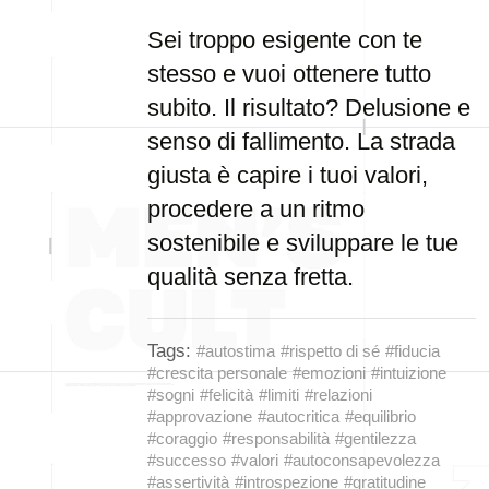
Sei troppo esigente con te
stesso e vuoi ottenere tutto
subito. Il risultato? Delusione e
senso di fallimento. La strada
giusta è capire i tuoi valori,
procedere a un ritmo
sostenibile e sviluppare le tue
qualità senza fretta.
Tags:
#autostima
#rispetto di sé
#fiducia
#crescita personale
#emozioni
#intuizione
#sogni
#felicità
#limiti
#relazioni
#approvazione
#autocritica
#equilibrio
#coraggio
#responsabilità
#gentilezza
#successo
#valori
#autoconsapevolezza
#assertività
#introspezione
#gratitudine