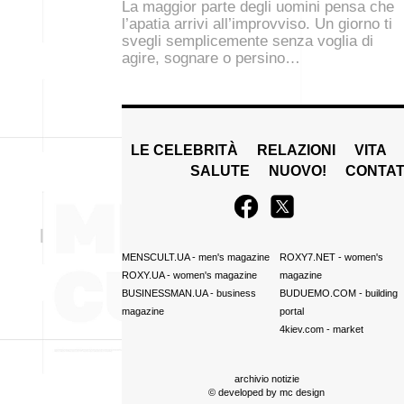
La maggior parte degli uomini pensa che
l’apatia arrivi all’improvviso. Un giorno ti
svegli semplicemente senza voglia di
agire, sognare o persino…
LE CELEBRITÀ
RELAZIONI
VITA
SALUTE
NUOVO!
CONTAT
MENSCULT.UA
- men's magazine
ROXY7.NET
- women's
ROXY.UA
- women's magazine
magazine
BUSINESSMAN.UA
- business
BUDUEMO.COM
- building
magazine
portal
4kiev.com
- market
archivio notizie
© developed by
mc design