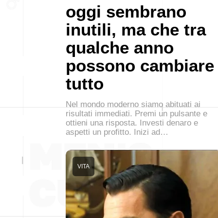
oggi sembrano
inutili, ma che tra
qualche anno
possono cambiare
tutto
Nel mondo moderno siamo abituati ai
risultati immediati. Premi un pulsante e
ottieni una risposta. Investi denaro e
aspetti un profitto. Inizi ad…
VITA