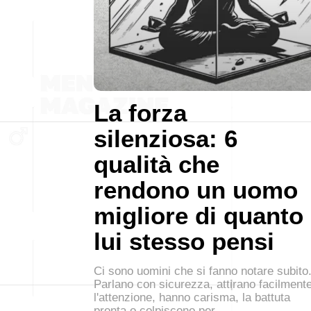
La forza
silenziosa: 6
qualità che
rendono un uomo
migliore di quanto
lui stesso pensi
Ci sono uomini che si fanno notare subito
Parlano con sicurezza, attirano facilment
l'attenzione, hanno carisma, la battuta
pronta o colpiscono per…