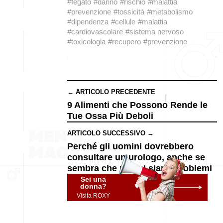
#fegato
#danno
#rischio
#malattia
#prevenzione
#tossicità
#metabolismo
#dipendenza
#cellule
#malattia
#cardiovascolare
#sistema nervoso
#toxicologia
#recupero
#prevenzione
← ARTICOLO PRECEDENTE
9 Alimenti che Possono Rende le
Tue Ossa Più Deboli
ARTICOLO SUCCESSIVO →
Perché gli uomini dovrebbero
consultare un urologo, anche se
sembra che non ci siano problemi
Sei una
donna?
Visita ROXY