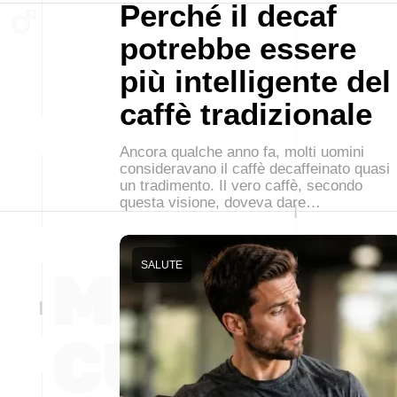
Perché il decaf
potrebbe essere
più intelligente del
caffè tradizionale
Ancora qualche anno fa, molti uomini
consideravano il caffè decaffeinato quasi
un tradimento. Il vero caffè, secondo
questa visione, doveva dare…
SALUTE