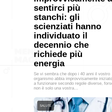
sentirci più
stanchi: gli
scienziati hanno
individuato il
decennio che
richiede più
energia
Se vi sembra che dopo i 40 anni il vostro
organismo abbia improvvisamente iniziat
a funzionare secondo regole diverse, fors
non è solo una vostra…
SALUTE