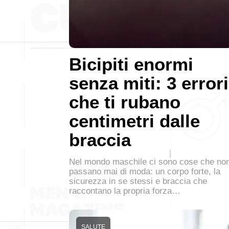
Bicipiti enormi
senza miti: 3 errori
che ti rubano
centimetri dalle
braccia
Nel mondo maschile ci sono cose che no
passano mai di moda: un corpo forte, la
sicurezza in se stessi e braccia che
raccontano la propria forza…
SALUTE