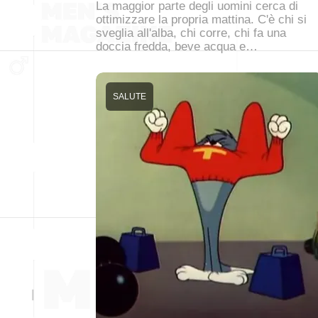
La maggior parte degli uomini cerca di
ottimizzare la propria mattina. C'è chi si
sveglia all'alba, chi corre, chi fa una
doccia fredda, beve acqua e…
SALUTE