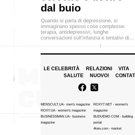
dal buio
Quando si parla di depressione, si
immaginano spesso cose complesse:
terapia, antidepressivi, lunghe
conversazioni sull’infanzia e tentativi di…
LE CELEBRITÀ
RELAZIONI
VITA
SALUTE
NUOVO!
CONTAT
MENSCULT.UA
- men's magazine
ROXY7.NET
- women's
ROXY.UA
- women's magazine
magazine
BUSINESSMAN.UA
- business
BUDUEMO.COM
- building
magazine
portal
4kiev.com
- market