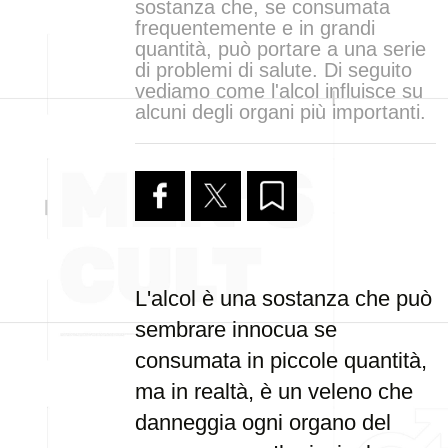
sostanza che, se consumata
frequentemente e in grandi
quantità, può portare a una serie
di problemi di salute. Di seguito
vediamo come l'alcol influisce su
alcuni degli organi più importanti.
L'alcol è una sostanza che può
sembrare innocua se
consumata in piccole quantità,
ma in realtà, è un veleno che
danneggia ogni organo del