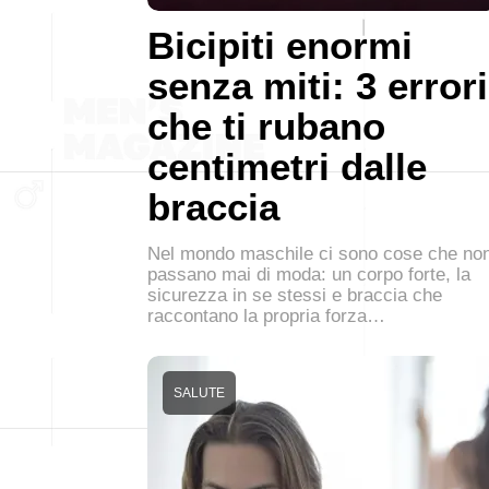
Bicipiti enormi
senza miti: 3 errori
che ti rubano
centimetri dalle
braccia
Nel mondo maschile ci sono cose che no
passano mai di moda: un corpo forte, la
sicurezza in se stessi e braccia che
raccontano la propria forza…
SALUTE