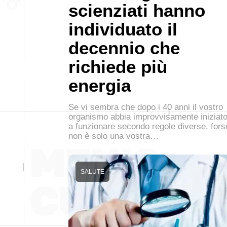
scienziati hanno
individuato il
decennio che
richiede più
energia
Se vi sembra che dopo i 40 anni il vostro
organismo abbia improvvisamente iniziat
a funzionare secondo regole diverse, fors
non è solo una vostra…
SALUTE