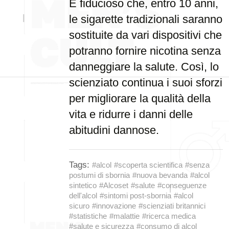
È fiducioso che, entro 10 anni,
le sigarette tradizionali saranno
sostituite da vari dispositivi che
potranno fornire nicotina senza
danneggiare la salute. Così, lo
scienziato continua i suoi sforzi
per migliorare la qualità della
vita e ridurre i danni delle
abitudini dannose.
Tags:
#alcol
#scoperta scientifica
#senza
postumi di sbornia
#nuova bevanda
#alcol
sintetico
#Alcoset
#salute
#conseguenze
dell'alcol
#sintomi post-sbornia
#alcol
sicuro
#innovazione
#scienziati britannici
#statistiche
#malattie
#ricerca medica
#salute e sicurezza
#consumo di alcol