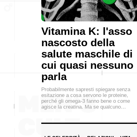
Vitamina K: l'asso
nascosto della
salute maschile di
cui quasi nessuno
parla
Probabilmente sapresti spiegare senza
esitazione a cosa servono le proteine,
perché gli omega-3 fanno bene o come
agisce la creatina. Ma se qualcuno…