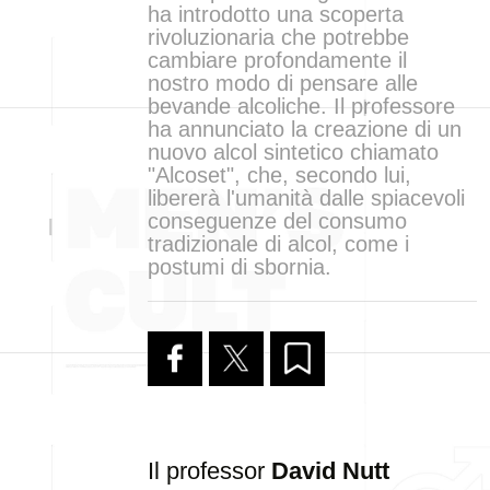
ha introdotto una scoperta
rivoluzionaria che potrebbe
cambiare profondamente il
nostro modo di pensare alle
bevande alcoliche. Il professore
ha annunciato la creazione di un
nuovo alcol sintetico chiamato
"Alcoset", che, secondo lui,
libererà l'umanità dalle spiacevoli
conseguenze del consumo
tradizionale di alcol, come i
postumi di sbornia.
Il professor
David Nutt