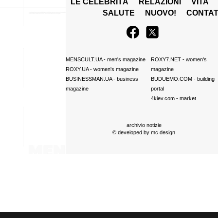
LE CELEBRITÀ
RELAZIONI
VITA
SALUTE
NUOVO!
CONTAT
MENSCULT.UA
- men's magazine
ROXY7.NET
- women's
ROXY.UA
- women's magazine
magazine
BUSINESSMAN.UA
- business
BUDUEMO.COM
- building
magazine
portal
4kiev.com
- market
archivio notizie
© developed by
mc design