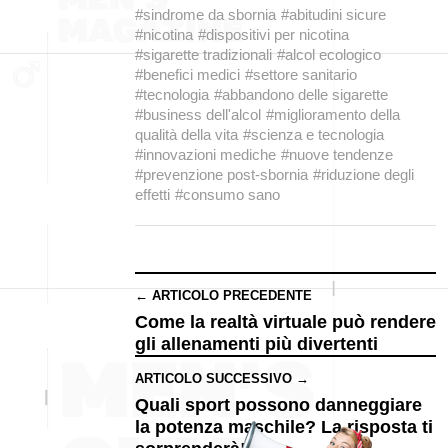
#sindrome da sbornia
#abitudini sicure
#nicotina
#dispositivi per nicotina
#sigarette tradizionali
#alcol ecologico
#benefici medici
#settore sanitario
#tecnologia
#abbandono delle sigarette
#business dell'alcol
#miglioramento della
qualità della vita
#scienza e tecnologia
#innovazioni mediche
#nuove tendenze
#prevenzione post-sbornia
#riduzione degli
effetti
#consumo sano
← ARTICOLO PRECEDENTE
Come la realtà virtuale può rendere
gli allenamenti più divertenti
ARTICOLO SUCCESSIVO →
Quali sport possono danneggiare
la potenza maschile? La risposta ti