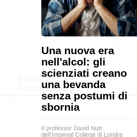
Una nuova era
nell'alcol: gli
scienziati creano
una bevanda
senza postumi di
sbornia
Il professor David Nutt
dell'Imperial College di Londra