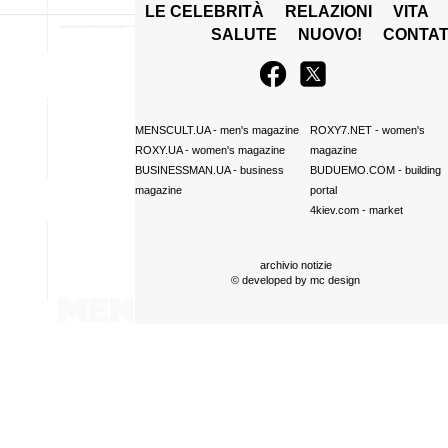
LE CELEBRITÀ
RELAZIONI
VITA
SALUTE
NUOVO!
CONTAT
MENSCULT.UA
- men's magazine
ROXY7.NET
- women's
ROXY.UA
- women's magazine
magazine
BUSINESSMAN.UA
- business
BUDUEMO.COM
- building
magazine
portal
4kiev.com
- market
archivio notizie
© developed by
mc design