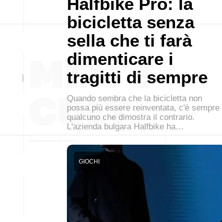
Halfbike Pro: la
bicicletta senza
sella che ti farà
dimenticare i
tragitti di sempre
Quando sembra che la bicicletta non
possa più essere reinventata, c'è sempre
qualcuno che dimostra il contrario.
L'azienda bulgara Halfbike ha…
GIOCHI