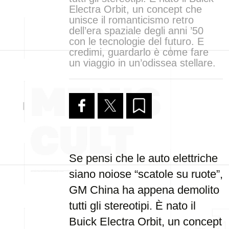
Electra Orbit, un concept che
unisce il romanticismo retro
dell’era spaziale degli anni ’50
con le tecnologie del futuro. E
credimi, guardarlo è come fare
un viaggio in un’odissea stellare.
Se pensi che le auto elettriche
siano noiose “scatole su ruote”,
GM China ha appena demolito
tutti gli stereotipi. È nato il
Buick Electra Orbit, un concept