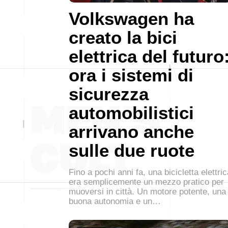
Volkswagen ha
creato la bici
elettrica del futuro
ora i sistemi di
sicurezza
automobilistici
arrivano anche
sulle due ruote
Fino a pochi anni fa, una bicicletta elettri
era semplicemente un mezzo pratico per
muoversi in città. Un motore potente, una
buona autonomia e un…