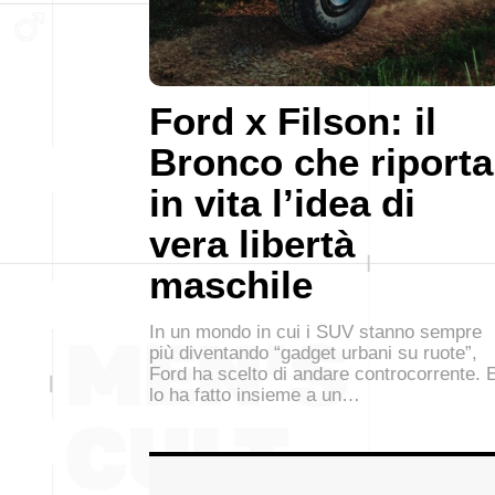
Ford x Filson: il
Bronco che riporta
in vita l’idea di
vera libertà
maschile
In un mondo in cui i SUV stanno sempre
più diventando “gadget urbani su ruote”,
Ford ha scelto di andare controcorrente. 
lo ha fatto insieme a un…