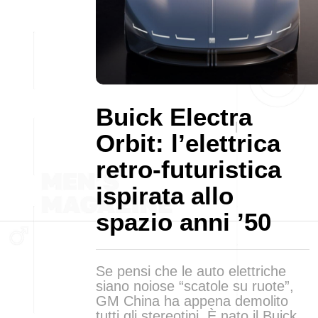
Buick Electra
Orbit: l’elettrica
retro-futuristica
ispirata allo
spazio anni ’50
Se pensi che le auto elettriche
siano noiose “scatole su ruote”,
GM China ha appena demolito
tutti gli stereotipi. È nato il Buick