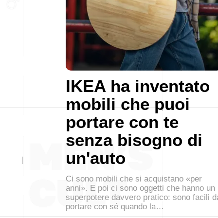
IKEA ha inventato
mobili che puoi
portare con te
senza bisogno di
un'auto
Ci sono mobili che si acquistano «per
anni». E poi ci sono oggetti che hanno un
superpotere davvero pratico: sono facili d
portare con sé quando la…