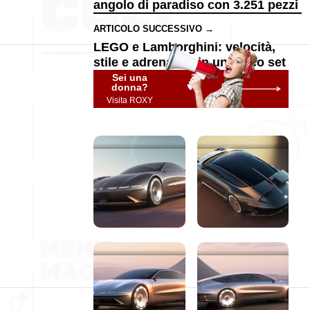
angolo di paradiso con 3.251 pezzi
ARTICOLO SUCCESSIVO →
LEGO e Lamborghini: velocità,
stile e adrenalina in un unico set
Sei una
donna?
Visita ROXY