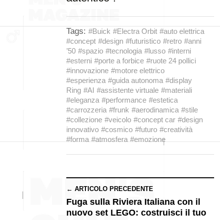
Tags:
#Buick
#Electra Orbit
#auto elettrica
#concept
#design
#futuristico
#retro
#anni
’50
#spazio
#tecnologia
#lusso
#interni
#esterni
#porte a forbice
#ruote 24 pollici
#innovazione
#motore elettrico
#esperienza
#guida autonoma
#display
Ring
#AI
#assistente virtuale
#materiali
#eleganza
#performance
#estetica
#carrozzeria
#frunk
#aerodinamica
#stile
#collezione
#veicolo
#concept car
#design
innovativo
#cosmico
#futuro
#creatività
#forma
#atmosfera
#emozione
← ARTICOLO PRECEDENTE
Fuga sulla Riviera Italiana con il
nuovo set LEGO: costruisci il tuo