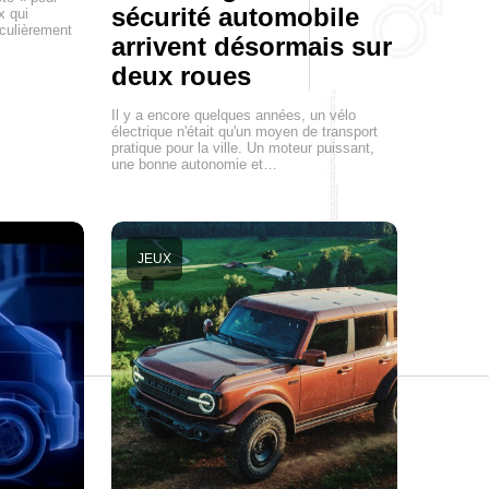
sécurité automobile
x qui
culièrement
arrivent désormais sur
deux roues
Il y a encore quelques années, un vélo
électrique n'était qu'un moyen de transport
pratique pour la ville. Un moteur puissant,
une bonne autonomie et…
JEUX