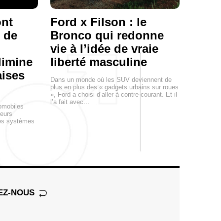
ont
Ford x Filson : le
 de
Bronco qui redonne
vie à l’idée de vraie
élimine
liberté masculine
ises
Dans un monde où les SUV deviennent de
plus en plus des « gadgets urbains sur roues
», Ford a choisi d’aller à contre-courant. Et il
l’a fait avec…
tomobiles
leurs
des systèmes
EZ-NOUS