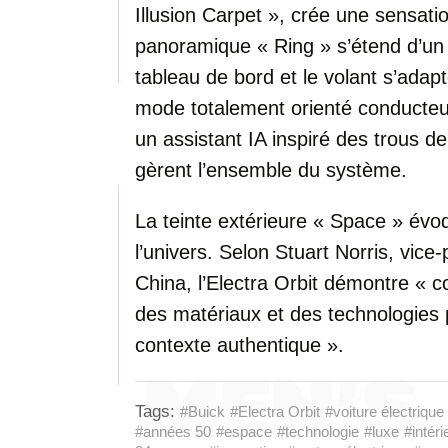
Illusion Carpet », crée une sensat
panoramique « Ring » s’étend d’un m
tableau de bord et le volant s’ada
mode totalement orienté conducte
un assistant IA inspiré des trous d
gèrent l’ensemble du système.
La teinte extérieure « Space » évo
l’univers. Selon Stuart Norris, vic
China, l’Electra Orbit démontre «
des matériaux et des technologies 
contexte authentique ».
Tags:
#Buick
#Electra Orbit
#voiture électrique
#années 50
#espace
#technologie
#luxe
#intéri