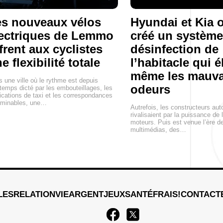
s nouveaux vélos
Hyundai et Kia 
ectriques de Lemmo
créé un système
frent aux cyclistes
désinfection de
e flexibilité totale
l’habitacle qui 
même les mauva
 une ville où le rythme est depuis
odeurs
temps dicté par les embouteillages, les
ications de taxi et les correspondances
rminables, une…
Autrefois, les constructeurs au
rivalisaient par la puissance de 
moteurs. Puis est venue l’ère 
multimédias, des…
LES
RELATION
VIE
ARGENT
JEUX
SANTÉ
FRAIS!
CONTACT