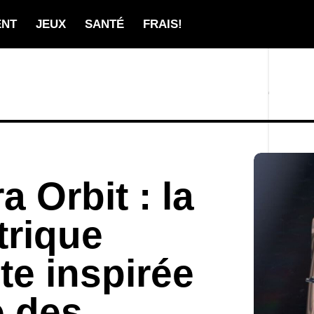
ENT
JEUX
SANTÉ
FRAIS!
a Orbit : la
trique
ste inspirée
e des