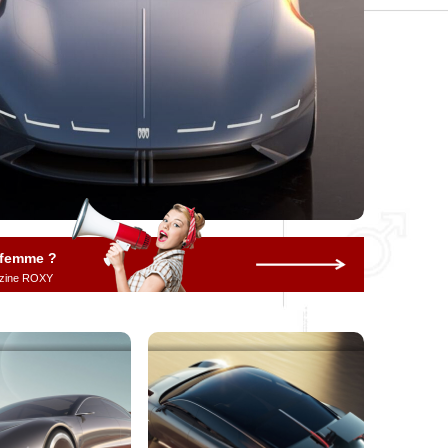
 femme ?
gazine ROXY