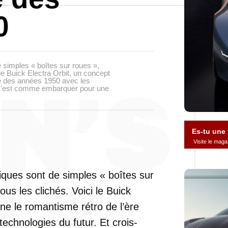
0
e simples « boîtes sur roues »,
le Buick Electra Orbit, un concept
le des années 1950 avec les
r, c’est comme embarquer pour une
Es-tu une
Visite le ma
riques sont de simples « boîtes sur
us les clichés. Voici le Buick
ne le romantisme rétro de l’ère
echnologies du futur. Et crois-