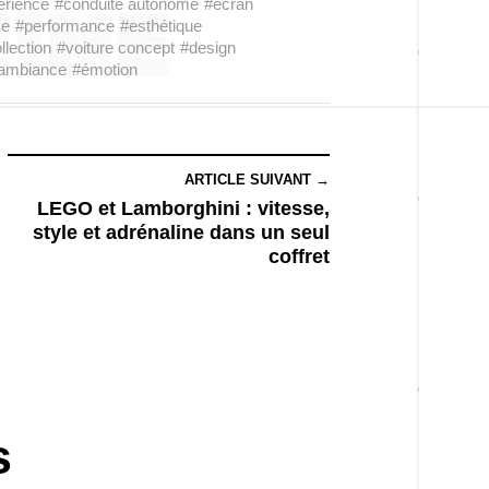
érience
#conduite autonome
#écran
ce
#performance
#esthétique
llection
#voiture concept
#design
ambiance
#émotion
ARTICLE SUIVANT →
LEGO et Lamborghini : vitesse,
style et adrénaline dans un seul
coffret
s