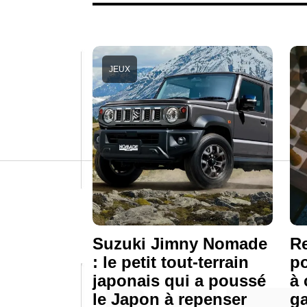
JEUX
Suzuki Jimny Nomade
Re
: le petit tout-terrain
po
japonais qui a poussé
à 
le Japon à repenser
ga