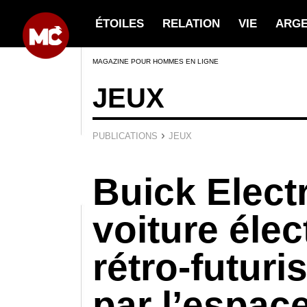
ÉTOILES
RELATION
VIE
ARG
MAGAZINE POUR HOMMES EN LIGNE
JEUX
›
PUBLICATIONS
JEUX
Buick Electr
voiture élec
rétro-futuri
par l’espac