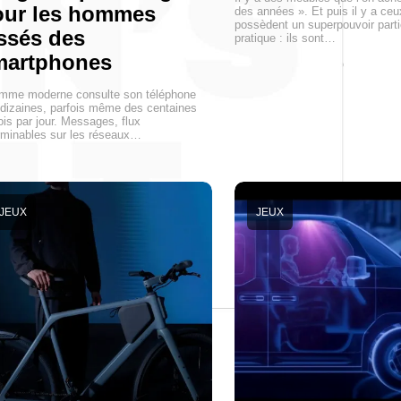
our les hommes
des années ». Et puis il y a ceu
possèdent un superpouvoir parti
ssés des
pratique : ils sont…
martphones
omme moderne consulte son téléphone
dizaines, parfois même des centaines
ois par jour. Messages, flux
rminables sur les réseaux…
JEUX
JEUX