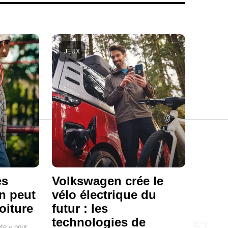
JEUX
es
Volkswagen crée le
n peut
vélo électrique du
oiture
futur : les
technologies de
ète « pour