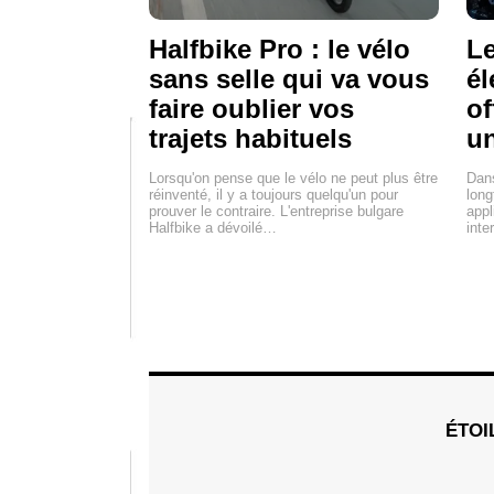
Halfbike Pro : le vélo
Le
sans selle qui va vous
él
faire oublier vos
of
trajets habituels
un
Lorsqu'on pense que le vélo ne peut plus être
Dans
réinventé, il y a toujours quelqu'un pour
long
prouver le contraire. L'entreprise bulgare
appl
Halfbike a dévoilé…
inte
ÉTOI