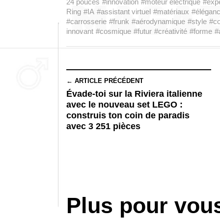
24 pouces
#innovation
#moteur électrique
#exp
Ring
#IA
#assistant virtuel
#matériaux
#élégan
#carrosserie
#frunk
#aérodynamique
#style
#co
innovant
#cosmique
#futur
#créativité
#forme
#
← ARTICLE PRÉCÉDENT
Évade-toi sur la Riviera italienne
avec le nouveau set LEGO :
construis ton coin de paradis
avec 3 251 pièces
Plus pour vou