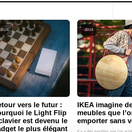
JEUX
JEUX
tour vers le futur :
IKEA imagine d
urquoi le Light Flip
meubles que l’o
clavier est devenu le
emporter sans v
dget le plus élégant
Il y a des meubles que l’on ach