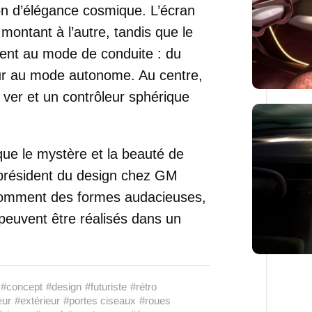
ion d’élégance cosmique. L’écran
ontant à l’autre, tandis que le
ptent au mode de conduite : du
ur au mode autonome. Au centre,
e ver et un contrôleur sphérique
que le mystère et la beauté de
e-président du design chez GM
 comment des formes audacieuses,
peuvent être réalisés dans un
#concept
#design
#futuriste
#rétro
eur
#extérieur
#portes ciseaux
#roues