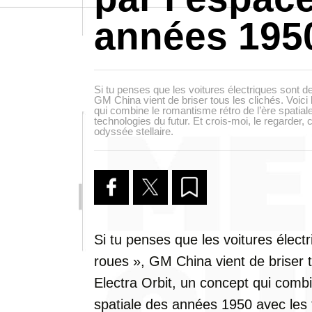
années 195
Si tu penses que les voitures électriques sont d
GM China vient de briser tous les clichés. Voici 
qui combine le romantisme rétro de l’ère spatia
technologies du futur. Et crois-moi, le regarde
odyssée stellaire.
Si tu penses que les voitures élect
roues », GM China vient de briser to
Electra Orbit, un concept qui combi
spatiale des années 1950 avec les t