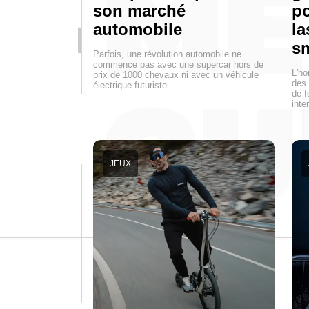
son marché
p
automobile
la
s
Parfois, une révolution automobile ne
commence pas avec une supercar hors de
L'h
prix de 1000 chevaux ni avec un véhicule
des 
électrique futuriste.
de f
inte
JEUX