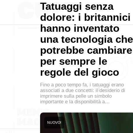
Tatuaggi senza
dolore: i britannici
hanno inventato
una tecnologia che
potrebbe cambiare
per sempre le
regole del gioco
Fino a poco tempo fa, i tatuaggi erano
associati a due concetti: il desiderio di
imprimere sulla pelle un simbolo
importante e la disponibilità a…
NUOVO!