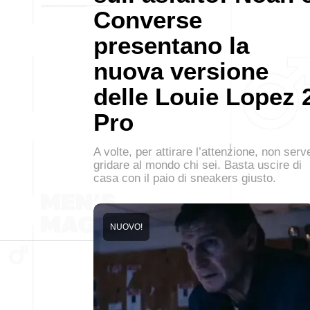
Converse
presentano la
nuova versione
delle Louie Lopez 
Pro
A volte, per attirare l’attenzione, non serv
gridare al mondo chi sei. Basta uscire di
casa con il paio di sneakers giusto.
NUOVO!