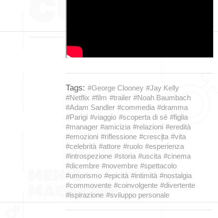
Tags:
#George Clooney
#Jay Kelly
#Netflix
#film
#trailer
#Noah Baumbach
#Adam Sandler
#commedia
#dramma
#Parigi
#viaggio
#scoperta di sé
#figlia
#manager
#amicizia
#relazioni
#eredità
#emozioni
#riflessione
#crescita
#vita
#celebrità
#attore
#ruolo
#esperienza
#introspezione
#storia
#uscita
#cinema
#dicembre
#novembre
#spettacolo
#umorismo
#epicità
#intimità
#nostalgia
#commovente
#coinvolgente
#divertente
#ispirazione
#sviluppo personale