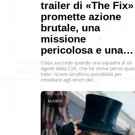
trailer di «The Fix»
promette azione
brutale, una
missione
pericolosa e una…
Cosa succede quando una squadra di ex
agenti della CIA, che ha ormai perso quas
tutto, riceve un'ultima possibilità per
rimediare agli errori del…
NUOVO!