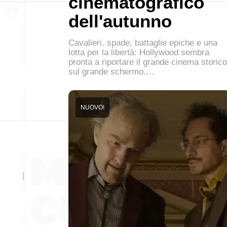
cinematografico
dell'autunno
Cavalieri, spade, battaglie epiche e una
lotta per la libertà: Hollywood sembra
pronta a riportare il grande cinema storico
sul grande schermo.…
NUOVO!