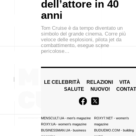
dell’attore in 40
anni
Tom Cruise è da tempo diventato un
simbolo del grande cinema. Corre più
veloce delle esplosioni, pilota jet da
combattimento, esegue scene
pericolose…
LE CELEBRITÀ
RELAZIONI
VITA
SALUTE
NUOVO!
CONTAT
MENSCULT.UA
- men's magazine
ROXY7.NET
- women's
ROXY.UA
- women's magazine
magazine
BUSINESSMAN.UA
- business
BUDUEMO.COM
- building