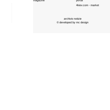
magazine
portal
4kiev.com
- market
archivio notizie
© developed by
mc design