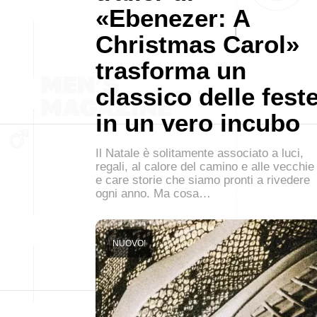
«Ebenezer: A
Christmas Carol»
trasforma un
classico delle fest
in un vero incubo
Il Natale è solitamente associato a luci,
regali, al calore del camino e alle vecchie
e care storie che siamo pronti a rivedere
ogni anno. Ma cosa…
NUOVO!