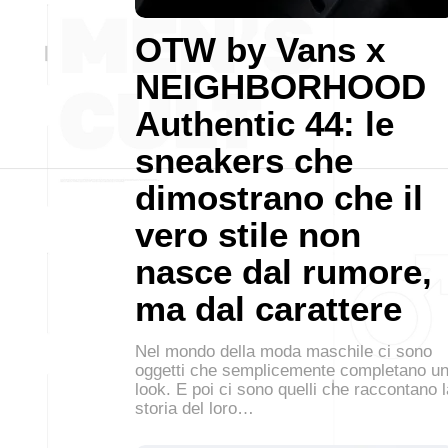
OTW by Vans x
NEIGHBORHOOD
Authentic 44: le
sneakers che
dimostrano che il
vero stile non
nasce dal rumore,
ma dal carattere
Nel mondo della moda maschile ci sono
oggetti che semplicemente completano u
look. E poi ci sono quelli che raccontano l
storia del loro…