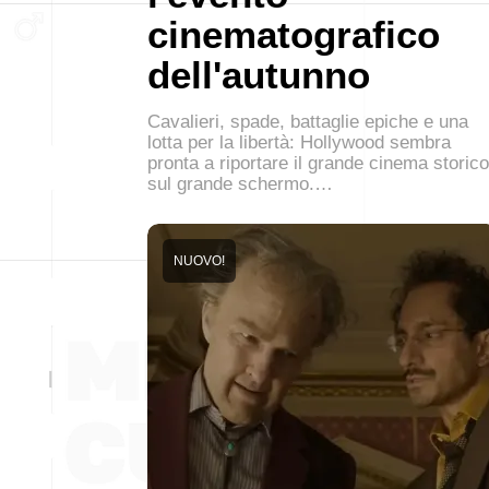
cinematografico
dell'autunno
Cavalieri, spade, battaglie epiche e una
lotta per la libertà: Hollywood sembra
pronta a riportare il grande cinema storico
sul grande schermo.…
NUOVO!