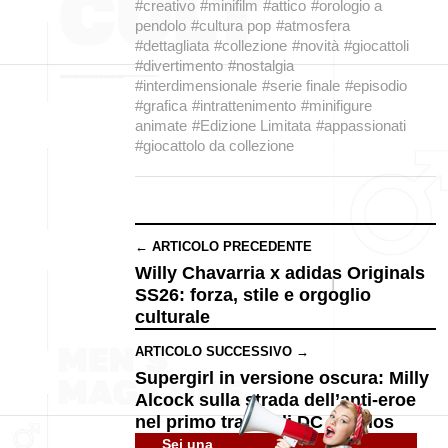
#creativo
#minifilm
#attico
#orologio a
pendolo
#cultura pop
#atmosfera
#dettagliata
#collezione
#novità
#giocattoli
#divertimento
#nostalgia
#interdimensionale
#serie finale
#episodio
#grafica
#intrattenimento
#minifigure
animate
#Edizione Limitata
#appassionati
#giocattolo da collezione
← ARTICOLO PRECEDENTE
Willy Chavarria x adidas Originals
SS26: forza, stile e orgoglio
culturale
ARTICOLO SUCCESSIVO →
Supergirl in versione oscura: Milly
Alcock sulla strada dell’anti-eroe
nel primo trailer di DC Studios
Sei una