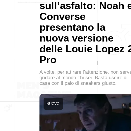
sull’asfalto: Noah 
Converse
presentano la
nuova versione
delle Louie Lopez 
Pro
A volte, per attirare l’attenzione, non serv
gridare al mondo chi sei. Basta uscire di
casa con il paio di sneakers giusto.
NUOVO!