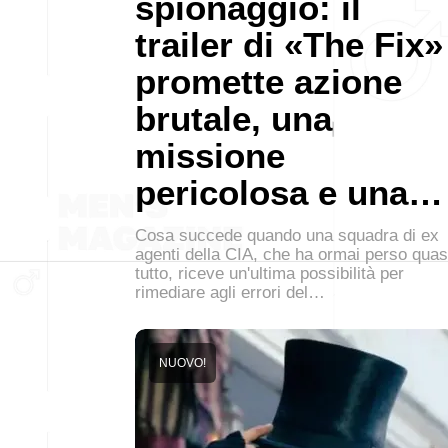
spionaggio: il
trailer di «The Fix»
promette azione
brutale, una
missione
pericolosa e una…
Cosa succede quando una squadra di ex
agenti della CIA, che ha ormai perso quas
tutto, riceve un'ultima possibilità per
rimediare agli errori del…
NUOVO!