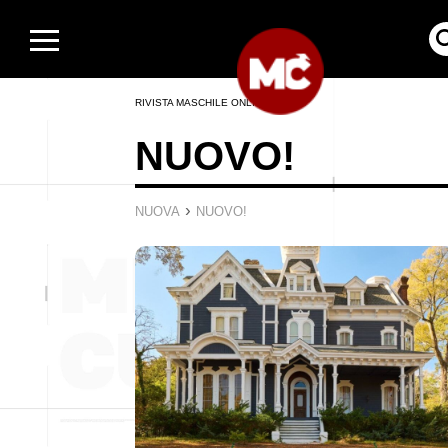
RIVISTA MASCHILE ONLINE
NUOVO!
›
NUOVA
NUOVO!