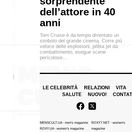
sorprendente
dell’attore in 40
anni
Tom Cruise è da tempo diventato un
simbolo del grande cinema. Corre più
veloce delle esplosioni, pilota jet da
combattimento, esegue scene
pericolose…
LE CELEBRITÀ
RELAZIONI
VITA
SALUTE
NUOVO!
CONTAT
MENSCULT.UA
- men's magazine
ROXY7.NET
- women's
ROXY.UA
- women's magazine
magazine