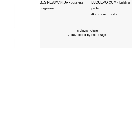
BUSINESSMAN.UA
- business
BUDUEMO.COM
- building
magazine
portal
4kiev.com
- market
archivio notizie
© developed by
mc design