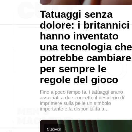
Tatuaggi senza
dolore: i britannici
hanno inventato
una tecnologia che
potrebbe cambiare
per sempre le
regole del gioco
Fino a poco tempo fa, i tatuaggi erano
associati a due concetti: il desiderio di
imprimere sulla pelle un simbolo
importante e la disponibilità a…
NUOVO!