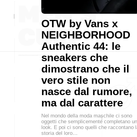
OTW by Vans x
NEIGHBORHOOD
Authentic 44: le
sneakers che
dimostrano che il
vero stile non
nasce dal rumore,
ma dal carattere
Nel mondo della moda maschile ci sono
oggetti che semplicemente completano u
look. E poi ci sono quelli che raccontano l
storia del loro…