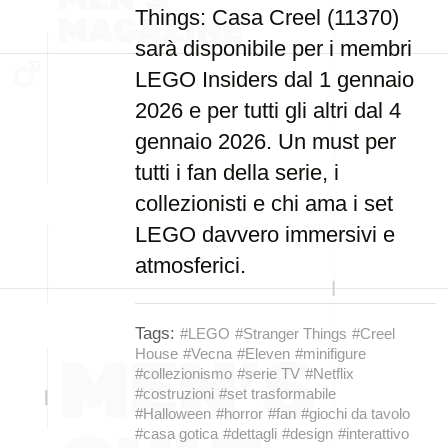
Things: Casa Creel (11370)
sarà disponibile per i membri
LEGO Insiders dal 1 gennaio
2026 e per tutti gli altri dal 4
gennaio 2026. Un must per
tutti i fan della serie, i
collezionisti e chi ama i set
LEGO davvero immersivi e
atmosferici.
Tags:
#LEGO
#Stranger Things
#Creel
House
#Vecna
#Eleven
#minifigure
#collezionismo
#serie TV
#Netflix
#costruzioni
#set trasformabile
#Halloween
#horror
#fan
#giochi da tavolo
#casa gotica
#dettagli
#design
#interattivo