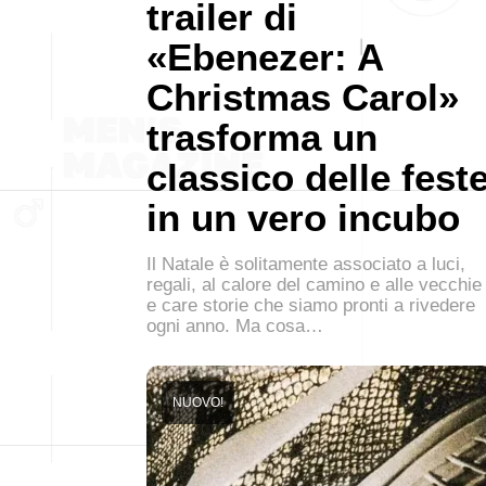
trailer di
«Ebenezer: A
Christmas Carol»
trasforma un
classico delle fest
in un vero incubo
Il Natale è solitamente associato a luci,
regali, al calore del camino e alle vecchie
e care storie che siamo pronti a rivedere
ogni anno. Ma cosa…
NUOVO!