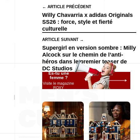
← ARTICLE PRÉCÉDENT
Willy Chavarria x adidas Originals
SS26 : force, style et fierté
culturelle
ARTICLE SUIVANT →
Supergirl en version sombre : Milly
Alcock sur le chemin de l’anti-
héros dans le premier teaser de
DC Studios
Es-tu une
femme ?
Visite le magazine
ROXY