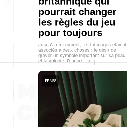
britannique qui
pourrait changer
les règles du jeu
pour toujours
Jusqu'à récemment, les tatouages étaient
associés à deux choses : le désir de
graver un symbole important sur sa peau
et la volonté d'endurer la…
FRAIS!