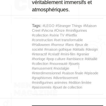
véritablement immersifs et
atmosphériques.
Tags:
#LEGO
#Stranger Things
#Maison
Creel
#Vecna
#Onze
#minifigurines
#collection
#série TV
#Netflix
#construction
#set transformable
#Halloween
#horreur
#fans
#jeux de
société
#maison gothique
#détails
#design
#interactif
#créatif
#mini-film
#grenier
#horloge
#pop culture
#ambiance
#détaillé
#collection
#nouveauté
#jouets
#amusement
#nostalgie
#interdimensionnel
#saison finale
#épisode
#graphismes
#divertissement
#minifigurines animées
#édition limitée
#passionnés
#jouet de collection