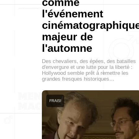
comme
l'événement
cinématographiqu
majeur de
l'automne
Des chevaliers, des épées, des batailles
d'envergure et une lutte pour la liberté :
Hollywood semble prêt à remettre les
grandes fresques historiques…
FRAIS!