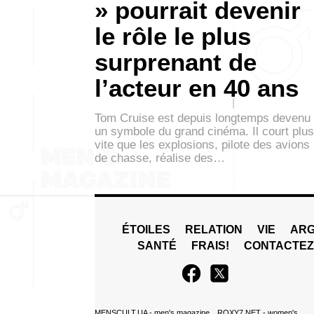
» pourrait devenir
le rôle le plus
surprenant de
l’acteur en 40 ans
Tom Cruise est depuis longtemps devenu
un symbole du grand cinéma. Il court plus
vite que les explosions, pilote des avions
de chasse, réalise des…
ÉTOILES
RELATION
VIE
ARG
SANTÉ
FRAIS!
CONTACTE
MENSCULT.UA
- men's magazine
ROXY7.NET
- women's