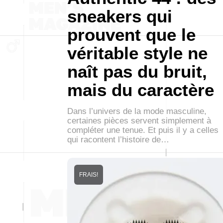
sneakers qui
prouvent que le
véritable style ne
naît pas du bruit,
mais du caractère
Dans l’univers de la mode masculine,
certaines pièces servent simplement à
compléter une tenue. Et puis il y a celles
qui racontent l’histoire de…
FRAIS!