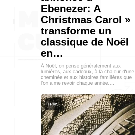
Ebenezer: A
Christmas Carol »
transforme un
classique de Noël
en…
À Noël, on pense généralement aux
lumières, aux cadeaux, à la chaleur d'une
cheminée et aux histoires familières que
l'on aime revoir chaque année.…
FRAIS!