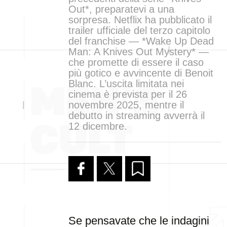
Out*, preparatevi a una
sorpresa. Netflix ha pubblicato il
trailer ufficiale del terzo capitolo
del franchise — *Wake Up Dead
Man: A Knives Out Mystery* —
che promette di essere il caso
più gotico e avvincente di Benoit
Blanc. L’uscita limitata nei
cinema è prevista per il 26
novembre 2025, mentre il
debutto in streaming avverrà il
12 dicembre.
Se pensavate che le indagini