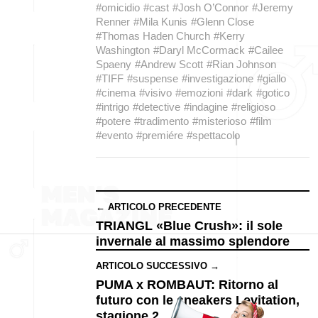
#omicidio
#cast
#Josh O’Connor
#Jeremy
Renner
#Mila Kunis
#Glenn Close
#Thomas Haden Church
#Kerry
Washington
#Daryl McCormack
#Cailee
Spaeny
#Andrew Scott
#Rian Johnson
#TIFF
#suspense
#investigazione
#giallo
#cinema
#visivo
#emozioni
#dark
#gotico
#intrigo
#detective
#indagine
#religioso
#potere
#tradimento
#misterioso
#film
#evento
#premiére
#spettacolo
← ARTICOLO PRECEDENTE
TRIANGL «Blue Crush»: il sole
invernale al massimo splendore
ARTICOLO SUCCESSIVO →
PUMA x ROMBAUT: Ritorno al
futuro con le sneakers Levitation,
stagione 2