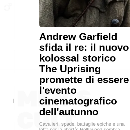
Andrew Garfield
sfida il re: il nuovo
kolossal storico
The Uprising
promette di essere
l'evento
cinematografico
dell'autunno
Cavalieri, spade, battaglie epiche e una
lotta per la libertà: Hollywood sembra