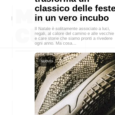
classico delle fest
in un vero incubo
Il Natale è solitamente associato a luci,
regali, al calore del camino e alle vecchie
e care storie che siamo pronti a rivedere
ogni anno. Ma cosa…
NUOVO!