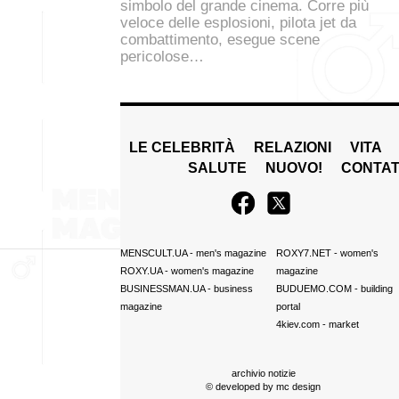
simbolo del grande cinema. Corre più
veloce delle esplosioni, pilota jet da
combattimento, esegue scene
pericolose…
LE CELEBRITÀ
RELAZIONI
VITA
SALUTE
NUOVO!
CONTAT
MENSCULT.UA
- men's magazine
ROXY7.NET
- women's
ROXY.UA
- women's magazine
magazine
BUSINESSMAN.UA
- business
BUDUEMO.COM
- building
magazine
portal
4kiev.com
- market
archivio notizie
© developed by
mc design