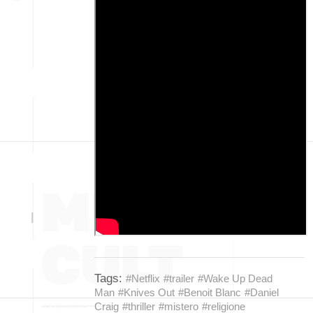
Tags:
#Netflix
#trailer
#Wake Up Dead
Man
#Knives Out
#Benoit Blanc
#Daniel
Craig
#thriller
#mistero
#religione