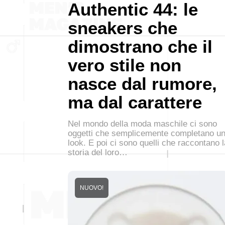
Authentic 44: le
sneakers che
dimostrano che il
vero stile non
nasce dal rumore,
ma dal carattere
Nel mondo della moda maschile ci sono
oggetti che semplicemente completano u
look. E poi ci sono quelli che raccontano l
storia del loro…
NUOVO!