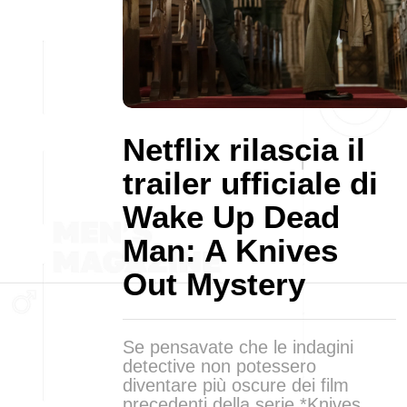
Netflix rilascia il
trailer ufficiale di
Wake Up Dead
Man: A Knives
Out Mystery
Se pensavate che le indagini
detective non potessero
diventare più oscure dei film
precedenti della serie *Knives