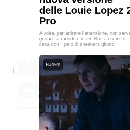
delle Louie Lopez 
Pro
A volte, per attirare l’attenzione, non serv
gridare al mondo chi sei. Basta uscire di
casa con il paio di sneakers giusto.
NUOVO!