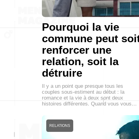
Pourquoi la vie
commune peut soi
renforcer une
relation, soit la
détruire
Il y a un point que presque tous les
couples sous-estiment au début : la
romance et la vie à deux sont deux
histoires différentes. Quand vous vous…
RELATIONS