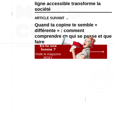
ligne accessible transforme la
société
ARTICLE SUIVANT →
Quand ta copine te semble «
différente » : comment
comprendre ce qui se passe et que
faire
Es-tu une
femme ?
Visite le magazine
ROXY