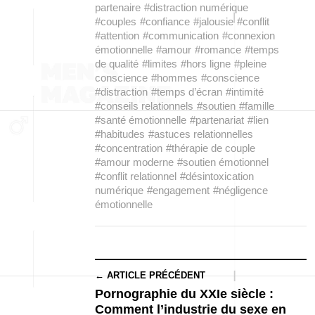
partenaire
#distraction numérique
#couples
#confiance
#jalousie
#conflit
#attention
#communication
#connexion
émotionnelle
#amour
#romance
#temps
de qualité
#limites
#hors ligne
#pleine
conscience
#hommes
#conscience
#distraction
#temps d’écran
#intimité
#conseils relationnels
#soutien
#famille
#santé émotionnelle
#partenariat
#lien
#habitudes
#astuces relationnelles
#concentration
#thérapie de couple
#amour moderne
#soutien émotionnel
#conflit relationnel
#désintoxication
numérique
#engagement
#négligence
émotionnelle
← ARTICLE PRÉCÉDENT
Pornographie du XXIe siècle :
Comment l’industrie du sexe en