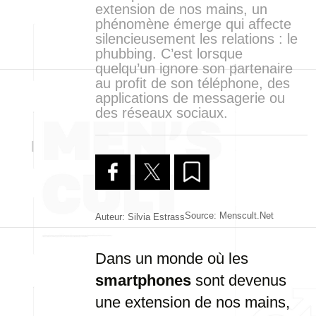
extension de nos mains, un
phénomène émerge qui affecte
silencieusement les relations : le
phubbing. C’est lorsque
quelqu’un ignore son partenaire
au profit de son téléphone, des
applications de messagerie ou
des réseaux sociaux.
Source: Menscult.net
Auteur: Silvia Estrass
Dans un monde où les
smartphones
sont devenus
une extension de nos mains,