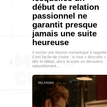
début de relation
passionnel ne
garantit presque
jamais une suite
heureuse
Il existe une illusion romantique à laquelle
il est facile de croire : si tout « étincelle »
dès le début, alors la suite se déroulera
naturellement.…
RELATIONS