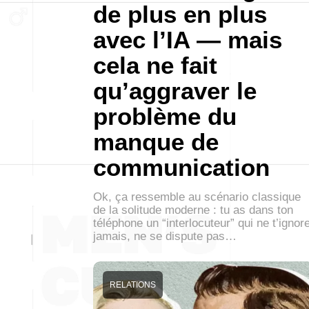
de plus en plus
avec l’IA — mais
cela ne fait
qu’aggraver le
problème du
manque de
communication
Ok, ça ressemble au scénario classique
de la solitude moderne : tu as dans ton
téléphone un “interlocuteur” qui ne t’ignor
jamais, ne se dispute pas…
RELATIONS