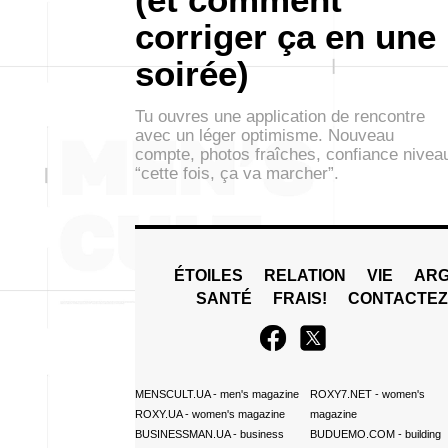
corriger ça en une
soirée)
Tu ouvres une application de rencontre
avec un léger optimisme. Nouveau
compte, photos fraîches, confiance nivea
“cette fois, ça va marcher”.
ÉTOILES
RELATION
VIE
ARG
SANTÉ
FRAIS!
CONTACTE
MENSCULT.UA
- men's magazine
ROXY7.NET
- women's
ROXY.UA
- women's magazine
magazine
BUSINESSMAN.UA
- business
BUDUEMO.COM
- building