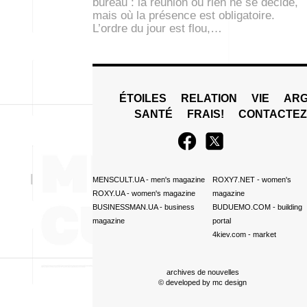
bureau : la réunion où rien ne se décide,
mais où la présence est obligatoire.
L’ordre du jour est flou,…
ÉTOILES
RELATION
VIE
ARG
SANTÉ
FRAIS!
CONTACTE
MENSCULT.UA
- men's magazine
ROXY7.NET
- women's
ROXY.UA
- women's magazine
magazine
BUSINESSMAN.UA
- business
BUDUEMO.COM
- building
magazine
portal
4kiev.com
- market
archives de nouvelles
© developed by
mc design