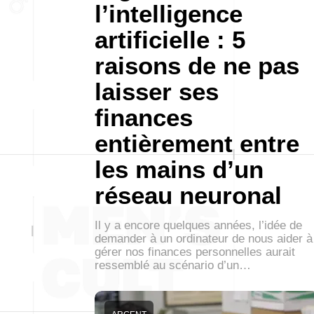
l’intelligence
artificielle : 5
raisons de ne pas
laisser ses
finances
entièrement entre
les mains d’un
réseau neuronal
Il y a encore quelques années, l’idée de
demander à un ordinateur de nous aider à
gérer nos finances personnelles aurait
ressemblé au scénario d’un…