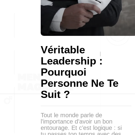
Véritable
Leadership :
Pourquoi
Personne Ne Te
Suit ?
Tout le monde parle de
l’importance d’avoir un bon
entourage. Et c’est logique : si
tu passes ton temps avec des