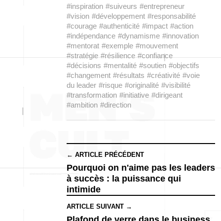
#inspiration
#suiveurs
#entrepreneur
#vision
#développement
#responsabilité
#courage
#authenticité
#impact
#action
#indépendance
#dynamisme
#innovation
#mentorat
#exemple
#mouvement
#stratégie
#résilience
#confiance
#décisions
#mentalité
#soutien
#objectifs
#changement
#résultats
#créativité
#voie
du leader
#risque
#originalité
#visibilité
#transformation
#initiative
#dirigeant
#ambition
#direction
← ARTICLE PRÉCÉDENT
Pourquoi on n'aime pas les leaders
à succès : la puissance qui
intimide
ARTICLE SUIVANT →
Plafond de verre dans le business