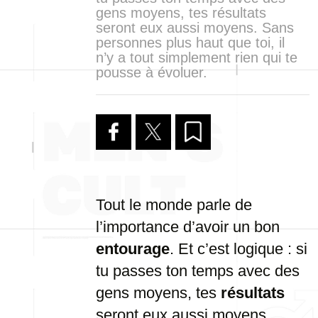
gens moyens, tes résultats
seront eux aussi moyens. Sans
personnes plus haut que toi, il
n’y a tout simplement rien qui te
pousse à évoluer.
Tout le monde parle de
l’importance d’avoir un bon
entourage
. Et c’est logique : si
tu passes ton temps avec des
gens moyens, tes
résultats
seront eux aussi moyens.