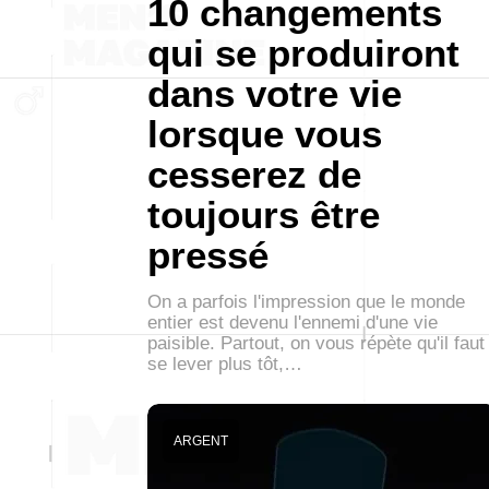
10 changements
qui se produiront
dans votre vie
lorsque vous
cesserez de
toujours être
pressé
On a parfois l'impression que le monde
entier est devenu l'ennemi d'une vie
paisible. Partout, on vous répète qu'il faut
se lever plus tôt,…
ARGENT