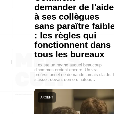
demander de l'aide
à ses collègues
sans paraître faibl
: les règles qui
fonctionnent dans
tous les bureaux
Il existe un mythe auquel beaucoup
d'hommes croient encore. Un vrai
professionnel ne demande jamais d'aide. I
s'assoit devant son ordinateur,…
ARGENT