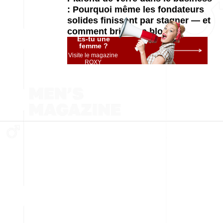
: Pourquoi même les fondateurs
solides finissent par stagner — et
comment briser ce blocage
Es-tu une
femme ?
Visite le magazine
ROXY