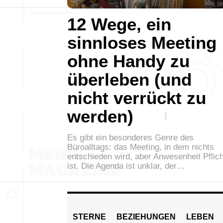
12 Wege, ein
sinnloses Meeting
ohne Handy zu
überleben (und
nicht verrückt zu
werden)
Es gibt ein besonderes Genre des
Büroalltags: das Meeting, in dem nichts
entschieden wird, aber Anwesenheit Pflich
ist. Die Agenda ist unklar, der…
STERNE
BEZIEHUNGEN
LEBEN