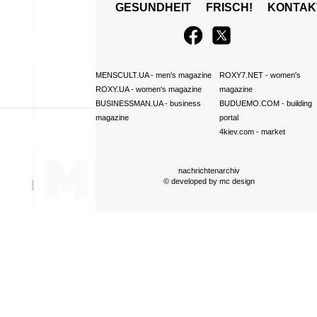
GESUNDHEIT
FRISCH!
KONTAK
MENSCULT.UA
- men's magazine
ROXY7.NET
- women's
ROXY.UA
- women's magazine
magazine
BUSINESSMAN.UA
- business
BUDUEMO.COM
- building
magazine
portal
4kiev.com
- market
nachrichtenarchiv
© developed by
mc design