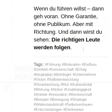
Wenn du führen willst – dann
geh voran. Ohne Garantie,
ohne Publikum. Aber mit
Richtung. Und dann wirst du
sehen:
Die richtigen Leute
werden folgen
.
Tags:
#Führung
#Motivation
#Einfluss
#Umfeld
#Gemeinschaft
#Erfolg
#Inspiration
#Anhänger
#Unternehmer
#Vision
#Selbstentwicklung
#Verantwortung
#Mut
#Authentizität
#Wirkung
#Aktion
#Unabhängigkeit
#Antrieb
#Innovation
#Mentorschaft
#Beispiel
#Bewegung
#Strategie
#Widerstandskraft
#Selbstvertrauen
#Entscheidungen
#Denkweise