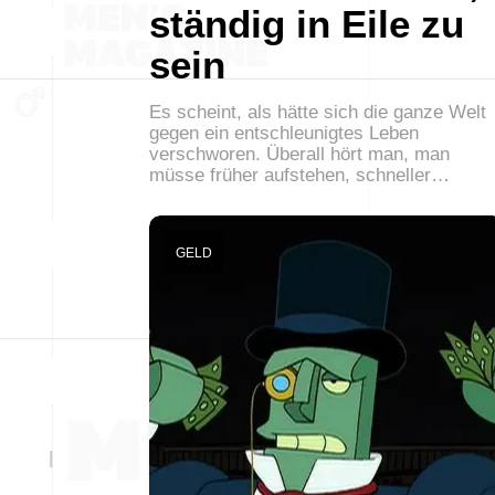
ständig in Eile zu
sein
Es scheint, als hätte sich die ganze Welt
gegen ein entschleunigtes Leben
verschworen. Überall hört man, man
müsse früher aufstehen, schneller…
GELD