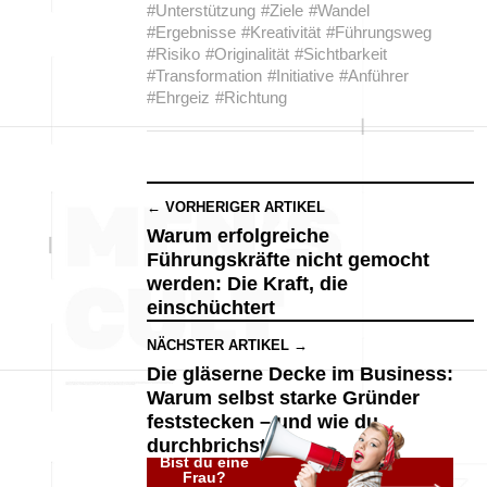
#Unterstützung
#Ziele
#Wandel
#Ergebnisse
#Kreativität
#Führungsweg
#Risiko
#Originalität
#Sichtbarkeit
#Transformation
#Initiative
#Anführer
#Ehrgeiz
#Richtung
← VORHERIGER ARTIKEL
Warum erfolgreiche
Führungskräfte nicht gemocht
werden: Die Kraft, die
einschüchtert
NÄCHSTER ARTIKEL →
Die gläserne Decke im Business:
Warum selbst starke Gründer
feststecken – und wie du
durchbrichst
Bist du eine
Frau?