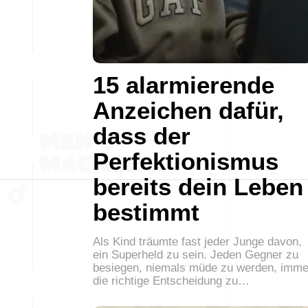
15 alarmierende
Anzeichen dafür,
dass der
Perfektionismus
bereits dein Leben
bestimmt
Als Kind träumte fast jeder Junge davon,
ein Superheld zu sein. Jeden Gegner zu
besiegen, niemals müde zu werden, imme
die richtige Entscheidung zu…