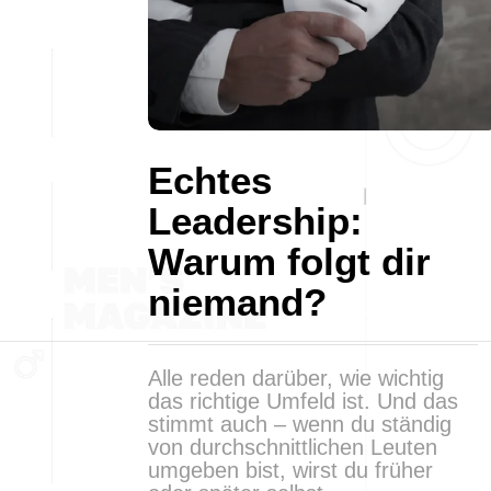
Echtes
Leadership:
Warum folgt dir
niemand?
Alle reden darüber, wie wichtig
das richtige Umfeld ist. Und das
stimmt auch – wenn du ständig
von durchschnittlichen Leuten
umgeben bist, wirst du früher