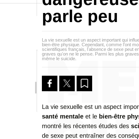
parle peu
La vie sexuelle est un aspect important qui influe
bien-être physique. Cependant, comme l’ont mo
scientifiques français, l'absence de sexe peut 
graves qu'on ne le pense. Parmi les plus graves
même le suicide.
La vie sexuelle est un aspect import
santé mentale
et le
bien-être phy
montré les récentes études des
sc
de sexe peut entraîner des conséq