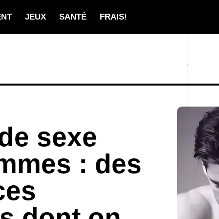
ENT
JEUX
SANTÉ
FRAIS!
de sexe
ommes : des
ces
s dont on