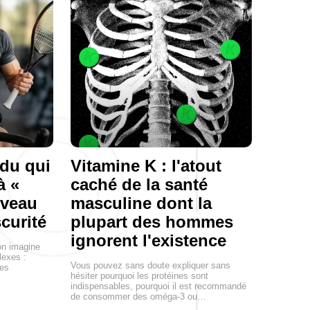
ndu qui
Vitamine K : l'atout
à «
caché de la santé
rveau
masculine dont la
scurité
plupart des hommes
ignorent l'existence
on imagine
exes :
Vous pouvez sans doute expliquer sans
ues
hésiter pourquoi les protéines sont
indispensables, pourquoi il est recommandé
de consommer des oméga-3 ou…