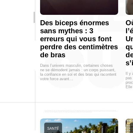
Des biceps énormes
Où
sans mythes : 3
l’
erreurs qui vous font
Un
perdre des centimètres
q
de bras
de
s’
Dans l’univers masculin, certaines choses
ne se démodent jamais : un corps puissant,
Il y
la confiance en soi et des bras qui racontent
pas 
votre force avant…
proc
Elle
SANTÉ