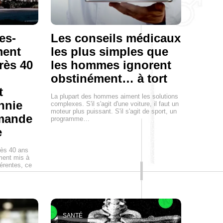
es-
Les conseils médicaux
ment
les plus simples que
rès 40
les hommes ignorent
obstinément… à tort
t
La plupart des hommes aiment les solutions
ennie
complexes. S'il s'agit d'une voiture, il faut un
moteur plus puissant. S'il s'agit de sport, un
emande
programme…
e
rès 40 ans
ment mis à
férentes, ce
SANTÉ