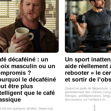
fé décaféiné : un
Un sport inatte
oix masculin ou un
aide réellement 
ompromis ?
rebooter » le ce
urquoi le décaféiné
et sortir de l’ob
ut être plus
Quand on parle de dépression, 
telligent que le café
généralement des choses compl
thérapie, antidépresseurs, long
assique
discussions sur l’enfance et…
 a encore quelques années, beaucoup