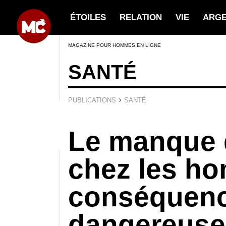
ÉTOILES
RELATION
VIE
ARG
MAGAZINE POUR HOMMES EN LIGNE
SANTÉ
›
PUBLICATIONS
SANTÉ
Le manque 
chez les h
conséquen
dangereuse