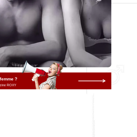
 femme ?
gazine ROXY