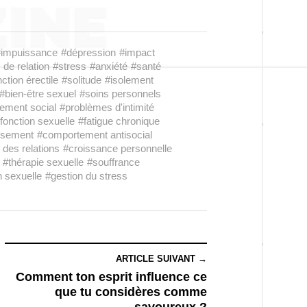
#impuissance
#dépression
#impact
de relation
#stress
#anxiété
#santé
ction érectile
#solitude
#isolement
#bien-être sexuel
#soins personnels
ement social
#problèmes d'intimité
fonction sexuelle
#fatigue chronique
isement
#comportement antisocial
des relations
#croissance personnelle
#thérapie sexuelle
#souffrance
 sexuelle
#gestion du stress
ARTICLE SUIVANT →
Comment ton esprit influence ce
que tu considères comme