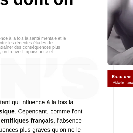
nce à la fois la santé mentale et le
ntré les récentes études des
entraîner des conséquences plus
, on trouve l'impuissance et
Es-tu une
Visite le ma
ant qui influence à la fois la
sique
. Cependant, comme l’ont
ientifiques français
, l'absence
uences plus graves qu'on ne le