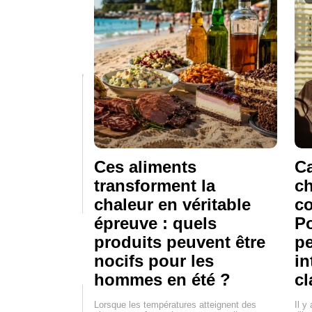
Ces aliments
Ca
transforment la
ch
chaleur en véritable
c
épreuve : quels
Po
produits peuvent être
pe
nocifs pour les
in
hommes en été ?
cl
Lorsque les températures atteignent des
Il y