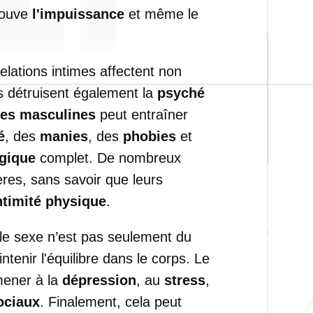
rouve
l'impuissance
et même le
elations intimes affectent non
s détruisent également la
psyché
es masculines
peut entraîner
é
, des
manies
, des
phobies
et
gique
complet. De nombreux
res, sans savoir que leurs
ntimité physique
.
 le sexe n’est pas seulement du
tenir l'équilibre dans le corps. Le
mener à la
dépression
, au
stress
,
ociaux
. Finalement, cela peut