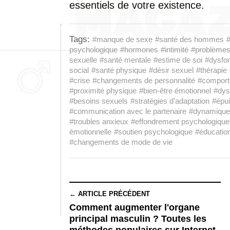
essentiels de votre existence.
Tags:
#manque de sexe
#santé des hommes
psychologique
#hormones
#intimité
#problèmes 
sexuelle
#santé mentale
#estime de soi
#dysfon
social
#santé physique
#désir sexuel
#thérapie
#crise
#changements de personnalité
#comport
#proximité physique
#bien-être émotionnel
#dys
#besoins sexuels
#stratégies d'adaptation
#épu
#communication avec le partenaire
#dynamique 
#troubles anxieux
#effondrement psychologique
émotionnelle
#soutien psychologique
#éducation
#changements de mode de vie
← ARTICLE PRÉCÉDENT
Comment augmenter l'organe
principal masculin ? Toutes les