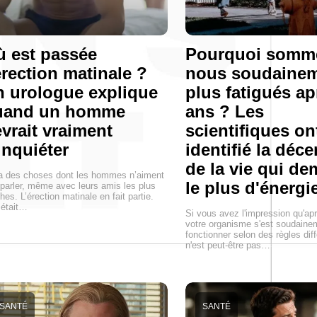
 est passée
Pourquoi somm
érection matinale ?
nous soudaine
 urologue explique
plus fatigués ap
uand un homme
ans ? Les
vrait vraiment
scientifiques on
inquiéter
identifié la déc
de la vie qui d
 a des choses dont les hommes n’aiment
le plus d'énergi
parler, même avec leurs amis les plus
hes. L’érection matinale en fait partie.
 était…
Si vous avez l'impression qu'ap
votre organisme s'est soudaine
fonctionner selon des règles dif
n'est peut-être pas…
SANTÉ
SANTÉ