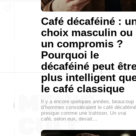
Café décaféiné : u
choix masculin ou
un compromis ?
Pourquoi le
décaféiné peut êtr
plus intelligent qu
le café classique
Il y a encore quelques années, beaucoup
d’hommes considéraient le café décaféin
presque comme une trahison. Un vrai
café, selon eux, devait…