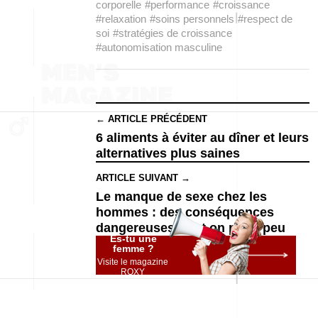
corporelle
#performance
#croissance
#relaxation
#soins personnels
#respect de
soi
#stratégies de croissance
#autonomisation masculine
← ARTICLE PRÉCÉDENT
6 aliments à éviter au dîner et leurs
alternatives plus saines
ARTICLE SUIVANT →
Le manque de sexe chez les
hommes : des conséquences
dangereuses dont on parle peu
Es-tu une
femme ?
Visite le magazine
ROXY