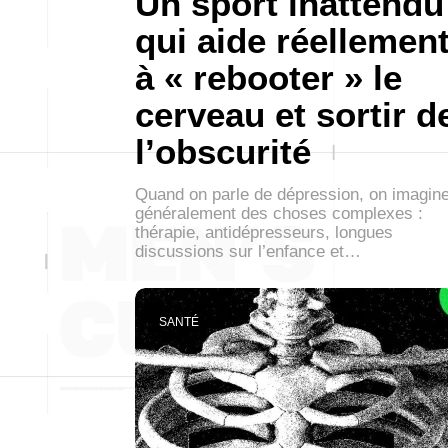
Un sport inattendu
qui aide réellemen
à « rebooter » le
cerveau et sortir d
l’obscurité
Quand on parle de dépression, on imagin
généralement des choses complexes :
thérapie, antidépresseurs, longues
discussions sur l’enfance et…
SANTÉ