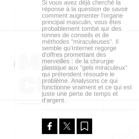
Si vous avez déjà cherché la
réponse à la question de savoir
comment augmenter l'organe
principal masculin, vous êtes
probablement tombé sur des
tonnes de conseils et de
méthodes "miraculeuses". Il
semble qu'Internet regorge
d'offres promettant des
merveilles : de la chirurgie
plastique aux "gels miraculeux"
qui prétendent résoudre le
problème. Analysons ce qui
fonctionne vraiment et ce qui est
juste une perte de temps et
d'argent.