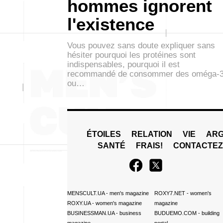
hommes ignorent
l'existence
Vous pouvez sans doute expliquer sans
hésiter pourquoi les protéines sont
indispensables, pourquoi il est
recommandé de consommer des oméga-
ou…
ÉTOILES
RELATION
VIE
ARG
SANTÉ
FRAIS!
CONTACTE
MENSCULT.UA
- men's magazine
ROXY7.NET
- women's
ROXY.UA
- women's magazine
magazine
BUSINESSMAN.UA
- business
BUDUEMO.COM
- building