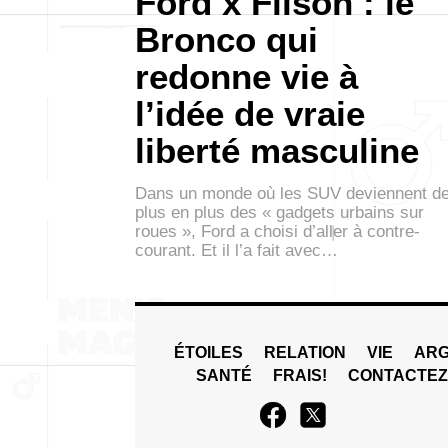
Ford x Filson : le
Bronco qui
redonne vie à
l’idée de vraie
liberté masculine
Dans un monde où les SUV deviennent d
plus en plus des « gadgets urbains sur
roues », Ford a choisi d’aller à contre-
courant. Et il l’a fait avec…
ÉTOILES
RELATION
VIE
ARG
SANTÉ
FRAIS!
CONTACTE