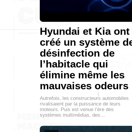
Hyundai et Kia ont
créé un système d
désinfection de
l’habitacle qui
élimine même les
mauvaises odeurs
Autrefois, les constructeurs automobiles
rivalisaient par la puissance de leurs
moteurs. Puis est venue l’ère des
systèmes multimédias, des…