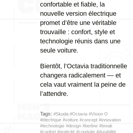
confortable et fiable, la
nouvelle version électrique
promet d’être une véritable
trouvaille : confort, style et
technologie réunis dans une
seule voiture.
Bientôt, l’Octavia traditionnelle
changera radicalement — et
cela vaut vraiment la peine de
l’attendre.
Tags:
#Skoda
#Octavia
#Vision O
#électrique
#voiture
#concept
#innovation
#technologie
#design
#berline
#break
#confort
#praticité
#conduite
#durabilité