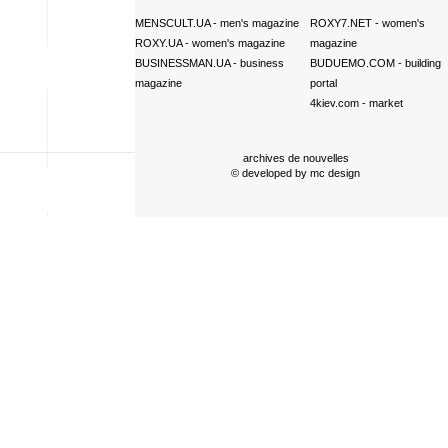
MENSCULT.UA
- men's magazine
ROXY7.NET
- women's
ROXY.UA
- women's magazine
magazine
BUSINESSMAN.UA
- business
BUDUEMO.COM
- building
magazine
portal
4kiev.com
- market
archives de nouvelles
© developed by
mc design