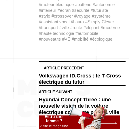
#moteur électrique
#batterie
#autonomie
#intérieur
#écran
#sécurité
#futuriste
#style
#crossover
#voyage
#système
#assistant vocal
#Laura
#Simply Clever
#transport
#ville
#route
#élégant
#moderne
#haute technologie
#automobile
#nouveauté
#VE
#mobilité
#écologique
← ARTICLE PRÉCÉDENT
Volkswagen ID.Cross : le T-Cross
électrique du futur
ARTICLE SUIVANT →
Hyundai Concept Three : une
nouvelle vision de la voiture
électrique compacte pour la ville
Es-tu une
femme ?
Visite le magazine