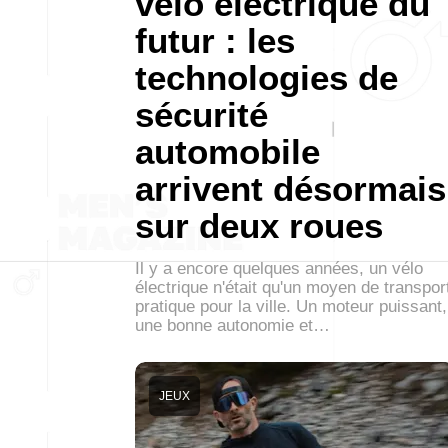
vélo électrique du
futur : les
technologies de
sécurité
automobile
arrivent désormais
sur deux roues
Il y a encore quelques années, un vélo
électrique n'était qu'un moyen de transpor
pratique pour la ville. Un moteur puissant,
une bonne autonomie et…
JEUX