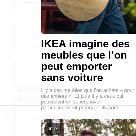
IKEA imagine des
meubles que l’on
peut emporter
sans voiture
Il y a des meubles que l’on achète « pour
des années ». Et puis il y a ceux qui
possèdent un superpouvoir
particulièrement pratique : ils sont…
JEUX