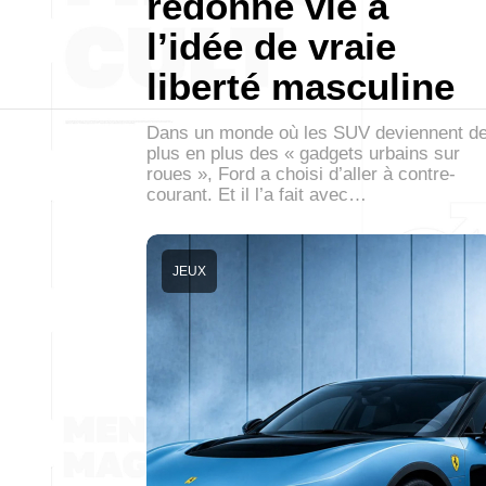
redonne vie à
l’idée de vraie
liberté masculine
Dans un monde où les SUV deviennent d
plus en plus des « gadgets urbains sur
roues », Ford a choisi d’aller à contre-
courant. Et il l’a fait avec…
JEUX