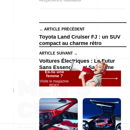
← ARTICLE PRÉCÉDENT
Toyota Land Cruiser FJ : un SUV
compact au charme rétro
ARTICLE SUIVANT →
Voitures Électriques : Le Futur
Sans Essence — et Sans Âme
Es-tu une
femme ?
Visite le magazine
ROXY