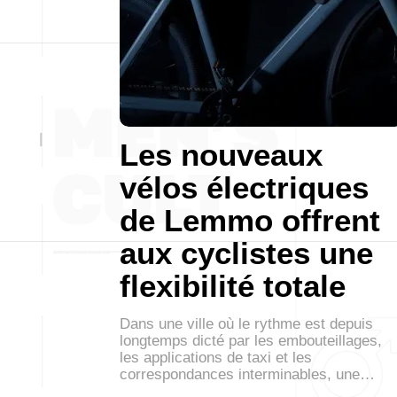
Les nouveaux
vélos électriques
de Lemmo offrent
aux cyclistes une
flexibilité totale
Dans une ville où le rythme est depuis
longtemps dicté par les embouteillages,
les applications de taxi et les
correspondances interminables, une…