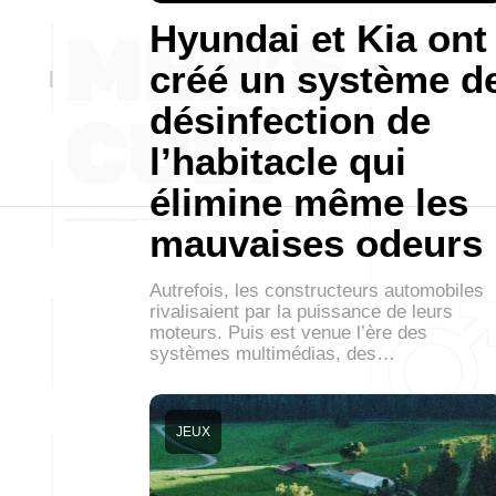
Hyundai et Kia ont
créé un système d
désinfection de
l’habitacle qui
élimine même les
mauvaises odeurs
Autrefois, les constructeurs automobiles
rivalisaient par la puissance de leurs
moteurs. Puis est venue l’ère des
systèmes multimédias, des…
JEUX