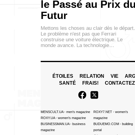
le Passé au Prix d
Futur
Mettons les choses au clair dès le départ.
Le problème n'est pas que Ferrari
construise une voiture électrique. Le
monde avance. La technologie…
ÉTOILES
RELATION
VIE
ARG
SANTÉ
FRAIS!
CONTACTE
MENSCULT.UA
- men's magazine
ROXY7.NET
- women's
ROXY.UA
- women's magazine
magazine
BUSINESSMAN.UA
- business
BUDUEMO.COM
- building
magazine
portal