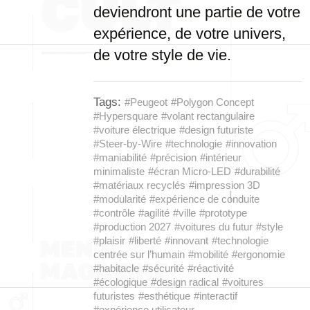
deviendront une partie de votre
expérience, de votre univers,
de votre style de vie.
Tags:
#Peugeot
#Polygon Concept
#Hypersquare
#volant rectangulaire
#voiture électrique
#design futuriste
#Steer-by-Wire
#technologie
#innovation
#maniabilité
#précision
#intérieur
minimaliste
#écran Micro-LED
#durabilité
#matériaux recyclés
#impression 3D
#modularité
#expérience de conduite
#contrôle
#agilité
#ville
#prototype
#production 2027
#voitures du futur
#style
#plaisir
#liberté
#innovant
#technologie
centrée sur l’humain
#mobilité
#ergonomie
#habitacle
#sécurité
#réactivité
#écologique
#design radical
#voitures
futuristes
#esthétique
#interactif
#expérience utilisateur