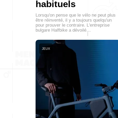
habituels
Lorsqu'on pense que le vélo ne peut plus
être réinventé, il y a toujours quelqu'un
pour prouver le contraire. L'entreprise
bulgare Halfbike a dévoilé…
JEUX