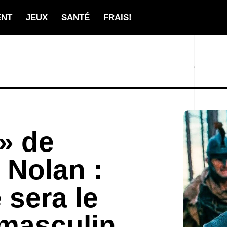
ENT
JEUX
SANTÉ
FRAIS!
» de
 Nolan :
 sera le
 masculin