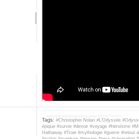
Tags:
#Christopher Nolan
#L’Odyssée
#Odyss
épique
#survie
#devoir
#voyage
#héroïsme
#M
Hathaway
#Troie
#mythologie
#guerre
#retour 
#action
#aventure
#tension
#peur
#séparation
#