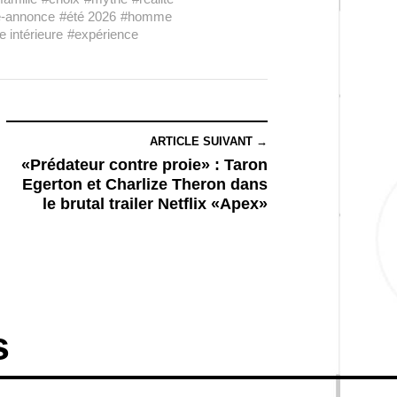
-annonce
#été 2026
#homme
 intérieure
#expérience
ARTICLE SUIVANT →
«Prédateur contre proie» : Taron
Egerton et Charlize Theron dans
le brutal trailer Netflix «Apex»
s