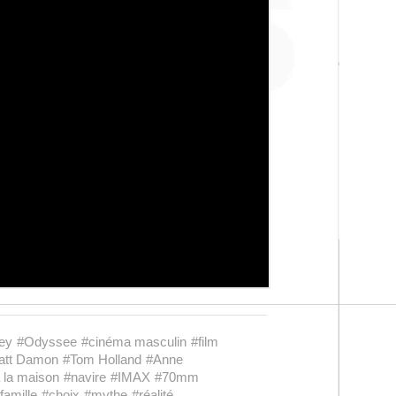
ey
#Odyssee
#cinéma masculin
#film
att Damon
#Tom Holland
#Anne
à la maison
#navire
#IMAX
#70mm
famille
#choix
#mythe
#réalité