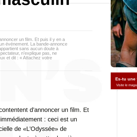
nnoncer un film. Et puis il y en a
st un événement. La bande-annonce
appartient sans aucun doute à
spectateur, n’explique pas, ne
ux et dit : « Attachez votre
Es-tu une
Visite le ma
contentent d’annoncer un film. Et
t immédiatement : ceci est un
ielle de «L’Odyssée» de