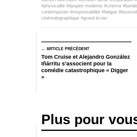
#physicalité
#épopée moderne
#cinéma
#bande
contemporain
#responsabilité
#fatigue
#boussole
cinématographique
#grand écran
← ARTICLE PRÉCÉDENT
Tom Cruise et Alejandro González
Iñárritu s’associent pour la
comédie catastrophique « Digger
»
Plus pour vou