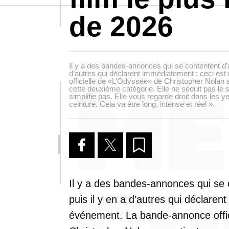
de 2026
Il y a des bandes-annonces qui se contentent d’a
d’autres qui déclarent immédiatement : ceci e
officielle de «L’Odyssée» de Christopher Nolan 
cette deuxième catégorie. Elle ne séduit pas le 
simplifie pas. Elle vous regarde droit dans les ye
ceinture. Cela va être long, intense et réel ».
Il y a des bandes-annonces qui se 
puis il y en a d’autres qui déclaren
événement. La bande-annonce offic