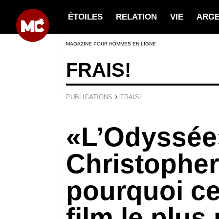
ÉTOILES
RELATION
VIE
ARG
MAGAZINE POUR HOMMES EN LIGNE
FRAIS!
›
PUBLICATIONS
FRAIS!
«L’Odyssée
Christopher
pourquoi ce
film le plus