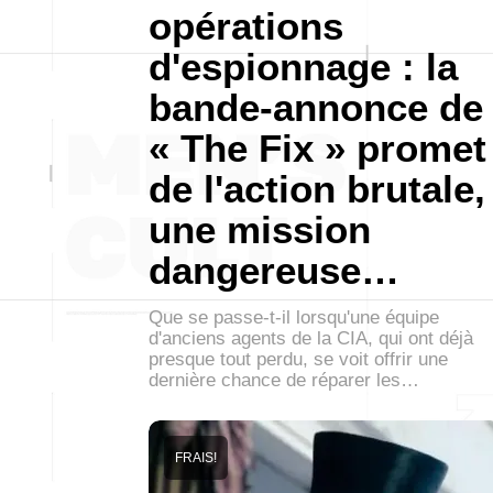
opérations
d'espionnage : la
bande-annonce de
« The Fix » promet
de l'action brutale,
une mission
dangereuse…
Que se passe-t-il lorsqu'une équipe
d'anciens agents de la CIA, qui ont déjà
presque tout perdu, se voit offrir une
dernière chance de réparer les…
FRAIS!