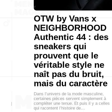
OTW by Vans x
NEIGHBORHOOD
Authentic 44 : des
sneakers qui
prouvent que le
véritable style ne
naît pas du bruit,
mais du caractère
Dans l’univers de la mode masculine,
certaines pièces servent simplement à
compléter une tenue. Et puis il y a celles
qui racontent l’histoire de…