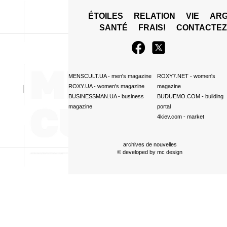
ÉTOILES
RELATION
VIE
ARG
SANTÉ
FRAIS!
CONTACTE
MENSCULT.UA
- men's magazine
ROXY7.NET
- women's
ROXY.UA
- women's magazine
magazine
BUSINESSMAN.UA
- business
BUDUEMO.COM
- building
magazine
portal
4kiev.com
- market
archives de nouvelles
© developed by
mc design