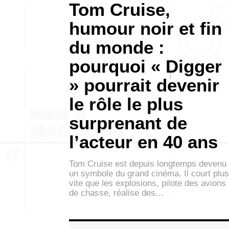
Tom Cruise,
humour noir et fin
du monde :
pourquoi « Digger
» pourrait devenir
le rôle le plus
surprenant de
l’acteur en 40 ans
Tom Cruise est depuis longtemps devenu
un symbole du grand cinéma. Il court plus
vite que les explosions, pilote des avions
de chasse, réalise des…