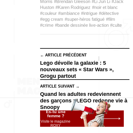
Morris
#Brendan Gleeson
#Li Jun Li
#Jack
Huston
#Karen Rodriguez
#noir et blanc
#couleur
#ambiance
#intrigue
#détective
#egg cream
#super-héros fatigué
#film
#crime
#bande dessinée live-action
#culte
← ARTICLE PRÉCÉDENT
Lego dévoile la galaxie : 5
nouveaux sets « Star Wars »,
Grogu partout
ARTICLE SUIVANT →
Quand les adultes redeviennent
des garçons : LEGO redonne vie à
Snoopy
Es-tu une
femme ?
Visite le magazine
ROXY