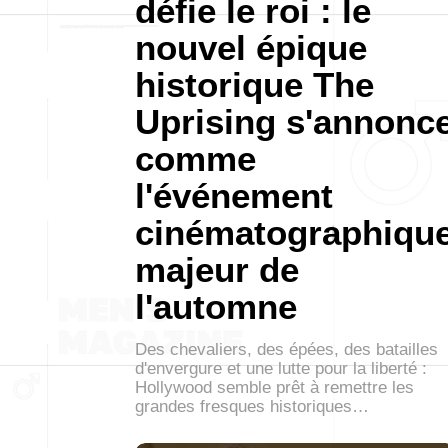
défie le roi : le
nouvel épique
historique The
Uprising s'annonc
comme
l'événement
cinématographiqu
majeur de
l'automne
Des chevaliers, des épées, des batailles
d'envergure et une lutte pour la liberté :
Hollywood semble prêt à remettre les
grandes fresques historiques…