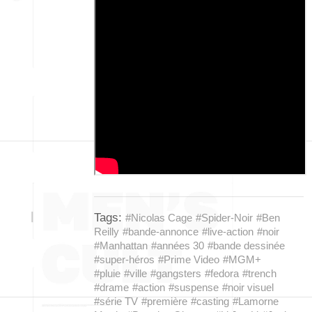
Tags:
#Nicolas Cage
#Spider-Noir
#Ben
Reilly
#bande-annonce
#live-action
#noir
#Manhattan
#années 30
#bande dessinée
#super-héros
#Prime Video
#MGM+
#pluie
#ville
#gangsters
#fedora
#trench
#drame
#action
#suspense
#noir visuel
#série TV
#première
#casting
#Lamorne