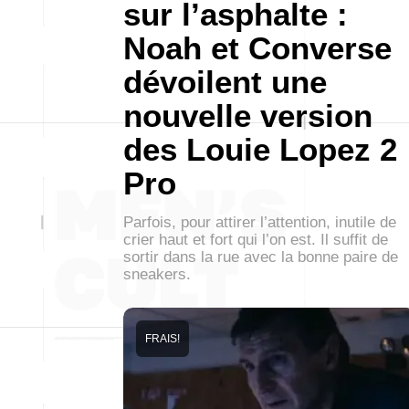
sur l’asphalte :
Noah et Converse
dévoilent une
nouvelle version
des Louie Lopez 2
Pro
Parfois, pour attirer l’attention, inutile de
crier haut et fort qui l’on est. Il suffit de
sortir dans la rue avec la bonne paire de
sneakers.
FRAIS!