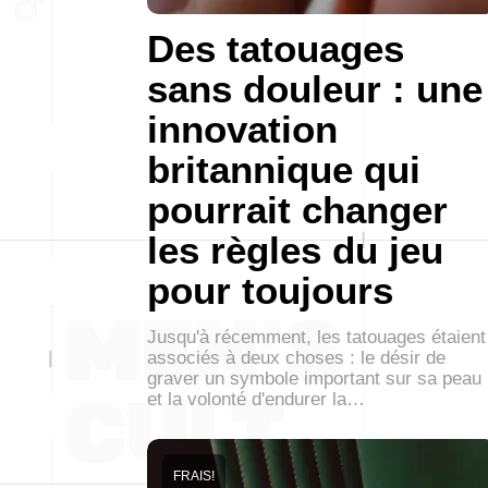
Des tatouages
sans douleur : une
innovation
britannique qui
pourrait changer
les règles du jeu
pour toujours
Jusqu'à récemment, les tatouages étaient
associés à deux choses : le désir de
graver un symbole important sur sa peau
et la volonté d'endurer la…
FRAIS!