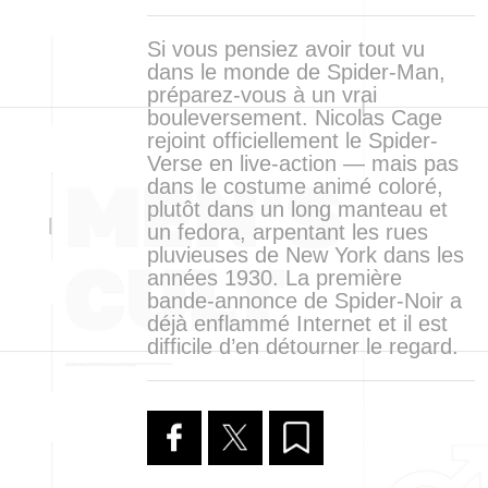
Si vous pensiez avoir tout vu
dans le monde de Spider-Man,
préparez-vous à un vrai
bouleversement. Nicolas Cage
rejoint officiellement le Spider-
Verse en live-action — mais pas
dans le costume animé coloré,
plutôt dans un long manteau et
un fedora, arpentant les rues
pluvieuses de New York dans les
années 1930. La première
bande-annonce de Spider-Noir a
déjà enflammé Internet et il est
difficile d’en détourner le regard.