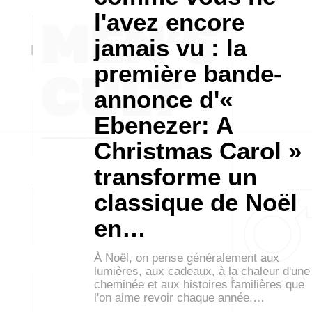
l'avez encore
jamais vu : la
première bande-
annonce d'«
Ebenezer: A
Christmas Carol »
transforme un
classique de Noël
en…
À Noël, on pense généralement aux
lumières, aux cadeaux, à la chaleur d'une
cheminée et aux histoires familières que
l'on aime revoir chaque année.…