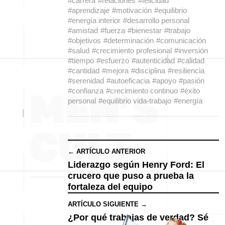
#carrera
#relaciones
#felicidad
#aprendizaje
#motivación
#equilibrio
#energía interior
#desarrollo personal
#amistad
#fuerza
#bienestar
#trabajo
#objetivos
#determinación
#comunicación
#salud
#crecimiento profesional
#inversión
#tiempo
#esfuerzo
#autenticidad
#calidad
#cantidad
#mejora
#disciplina
#resiliencia
#serenidad
#autoeficacia
#apoyo
#pasión
#confianza
#crecimiento continuo
#éxito
personal
#equilibrio vida-trabajo
#energía
← ARTÍCULO ANTERIOR
Liderazgo según Henry Ford: El
crucero que puso a prueba la
fortaleza del equipo
ARTÍCULO SIGUIENTE →
¿Por qué trabajas de verdad? Sé