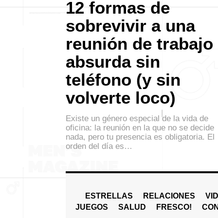
12 formas de
sobrevivir a una
reunión de trabajo
absurda sin
teléfono (y sin
volverte loco)
Existe un género especial de la vida de
oficina: la reunión en la que no se decide
nada, pero tu presencia es obligatoria. El
orden del día es…
ESTRELLAS
RELACIONES
VI
JUEGOS
SALUD
FRESCO!
СO