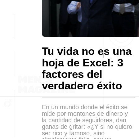
Tu vida no es una
hoja de Excel: 3
factores del
verdadero éxito
En un mundo donde el éxito se
mide por montones de dinero y
la cantidad de seguidores, dan
ganas de gritar: «¿Y si no quiero
ser rico y famoso, sino