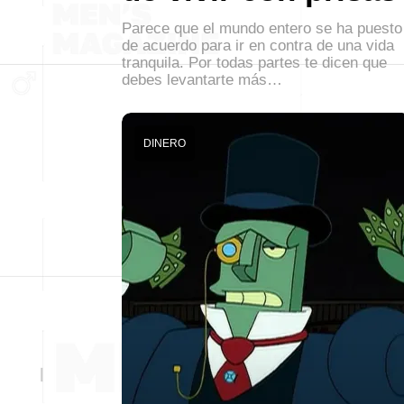
Parece que el mundo entero se ha puesto
de acuerdo para ir en contra de una vida
tranquila. Por todas partes te dicen que
debes levantarte más…
DINERO