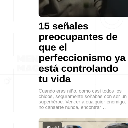
15 señales
preocupantes de
que el
perfeccionismo ya
está controlando
tu vida
Cuando eras niño, como casi todos los
chicos, seguramente soñabas con ser un
superhéroe. Vencer a cualquier enemigo,
no cansarte nunca, encontrar…
DINERO