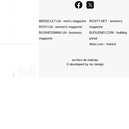
MENSCULT.UA
- men's magazine
ROXY7.NET
- women's
ROXY.UA
- women's magazine
magazine
BUSINESSMAN.UA
- business
BUDUEMO.COM
- building
magazine
portal
4kiev.com
- market
archivo de noticias
© developed by
mc design