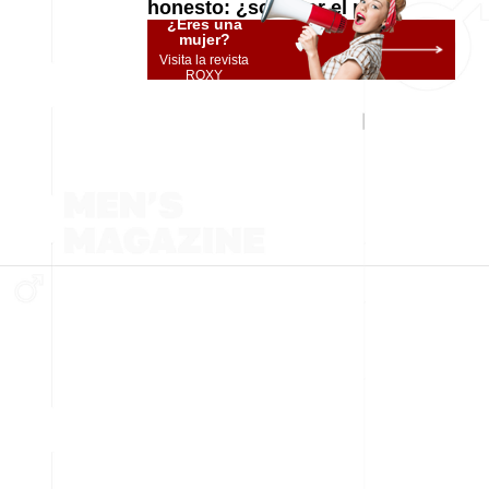
honesto: ¿solo por el pan?
¿Eres una
mujer?
Visita la revista
ROXY