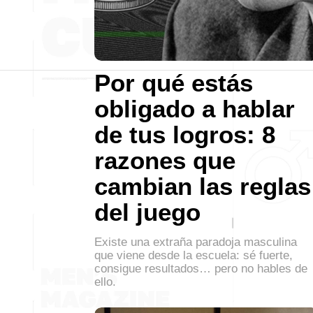
Por qué estás
obligado a hablar
de tus logros: 8
razones que
cambian las reglas
del juego
Existe una extraña paradoja masculina
que viene desde la escuela: sé fuerte,
consigue resultados… pero no hables de
ello.