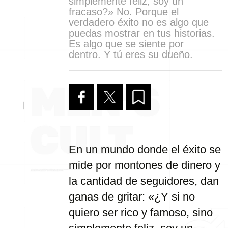
simplemente feliz, soy un
fracaso?» No. Porque el
verdadero éxito no es algo que
puedas mostrar en tus historias.
Es algo que se siente por
dentro. Y tú eres su dueño.
En un mundo donde el éxito se
mide por montones de dinero y
la cantidad de seguidores, dan
ganas de gritar: «¿Y si no
quiero ser rico y famoso, sino