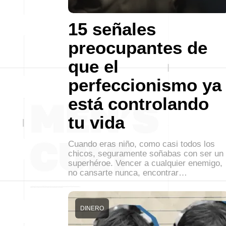
15 señales
preocupantes de
que el
perfeccionismo ya
está controlando
tu vida
Cuando eras niño, como casi todos los
chicos, seguramente soñabas con ser un
superhéroe. Vencer a cualquier enemigo,
no cansarte nunca, encontrar…
DINERO