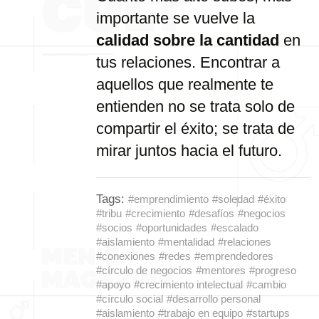
importante se vuelve la
calidad sobre la cantidad
en
tus relaciones. Encontrar a
aquellos que realmente te
entienden no se trata solo de
compartir el éxito; se trata de
mirar juntos hacia el futuro.
Tags:
#emprendimiento
#soledad
#éxito
#tribu
#crecimiento
#desafíos
#negocios
#socios
#oportunidades
#escalado
#aislamiento
#mentalidad
#relaciones
#conexiones
#redes
#emprendedores
#círculo de negocios
#mentores
#progreso
#apoyo
#crecimiento intelectual
#cambio
#círculo social
#desarrollo personal
#aislamiento
#trabajo en equipo
#startups