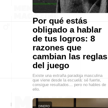
Por qué estás
obligado a hablar
de tus logros: 8
razones que
cambian las reglas
del juego
Existe una extraña paradoja masculina
que viene desde la escuela: sé fuerte,
consigue resultados… pero no hables de
ello.
DINERO