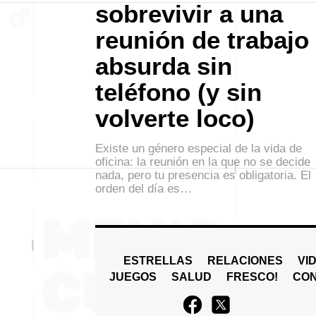
sobrevivir a una
reunión de trabajo
absurda sin
teléfono (y sin
volverte loco)
Existe un género especial de la vida de
oficina: la reunión en la que no se decide
nada, pero tu presencia es obligatoria. El
orden del día es…
ESTRELLAS
RELACIONES
VI
JUEGOS
SALUD
FRESCO!
СO