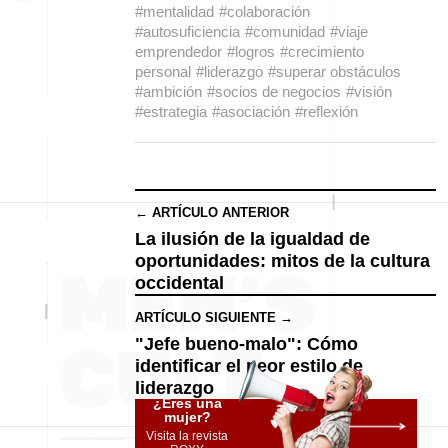
#mentalidad
#colaboración
#autosuficiencia
#comunidad
#viaje
emprendedor
#logros
#crecimiento
personal
#liderazgo
#superar obstáculos
#ambición
#socios de negocios
#visión
#estrategia
#asociación
#reflexión
← ARTÍCULO ANTERIOR
La ilusión de la igualdad de
oportunidades: mitos de la cultura
occidental
ARTÍCULO SIGUIENTE →
"Jefe bueno-malo": Cómo
identificar el peor estilo de
liderazgo
¿Eres una
mujer?
Visita la revista