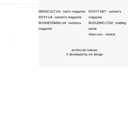
MENSCULT.UA
- men's magazine
ROXY7.NET
- women's
ROXY.UA
- women's magazine
magazine
BUSINESSMAN.UA
- business
BUDUEMO.COM
- building
magazine
portal
4kiev.com
- market
archivo de noticias
© developed by
mc design