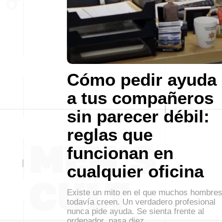
Cómo pedir ayuda
a tus compañeros
sin parecer débil:
reglas que
funcionan en
cualquier oficina
Existe un mito en el que muchos hombre
todavía creen. Un verdadero profesional
nunca pide ayuda. Se sienta frente al
ordenador, pasa diez…