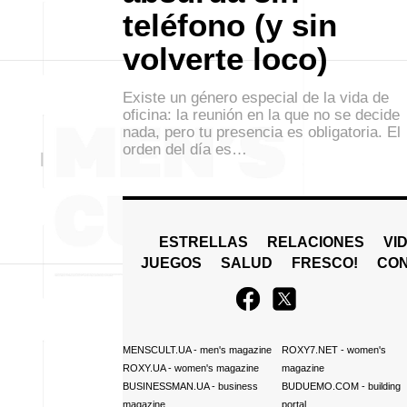
teléfono (y sin
volverte loco)
Existe un género especial de la vida de
oficina: la reunión en la que no se decide
nada, pero tu presencia es obligatoria. El
orden del día es…
ESTRELLAS
RELACIONES
VI
JUEGOS
SALUD
FRESCO!
СO
MENSCULT.UA
- men's magazine
ROXY7.NET
- women's
ROXY.UA
- women's magazine
magazine
BUSINESSMAN.UA
- business
BUDUEMO.COM
- building
magazine
portal