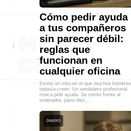
Cómo pedir ayuda
a tus compañeros
sin parecer débil:
reglas que
funcionan en
cualquier oficina
Existe un mito en el que muchos hombre
todavía creen. Un verdadero profesional
nunca pide ayuda. Se sienta frente al
ordenador, pasa diez…
DINERO