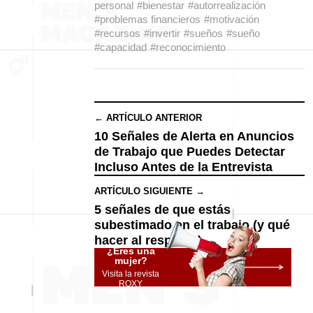
personal
#bienestar
#autorrealización
#problemas financieros
#motivación
#recursos
#invertir
#sueños
#sueño
#capacidad
#reconocimiento
← ARTÍCULO ANTERIOR
10 Señales de Alerta en Anuncios
de Trabajo que Puedes Detectar
Incluso Antes de la Entrevista
ARTÍCULO SIGUIENTE →
5 señales de que estás
subestimado en el trabajo (y qué
hacer al respecto)
¿Eres una
mujer?
Visita la revista
ROXY