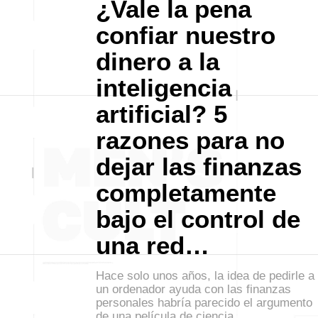
¿Vale la pena
confiar nuestro
dinero a la
inteligencia
artificial? 5
razones para no
dejar las finanzas
completamente
bajo el control de
una red…
Hace solo unos años, la idea de pedirle a
un ordenador ayuda con las finanzas
personales habría parecido el argumento
de una película de ciencia…