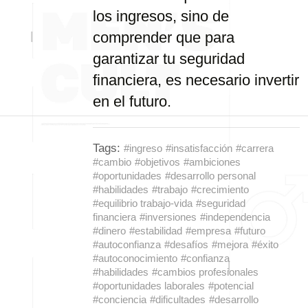
los ingresos, sino de
comprender que para
garantizar tu seguridad
financiera, es necesario invertir
en el futuro.
Tags:
#ingreso
#insatisfacción
#carrera
#cambio
#objetivos
#ambiciones
#oportunidades
#desarrollo personal
#habilidades
#trabajo
#crecimiento
#equilibrio trabajo-vida
#seguridad
financiera
#inversiones
#independencia
#dinero
#estabilidad
#empresa
#futuro
#autoconfianza
#desafíos
#mejora
#éxito
#autoconocimiento
#confianza
#habilidades
#cambios profesionales
#oportunidades laborales
#potencial
#conciencia
#dificultades
#desarrollo