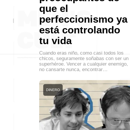
que el
perfeccionismo ya
está controlando
tu vida
Cuando eras niño, como casi todos los
chicos, seguramente soñabas con ser un
superhéroe. Vencer a cualquier enemigo,
no cansarte nunca, encontrar…
DINERO