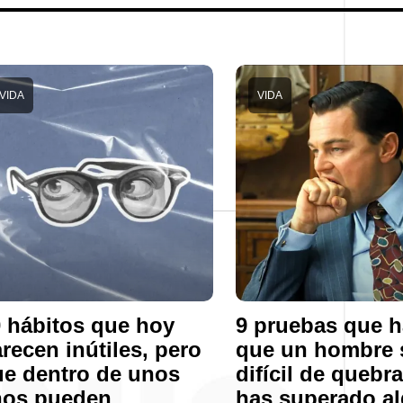
VIDA
VIDA
 hábitos que hoy
9 pruebas que 
recen inútiles, pero
que un hombre 
e dentro de unos
difícil de quebra
ños pueden
has superado a