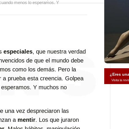
o cuando menos lo esperamos. Y
os
especiales
, que nuestra verdad
onvencidos de que el mundo debe
omos como los demás. Pero la
¿Eres un
r a prueba esta creencia. Golpea
Visita la re
o esperamos. Y muchos no
e una vez despreciaron las
enzan a
mentir
. Los que juraron
ar
. Malos hábitos, manipulación,