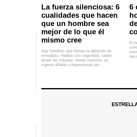
La fuerza silenciosa: 6
6 
cualidades que hacen
h
que un hombre sea
de
mejor de lo que él
co
mismo cree
El h
cons
Hay hombres que llaman la atención de
mens
inmediato. Hablan con seguridad, saben
deci
atraer las miradas, tienen carisma, un
ingenio afilado o impresionan por…
ESTRELL