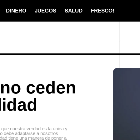
DINERO
JUEGOS
SALUD
FRESCO!
 no ceden
lidad
que nuestra verdad es la única y
o debe adaptarse a nosotros
dad tiene una manera de poner a