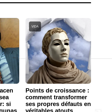
VIDA
hacen
Points de croissance :
sea
comment transformer
r: si
ses propres défauts en
lgunas
véritables atouts