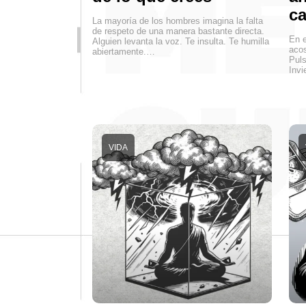
ca
La mayoría de los hombres imagina la falta
de respeto de una manera bastante directa.
En 
Alguien levanta la voz. Te insulta. Te humilla
acos
abiertamente.…
Puls
Invi
VIDA