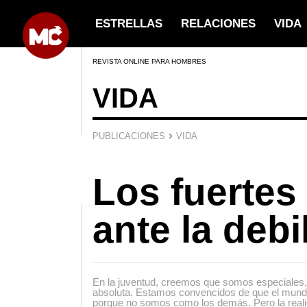
ESTRELLAS
RELACIONES
VIDA
REVISTA ONLINE PARA HOMBRES
VIDA
›
PUBLICACIONES
VIDA
Los fuertes
ante la debi
En la juventud, creemos que somos especiales, 
absoluta. Estamos convencidos de que el mund
porque no somos como los demás. Pero la reali