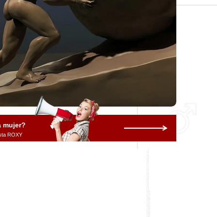
a mujer?
vista ROXY