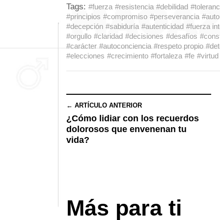
Tags:
#fuerza
#resistencia
#debilidad
#toleranc
#principios
#compromiso
#perseverancia
#auto
#decepción
#sabiduría
#autenticidad
#fuerza int
#orgullo
#claridad
#decisiones
#desafíos
#cons
#carácter
#autoconciencia
#respeto propio
#det
#elecciones
#crecimiento
#fortaleza
#fe
#virtud
← ARTÍCULO ANTERIOR
¿Cómo lidiar con los recuerdos
dolorosos que envenenan tu
vida?
Más para ti