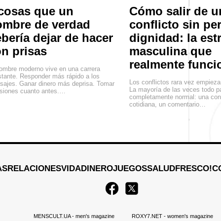
cosas que un
Cómo salir de u
ombre de verdad
conflicto sin per
bería dejar de hacer
dignidad: la est
n prisas
masculina que
realmente funci
ombre moderno vive en una carrera
tante. Responder más rápido a los
Los conflictos rara vez empieza
ajes. Ganar dinero más deprisa. Tomar
La mayoría de las veces todo p
siones cuanto antes.…
completamente normal: una con
cotidiana, un comentario…
AS
RELACIONES
VIDA
DINERO
JUEGOS
SALUD
FRESCO!
С
MENSCULT.UA
- men's magazine
ROXY7.NET
- women's magazine