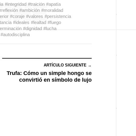
ia
#integridad
#traición
#apatía
rreflexión
#ambición
#moralidad
erior
#coraje
#valores
#persistencia
tancia
#ideales
#lealtad
#fuego
erminación
#dignidad
#lucha
#autodisciplina
ARTÍCULO SIGUIENTE →
Trufa: Cómo un simple hongo se
convirtió en símbolo de lujo