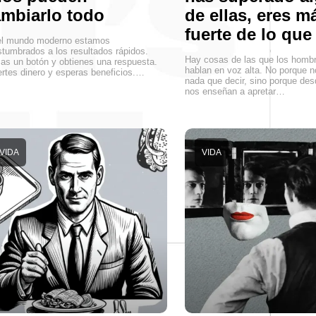
mbiarlo todo
de ellas, eres m
fuerte de lo que
el mundo moderno estamos
tumbrados a los resultados rápidos.
Hay cosas de las que los hombr
as un botón y obtienes una respuesta.
hablan en voz alta. No porque 
ertes dinero y esperas beneficios.…
nada que decir, sino porque de
nos enseñan a apretar…
VIDA
VIDA