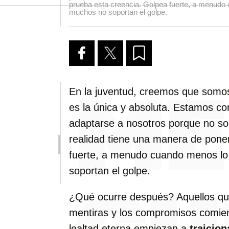
prueba esta creencia. Golpea fuerte, a menud
muchos no soportan el golpe.
En la juventud, creemos que som
es la única y absoluta. Estamos c
adaptarse a nosotros porque no s
realidad tiene una manera de pone
fuerte, a menudo cuando menos l
soportan el golpe.
¿Qué ocurre después? Aquellos qu
mentiras y los compromisos comi
lealtad eterna empiezan a
traicion