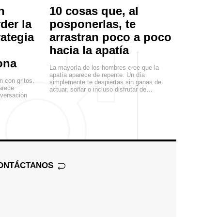
n
10 cosas que, al
der la
posponerlas, te
rategia
arrastran poco a poco
hacia la apatía
ona
La mayoría de los hombres cree que la
apatía aparece de repente. Un día
n con gritos.
simplemente te despiertas sin ganas de
arece
actuar, soñar o incluso disfrutar de…
versación
ONTÁCTANOS