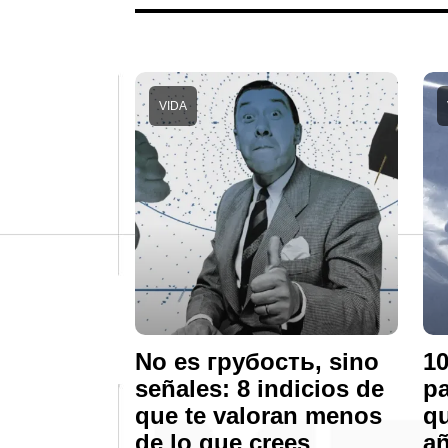
VIDA
No es грубость, sino
10
señales: 8 indicios de
pa
que te valoran menos
qu
de lo que crees
a