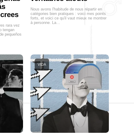
ás
Nous avons l'habitude de nous répartir en
 crees
catégories bien pratiques : voici mes points
forts, et voici ce qu'il vaut mieux ne montrer
à personne. La…
es rara vez
no tengan
sde pequeños
VIDA