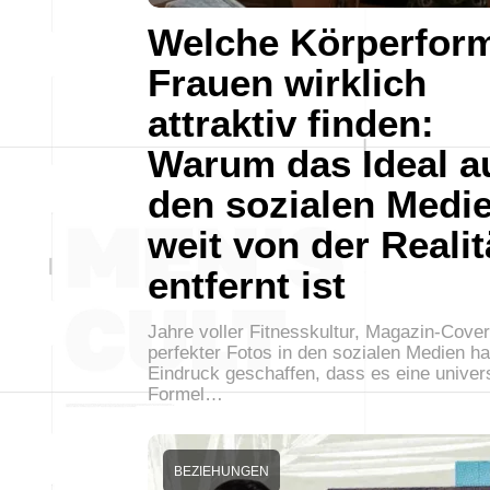
Welche Körperfor
Frauen wirklich
attraktiv finden:
Warum das Ideal a
den sozialen Medi
weit von der Realit
entfernt ist
Jahre voller Fitnesskultur, Magazin-Cove
perfekter Fotos in den sozialen Medien h
Eindruck geschaffen, dass es eine univer
Formel…
BEZIEHUNGEN