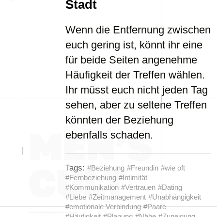
Stadt
Wenn die Entfernung zwischen
euch gering ist, könnt ihr eine
für beide Seiten angenehme
Häufigkeit der Treffen wählen.
Ihr müsst euch nicht jeden Tag
sehen, aber zu seltene Treffen
könnten der Beziehung
ebenfalls schaden.
Tags:
#Beziehung
#Freundin
#wie oft
#Fernbeziehung
#Intimität
#Kommunikation
#Vertrauen
#Dating
#Liebe
#Zeitmanagement
#Unabhängigkeit
#emotionale Verbindung
#Paare
#Häufigkeit
#Planung
#Nähe
#Zuneigung