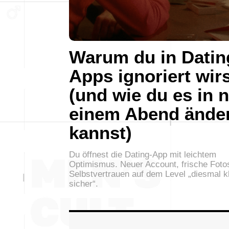
Warum du in Datin
Apps ignoriert wir
(und wie du es in 
einem Abend ände
kannst)
Du öffnest die Dating-App mit leichtem
Optimismus. Neuer Account, frische Foto
Selbstvertrauen auf dem Level „diesmal k
sicher“.