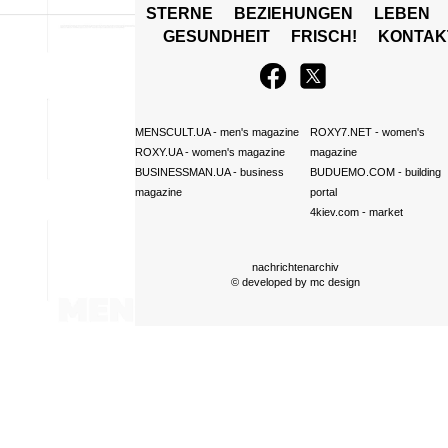
STERNE
BEZIEHUNGEN
LEBEN
GESUNDHEIT
FRISCH!
KONTAK
MENSCULT.UA
- men's magazine
ROXY7.NET
- women's
ROXY.UA
- women's magazine
magazine
BUSINESSMAN.UA
- business
BUDUEMO.COM
- building
magazine
portal
4kiev.com
- market
nachrichtenarchiv
© developed by
mc design