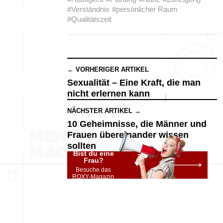
#Verständnis
#persönlicher Raum
#Qualitätszeit
← VORHERIGER ARTIKEL
Sexualität – Eine Kraft, die man
nicht erlernen kann
NÄCHSTER ARTIKEL →
10 Geheimnisse, die Männer und
Frauen übereinander wissen
sollten
Bist du eine
Frau?
Besuche das
ROXY-Magazin