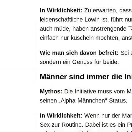
In Wirklichkeit:
Zu erwarten, dass
leidenschaftliche Löwin ist, führt 
auch müde, haben anstrengende Ta
einfach nur kuscheln möchten, ans
Wie man sich davon befreit:
Sei a
sondern ein Genuss für beide.
Männer sind immer die Ini
Mythos:
Die Initiative muss vom M
seinen „Alpha-Männchen“-Status.
In Wirklichkeit:
Wenn nur der Mann d
Sex zur Routine. Dabei ist es ein P