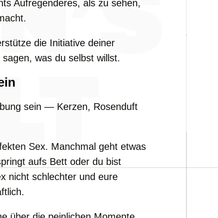
chts Aufregenderes, als zu sehen,
 macht.
stütze die Initiative deiner
 sagen, was du selbst willst.
ein
rbung sein — Kerzen, Rosenduft
rfekten Sex. Manchmal geht etwas
pringt aufs Bett oder du bist
 nicht schlechter und eure
tlich.
e über die peinlichen Momente