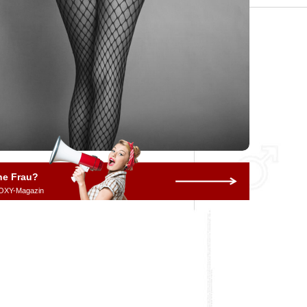
ne Frau?
OXY-Magazin