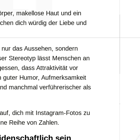
örper, makellose Haut und ein
chen dich würdig der Liebe und
ht nur das Aussehen, sondern
ieser Stereotyp lässt Menschen an
essen, dass Attraktivität vor
in guter Humor, Aufmerksamkeit
sind manchmal verführerischer als
auf, dich mit Instagram-Fotos zu
eine Reihe von Zahlen.
denschaftlich sein