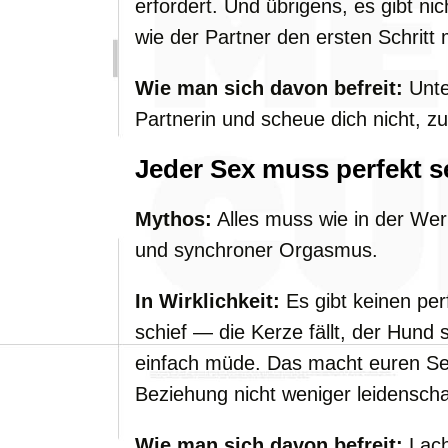
erfordert. Und übrigens, es gibt ni
wie der Partner den ersten Schritt
Wie man sich davon befreit:
Unter
Partnerin und scheue dich nicht, zu
Jeder Sex muss perfekt s
Mythos:
Alles muss wie in der We
und synchroner Orgasmus.
In Wirklichkeit:
Es gibt keinen pe
schief — die Kerze fällt, der Hund s
einfach müde. Das macht euren Sex
Beziehung nicht weniger leidenschaf
Wie man sich davon befreit:
Lach