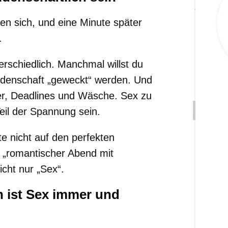
en sich, und eine Minute später
.
rschiedlich. Manchmal willst du
idenschaft „geweckt“ werden. Und
er, Deadlines und Wäsche. Sex zu
eil der Spannung sein.
e nicht auf den perfekten
 „romantischer Abend mit
icht nur „Sex“.
 ist Sex immer und