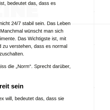
ist, bedeutet das, dass es
cht 24/7 stabil sein. Das Leben
l. Manchmal wünscht man sich
ente. Das Wichtigste ist, mit
 zu verstehen, dass es normal
kzuschalten.
iss die „Norm“. Sprecht darüber,
eit sein
 will, bedeutet das, dass sie