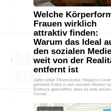
Welche Körperfor
Frauen wirklich
attraktiv finden:
Warum das Ideal a
den sozialen Medi
weit von der Realit
entfernt ist
Jahre voller Fitnesskultur, Magazin-Cove
perfekter Fotos in den sozialen Medien h
Eindruck geschaffen, dass es eine univer
Formel…