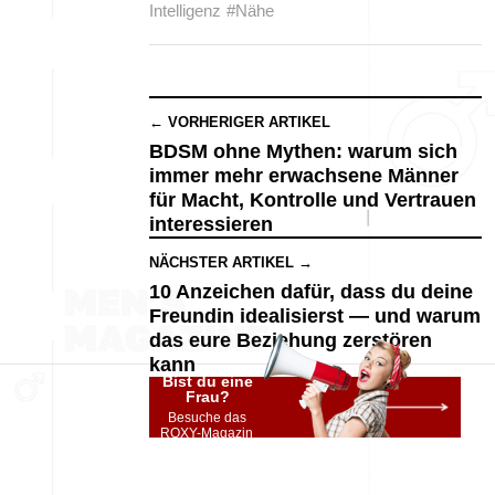
Intelligenz
#Nähe
← VORHERIGER ARTIKEL
BDSM ohne Mythen: warum sich
immer mehr erwachsene Männer
für Macht, Kontrolle und Vertrauen
interessieren
NÄCHSTER ARTIKEL →
10 Anzeichen dafür, dass du deine
Freundin idealisierst — und warum
das eure Beziehung zerstören
kann
Bist du eine
Frau?
Besuche das
ROXY-Magazin