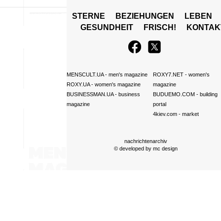
STERNE
BEZIEHUNGEN
LEBEN
GESUNDHEIT
FRISCH!
KONTAK
MENSCULT.UA
- men's magazine
ROXY7.NET
- women's
ROXY.UA
- women's magazine
magazine
BUSINESSMAN.UA
- business
BUDUEMO.COM
- building
magazine
portal
4kiev.com
- market
nachrichtenarchiv
© developed by
mc design