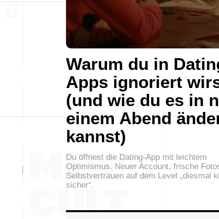
Warum du in Datin
Apps ignoriert wir
(und wie du es in 
einem Abend ände
kannst)
Du öffnest die Dating-App mit leichtem
Optimismus. Neuer Account, frische Foto
Selbstvertrauen auf dem Level „diesmal k
sicher“.