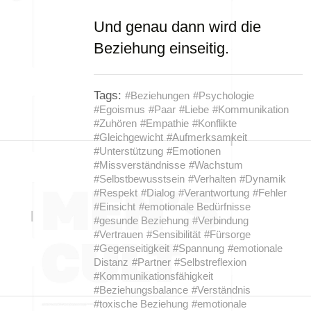
Und genau dann wird die
Beziehung einseitig.
Tags:
#Beziehungen
#Psychologie
#Egoismus
#Paar
#Liebe
#Kommunikation
#Zuhören
#Empathie
#Konflikte
#Gleichgewicht
#Aufmerksamkeit
#Unterstützung
#Emotionen
#Missverständnisse
#Wachstum
#Selbstbewusstsein
#Verhalten
#Dynamik
#Respekt
#Dialog
#Verantwortung
#Fehler
#Einsicht
#emotionale Bedürfnisse
#gesunde Beziehung
#Verbindung
#Vertrauen
#Sensibilität
#Fürsorge
#Gegenseitigkeit
#Spannung
#emotionale
Distanz
#Partner
#Selbstreflexion
#Kommunikationsfähigkeit
#Beziehungsbalance
#Verständnis
#toxische Beziehung
#emotionale