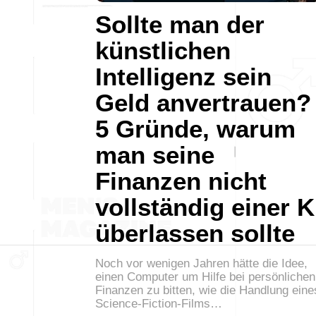
Sollte man der
künstlichen
Intelligenz sein
Geld anvertrauen?
5 Gründe, warum
man seine
Finanzen nicht
vollständig einer K
überlassen sollte
Noch vor wenigen Jahren hätte die Idee,
einen Computer um Hilfe bei persönlichen
Finanzen zu bitten, wie die Handlung eine
Science-Fiction-Films…