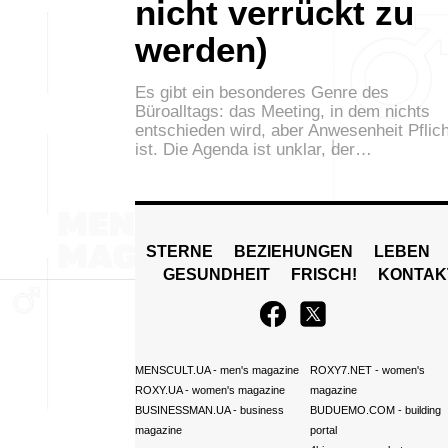
nicht verrückt zu
werden)
Es gibt ein besonderes Genre des
Büroalltags: das Meeting, in dem nichts
entschieden wird, aber Anwesenheit Pflich
ist. Die Agenda ist unklar, der…
STERNE
BEZIEHUNGEN
LEBEN
GESUNDHEIT
FRISCH!
KONTAK
MENSCULT.UA
- men's magazine
ROXY7.NET
- women's
ROXY.UA
- women's magazine
magazine
BUSINESSMAN.UA
- business
BUDUEMO.COM
- building
magazine
portal