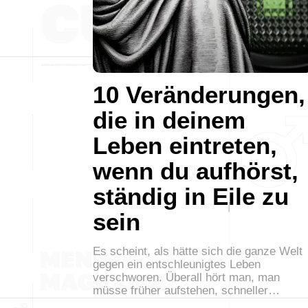
10 Veränderungen,
die in deinem
Leben eintreten,
wenn du aufhörst,
ständig in Eile zu
sein
Es scheint, als hätte sich die ganze Welt
gegen ein entschleunigtes Leben
verschworen. Überall hört man, man
müsse früher aufstehen, schneller…