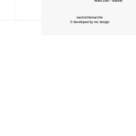
4kiev.com
- market
nachrichtenarchiv
© developed by
mc design