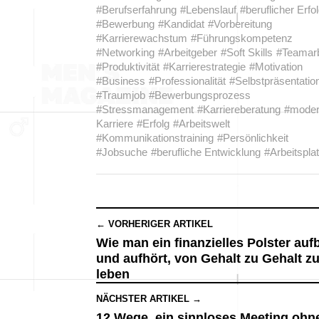
#Berufserfahrung
#Lebenslauf
#beruflicher Erfo
#Bewerbung
#Kandidat
#Vorbereitung
#Karrierewachstum
#Führungskompetenz
#Networking
#Arbeitgeber
#Soft Skills
#Teamarb
#Produktivität
#Karrierestrategie
#Motivation
#Business
#Professionalität
#Selbstpräsentatio
#Traumjob
#Bewerbungsprozess
#Stressmanagement
#Karriereberatung
#mode
Karriere
#Erfolg
#Arbeitswelt
#Kommunikationstraining
#Persönlichkeit
#Jobsuche
#berufliche Entwicklung
#Arbeitspla
← VORHERIGER ARTIKEL
Wie man ein finanzielles Polster auf
und aufhört, von Gehalt zu Gehalt z
leben
NÄCHSTER ARTIKEL →
12 Wege, ein sinnloses Meeting ohn