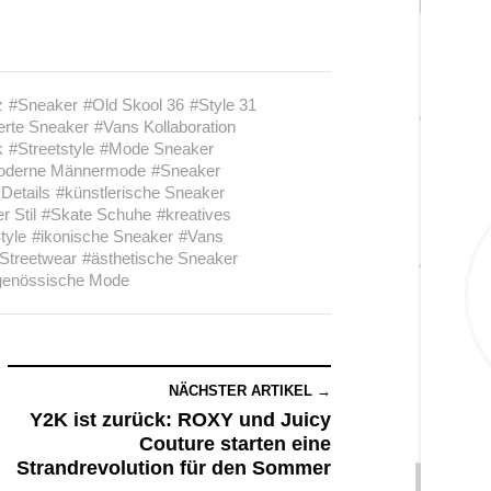
z
#Sneaker
#Old Skool 36
#Style 31
ierte Sneaker
#Vans Kollaboration
k
#Streetstyle
#Mode Sneaker
oderne Männermode
#Sneaker
Details
#künstlerische Sneaker
r Stil
#Skate Schuhe
#kreatives
tyle
#ikonische Sneaker
#Vans
Streetwear
#ästhetische Sneaker
genössische Mode
NÄCHSTER ARTIKEL →
Y2K ist zurück: ROXY und Juicy
Couture starten eine
Strandrevolution für den Sommer