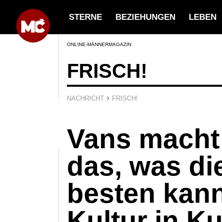
STERNE
BEZIEHUNGEN
LEBEN
ONLINE-MÄNNERMAGAZIN
FRISCH!
›
NACHRICHT
FRISCH!
Vans macht
das, was di
besten kann
Kultur in K