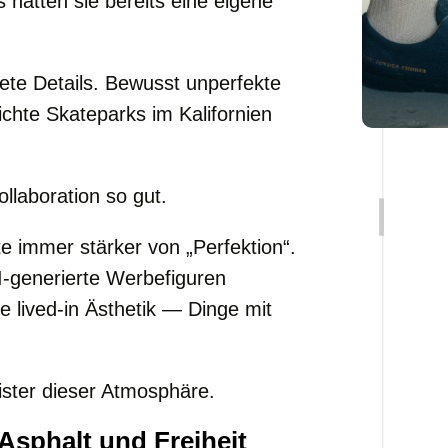
 hätten sie bereits eine eigene
te Details. Bewusst unperfekte
chte Skateparks im Kalifornien
llaboration so gut.
e immer stärker von „Perfektion“.
-generierte Werbefiguren
 lived-in Ästhetik — Dinge mit
ster dieser Atmosphäre.
sphalt und Freiheit