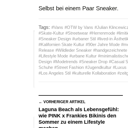
Selbst bei einem Paar Sneaker.
Tags:
#Vans
#OTW by Vans
#Julian Klincewic
#Skate-Kultur
#Streetwear
#Herrenmode
#limit
#Sneaker Design
#urbaner Stil
#lived-in Ästheti
#Kalifornien Skate Kultur
#90er Jahre Mode
#m
Release
#Wildleder Sneaker
#handgezeichnete 
#Lifestyle Mode
#urbane Kultur
#minimalistische
Design
#Modetrends
#Sneaker Drop
#Casual S
Schuhe
#Street Fashion
#Jugendkultur
#Luxus 
#Los Angeles Stil
#kulturelle Kollaboration
#zeit
← VORHERIGER ARTIKEL
Laguna Beach als Lebensgefühl:
wie PINK x Frankies Bikinis den
Sommer zu einem Lifestyle