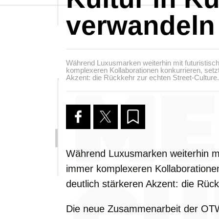
verwandeln
Während Luxusmarken weiterhin mit futuristisc
komplexeren Kollaborationen konkurrieren, setzt
Akzent: die Rückkehr zur echten Street-Culture.
Während Luxusmarken weiterhin mit
immer komplexeren Kollaborationen
deutlich stärkeren Akzent: die Rück
Die neue Zusammenarbeit der OTW 