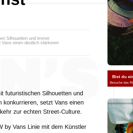
hen Silhouetten und immer
 Vans einen deutlich stärkeren
Bist du ei
Besuche das R
 futuristischen Silhouetten und
 konkurrieren, setzt Vans einen
kehr zur echten Street-Culture.
by Vans Linie mit dem Künstler