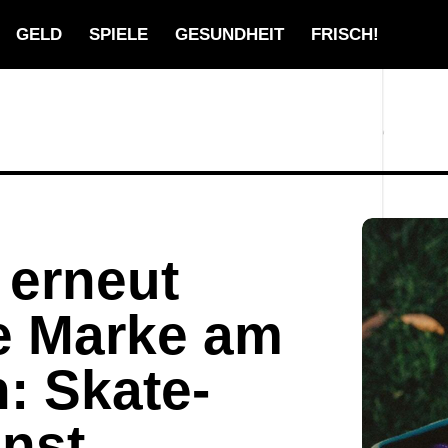
GELD
SPIELE
GESUNDHEIT
FRISCH!
 erneut
e Marke am
: Skate-
unst