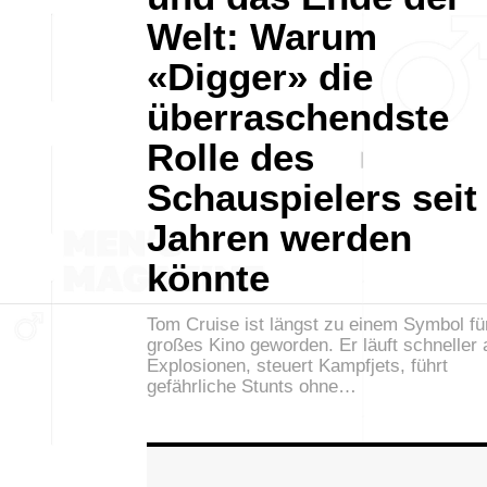
Welt: Warum
«Digger» die
überraschendste
Rolle des
Schauspielers seit
Jahren werden
könnte
Tom Cruise ist längst zu einem Symbol fü
großes Kino geworden. Er läuft schneller 
Explosionen, steuert Kampfjets, führt
gefährliche Stunts ohne…