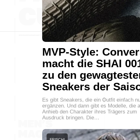
MVP-Style: Conver
macht die SHAI 00
zu den gewagteste
Sneakers der Sais
Es gibt Sneakers, die ein Outfit einfach n
ergänzen. Und dann gibt es Modelle, die a
Anhieb den Charakter ihres Trägers zum
Ausdruck bringen. Die…
FRISCH!