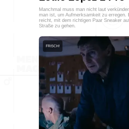
Manchmal muss man nicht laut verkünden
man ist, um Aufmerksamkeit zu erregen. 
reicht, mit dem richtigen Paar Sneaker au
Straße zu gehen.
FRISCH!