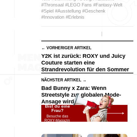
#Thronsaal
#LEGO Fans
#Fantasy-Welt
#Spiel
#Ausstellung
#Geschenk
#Innovation
#Erlebnis
← VORHERIGER ARTIKEL
Y2K ist zurück: ROXY und Juicy
Couture starten eine
Strandrevolution für den Sommer
NÄCHSTER ARTIKEL →
Bad Bunny x Zara: Wenn
Streetstyle zur globalen Mode-
Ansage wird
Bist du eine
Frau?
Besuche das
ROXY-Magazin