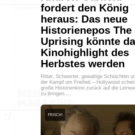
fordert den König
heraus: Das neue
Historienepos The
Uprising könnte d
Kinohighlight des
Herbstes werden
Ritter, Schwerter, gewaltige Schlachten u
der Kampf um Freiheit – Hollywood schei
große Historienkino zurück auf die Leinw
zu bringen.…
FRISCH!