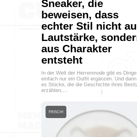
Sneaker, die
beweisen, dass
echter Stil nicht a
Lautstärke, sonde
aus Charakter
entsteht
In der Welt der Herrenmode gibt es Dinge,
einfach nur ein Outfit ergänzen. Und dann
es Stücke, die die Geschichte ihres Besit
erzählen,…
FRISCH!