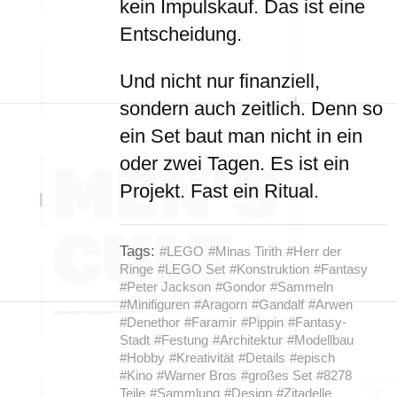
kein Impulskauf. Das ist eine
Entscheidung.
Und nicht nur finanziell,
sondern auch zeitlich. Denn so
ein Set baut man nicht in ein
oder zwei Tagen. Es ist ein
Projekt. Fast ein Ritual.
Tags:
#LEGO
#Minas Tirith
#Herr der
Ringe
#LEGO Set
#Konstruktion
#Fantasy
#Peter Jackson
#Gondor
#Sammeln
#Minifiguren
#Aragorn
#Gandalf
#Arwen
#Denethor
#Faramir
#Pippin
#Fantasy-
Stadt
#Festung
#Architektur
#Modellbau
#Hobby
#Kreativität
#Details
#episch
#Kino
#Warner Bros
#großes Set
#8278
Teile
#Sammlung
#Design
#Zitadelle