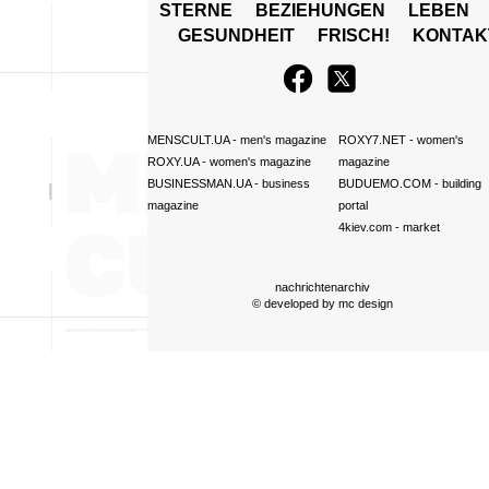
STERNE
BEZIEHUNGEN
LEBEN
GESUNDHEIT
FRISCH!
KONTAK
MENSCULT.UA
- men's magazine
ROXY7.NET
- women's
ROXY.UA
- women's magazine
magazine
BUSINESSMAN.UA
- business
BUDUEMO.COM
- building
magazine
portal
4kiev.com
- market
nachrichtenarchiv
© developed by
mc design