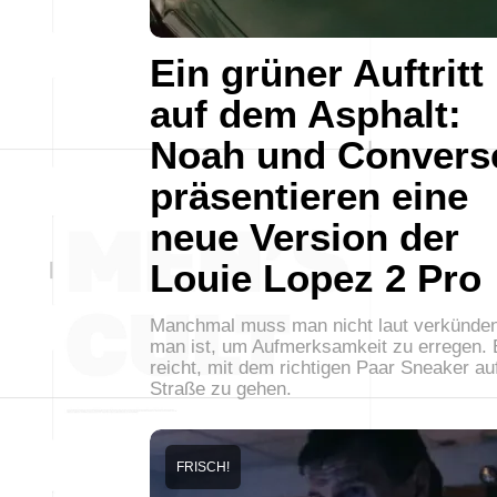
Ein grüner Auftritt
auf dem Asphalt:
Noah und Convers
präsentieren eine
neue Version der
Louie Lopez 2 Pro
Manchmal muss man nicht laut verkünden
man ist, um Aufmerksamkeit zu erregen. 
reicht, mit dem richtigen Paar Sneaker au
Straße zu gehen.
FRISCH!