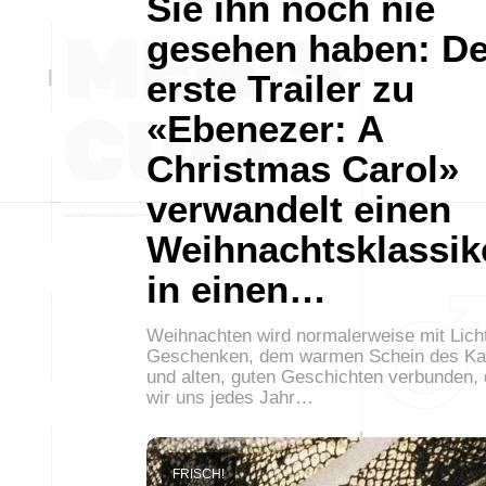
Sie ihn noch nie
gesehen haben: De
erste Trailer zu
«Ebenezer: A
Christmas Carol»
verwandelt einen
Weihnachtsklassik
in einen…
Weihnachten wird normalerweise mit Lich
Geschenken, dem warmen Schein des K
und alten, guten Geschichten verbunden, 
wir uns jedes Jahr…
FRISCH!