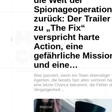
Spionageoperatio
zurück: Der Trailer
zu „The Fix“
verspricht harte
Action, eine
gefährliche Missio
und eine…
Was passiert, wenn ein Team ehemaliger 
Agenten, die bereits fast alles verloren h
eine letzte Chance bekommt, die Fehler d
Vergangenheit…
FRISCH!