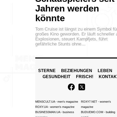
Jahren werden
könnte
Tom Cruise ist längst zu einem Symbol fü
großes Kino geworden. Er läuft schneller 
Explosionen, steuert Kampfjets, führt
gefährliche Stunts ohne…
STERNE
BEZIEHUNGEN
LEBEN
GESUNDHEIT
FRISCH!
KONTAK
MENSCULT.UA
- men's magazine
ROXY7.NET
- women's
ROXY.UA
- women's magazine
magazine
BUSINESSMAN.UA
- business
BUDUEMO.COM
- building