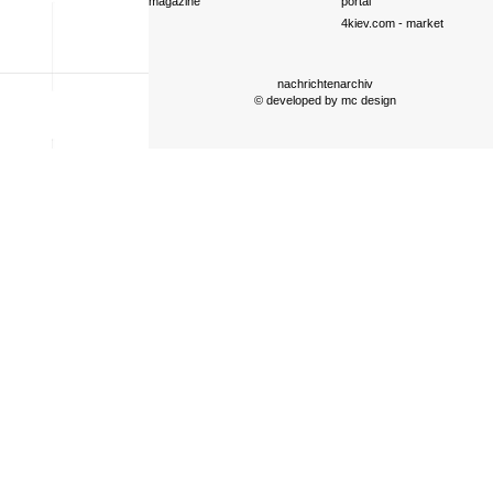
magazine
portal
4kiev.com
- market
nachrichtenarchiv
© developed by
mc design