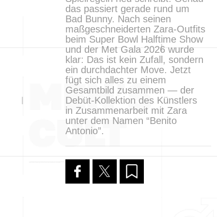
das passiert gerade rund um
Bad Bunny. Nach seinen
maßgeschneiderten Zara-Outfits
beim Super Bowl Halftime Show
und der Met Gala 2026 wurde
klar: Das ist kein Zufall, sondern
ein durchdachter Move. Jetzt
fügt sich alles zu einem
Gesamtbild zusammen — der
Debüt-Kollektion des Künstlers
in Zusammenarbeit mit Zara
unter dem Namen “Benito
Antonio”.