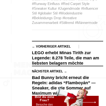
#Runway Einfluss
#Red Carpet Style
#Sneaker Kultur
#Jugendmode
#Influencer
Stil
#globaler Stil
#Modeindustrie
#Bekleidungs Drop
#kreative
Zusammenarbeit
#Stiltrend
#Männermode
← VORHERIGER ARTIKEL
LEGO erhebt Minas Tirith zur
Legende: 8.278 Teile, die man am
liebsten belagern möchte
NÄCHSTER ARTIKEL →
Bad Bunny bricht erneut die
Regeln: adidas “Flamboyán” —
Sneaker, die wie Sommer auf
Maximum wirken
Bist du eine
Frau?
Besuche das