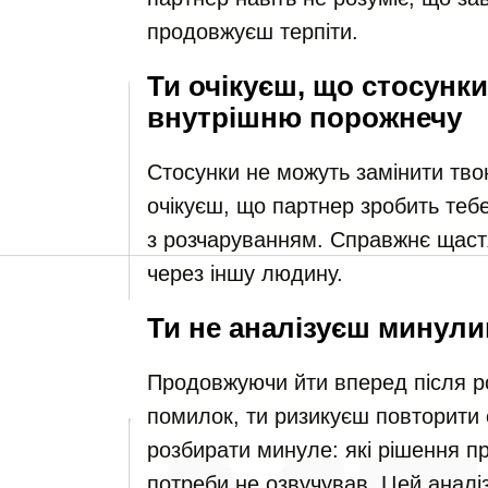
продовжуєш терпіти.
Ти очікуєш, що стосунк
внутрішню порожнечу
Стосунки не можуть замінити тво
очікуєш, що партнер зробить теб
з розчаруванням. Справжнє щастя
через іншу людину.
Ти не аналізуєш минули
Продовжуючи йти вперед після р
помилок, ти ризикуєш повторити 
розбирати минуле: які рішення пр
потреби не озвучував. Цей аналіз