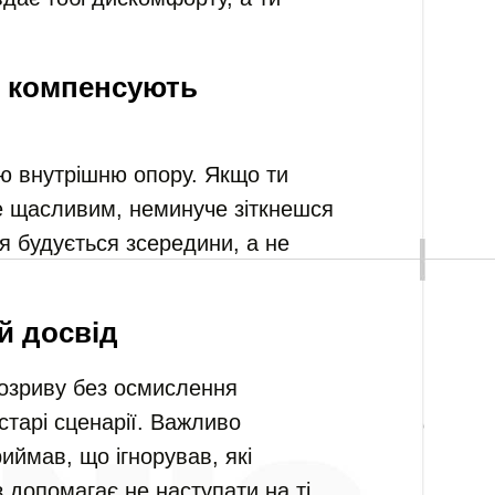
и компенсують
ю внутрішню опору. Якщо ти
е щасливим, неминуче зіткнешся
 будується зсередини, а не
й досвід
озриву без осмислення
старі сценарії. Важливо
иймав, що ігнорував, які
 допомагає не наступати на ті