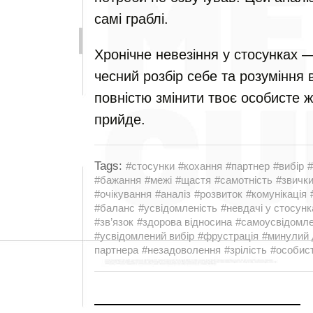
самі граблі.
Хронічне невезіння у стосунках —
чесний розбір себе та розуміння
повністю змінити твоє особисте ж
прийде.
Tags:
#стосунки
#кохання
#партнер
#вибір
#
#бажання
#межі
#щастя
#самотність
#звичк
#очікування
#аналіз
#розвиток
#комунікація
#баланс
#усвідомленість
#невдачі у стосунк
#зв’язок
#здорова відносина
#самоусвідомл
#усвідомлений вибір
#фрустрація
#минулий 
партнера
#незадоволення
#зрілість
#особист