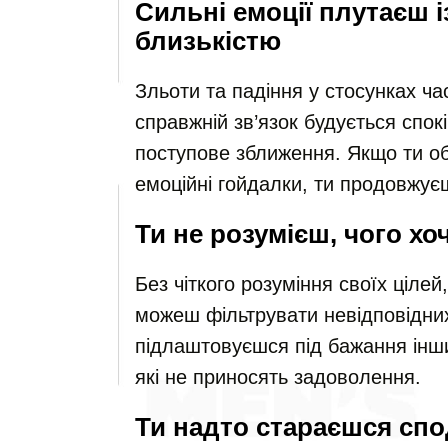
Сильні емоції плутаєш 
близькістю
Зльоти та падіння у стосунках ч
справжній зв’язок будується спок
поступове зближення. Якщо ти о
емоційні гойдалки, ти продовжуєш
Ти не розумієш, чого хо
Без чіткого розуміння своїх цілей,
можеш фільтрувати невідповідних
підлаштовуєшся під бажання інши
які не приносять задоволення.
Ти надто стараєшся сп