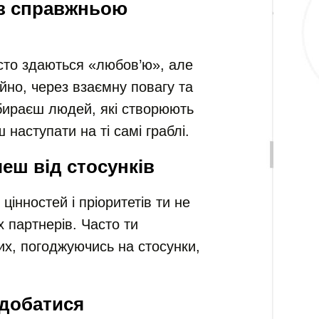
із справжньою
асто здаються «любов’ю», але
ійно, через взаємну повагу та
бираєш людей, які створюють
 наступати на ті самі граблі.
чеш від стосунків
 цінностей і пріоритетів ти не
 партнерів. Часто ти
х, погоджуючись на стосунки,
одобатися