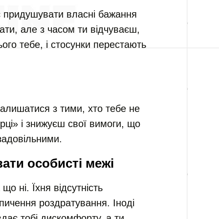
є придушувати власні бажання
ти, але з часом ти відчуваєш,
ого тебе, і стосунки перестають
алишатися з тими, хто тебе не
орці» і знижуєш свої вимоги, що
задовільними.
ати особисті межі
що ні. Їхня відсутність
опичення роздратування. Іноді
вдає тобі дискомфорту, а ти