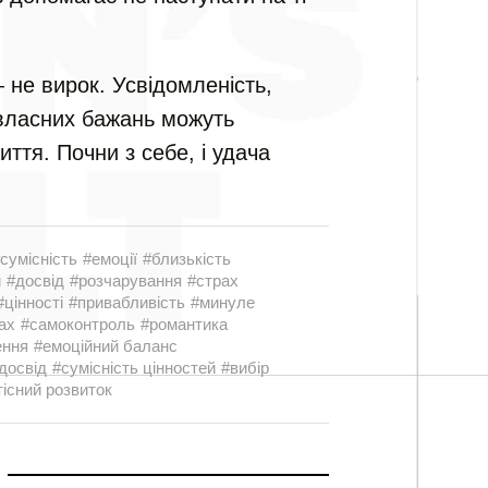
 не вирок. Усвідомленість,
 власних бажань можуть
иття. Почни з себе, і удача
сумісність
#емоції
#близькість
и
#досвід
#розчарування
#страх
#цінності
#привабливість
#минуле
ах
#самоконтроль
#романтика
ення
#емоційний баланс
досвід
#сумісність цінностей
#вибір
існий розвиток