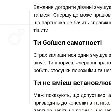
Бажання догодити дівчині змушу
та межі. Спершу це може працюва
що партнерка не бачить справжнь
тішити.
Ти боїшся самотності
Страх залишитися один змушує з
цінує. Ти ігноруєш «червоні прап
робить стосунки порожніми та не
Ти не вмієш встановлюв
Межі показують, що допустимо, а 
призводить до конфліктів та нак
партнер навіть не розуміє, що за