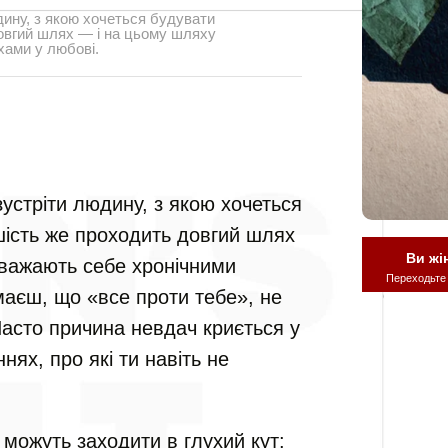
ину, з якою хочеться будувати
овгий шлях — і на цьому шляху
хами у любові.
стріти людину, з якою хочеться
шість же проходить довгий шлях
Ви жі
вважають себе хронічними
Переходьте
аєш, що «все проти тебе», не
Часто причина невдач криється у
нях, про які ти навіть не
 можуть заходити в глухий кут: