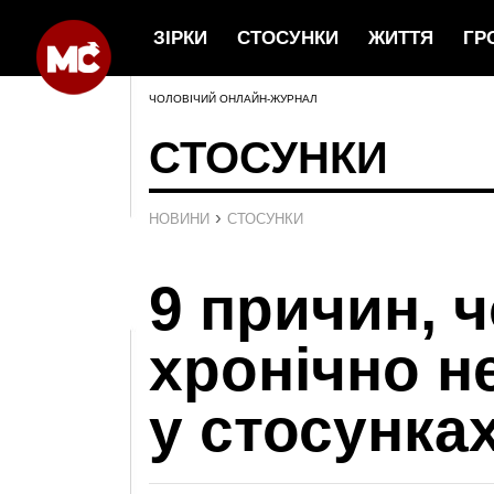
ЗІРКИ
СТОСУНКИ
ЖИТТЯ
ГР
ЧОЛОВІЧИЙ ОНЛАЙН-ЖУРНАЛ
СТОСУНКИ
›
НОВИНИ
СТОСУНКИ
9 причин, ч
хронічно н
у стосунка