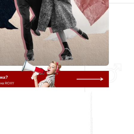
нка?
 на ROXY