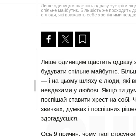
Лише одиницям щастить одразу зустріти люд
спільне майбутнє. Більшість же проходить д
є люди, які вважають себе хронічними невда
Лише одиницям щастить одразу зу
будувати спільне майбутнє. Біль
— і на цьому шляху є люди, які 
невдахами у любові. Якщо ти дум
поспішай ставити хрест на собі. 
звичках, думках і поспішних рішен
здогадуєшся.
Ось 9 причин, чому твої стосунки