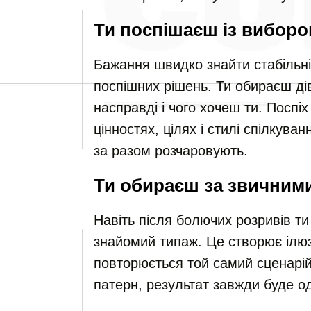
Ти поспішаєш із вибор
Бажання швидко знайти стабільні
поспішних рішень. Ти обираєш дів
насправді і чого хочеш ти. Поспіх
цінностях, цілях і стилі спілкуван
за разом розчаровують.
Ти обираєш за звичним
Навіть після болючих розривів т
знайомий типаж. Це створює ілюз
повторюється той самий сценарій
патерн, результат завжди буде о