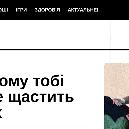
ОШІ
ІГРИ
ЗДОРОВ'Я
АКТУАЛЬНЕ!
ому тобі
е щастить
х