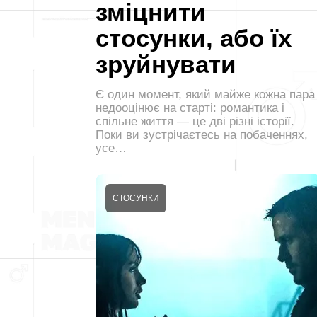
зміцнити
стосунки, або їх
зруйнувати
Є один момент, який майже кожна пара
недооцінює на старті: романтика і
спільне життя — це дві різні історії.
Поки ви зустрічаєтесь на побаченнях,
усе…
СТОСУНКИ