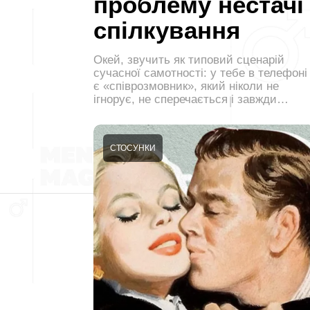
проблему нестачі
спілкування
Окей, звучить як типовий сценарій
сучасної самотності: у тебе в телефоні
є «співрозмовник», який ніколи не
ігнорує, не сперечається і завжди…
СТОСУНКИ