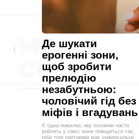
Де шукати
ерогенні зони,
щоб зробити
прелюдію
незабутньою:
чоловічий гід без
міфів і вгадувань
Є одна помилка, яку чоловіки часто
роблять у сексі: вони поводяться так,
ніби тіло партнерки має універсальну