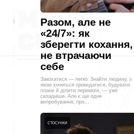
Разом, але не
«24/7»: як
зберегти кохання,
не втрачаючи
себе
Закохатися — легко. Знайти людину, з
якою хочеться прокидатися, будувати
плани й ділити перемоги, — уже
складніше. Але є ще одне
випробування, про…
СТОСУНКИ