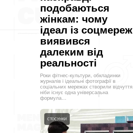
подобаються
жінкам: чому
ідеал із соцмереж
виявився
далеким від
реальності
Роки фітнес-культури, обкладинки
журналів і ідеальні фотографії в
соціальних мережах створили відчуття
ніби існує одна універсальна
формула…
СТОСУНКИ