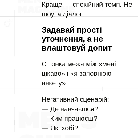
Краще — спокійний темп. Не
шоу, а діалог.
Задавай прості
уточнення, а не
влаштовуй допит
Є тонка межа між «мені
цікаво» і «я заповнюю
анкету».
Негативний сценарій:
— Де навчаєшся?
— Ким працюєш?
— Які хобі?