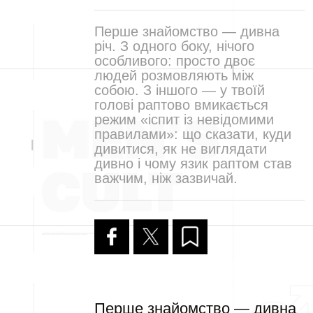
Перше знайомство — дивна
річ. З одного боку, нічого
особливого: просто двоє
людей розмовляють між
собою. З іншого — у твоїй
голові раптово вмикається
режим «іспит із невідомими
правилами»: що сказати, куди
дивитися, як не виглядати
дивно і чому язик раптом став
важчим, ніж зазвичай.
Перше знайомство — дивна