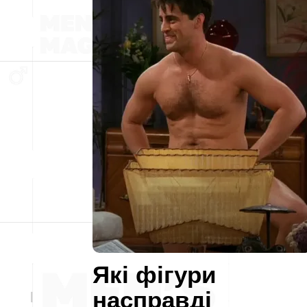
Які фігури
насправді