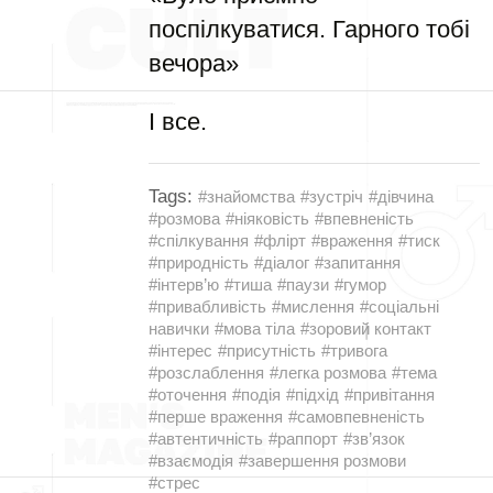
поспілкуватися. Гарного тобі
вечора»
І все.
Tags:
#знайомства
#зустріч
#дівчина
#розмова
#ніяковість
#впевненість
#спілкування
#флірт
#враження
#тиск
#природність
#діалог
#запитання
#інтерв’ю
#тиша
#паузи
#гумор
#привабливість
#мислення
#соціальні
навички
#мова тіла
#зоровий контакт
#інтерес
#присутність
#тривога
#розслаблення
#легка розмова
#тема
#оточення
#подія
#підхід
#привітання
#перше враження
#самовпевненість
#автентичність
#раппорт
#зв’язок
#взаємодія
#завершення розмови
#стрес