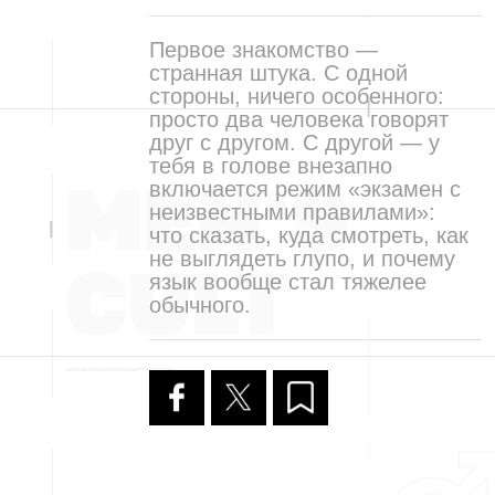
Первое знакомство —
странная штука. С одной
стороны, ничего особенного:
просто два человека говорят
друг с другом. С другой — у
тебя в голове внезапно
включается режим «экзамен с
неизвестными правилами»:
что сказать, куда смотреть, как
не выглядеть глупо, и почему
язык вообще стал тяжелее
обычного.