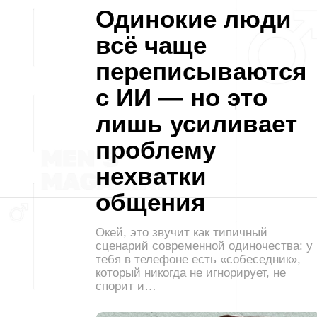
Одинокие люди
всё чаще
переписываются
с ИИ — но это
лишь усиливает
проблему
нехватки
общения
Окей, это звучит как типичный
сценарий современной одиночества: у
тебя в телефоне есть «собеседник»,
который никогда не игнорирует, не
спорит и…