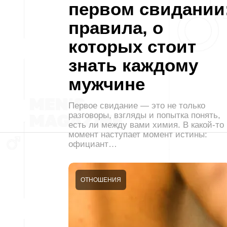
первом свидании
правила, о
которых стоит
знать каждому
мужчине
Первое свидание — это не только
разговоры, взгляды и попытка понять,
есть ли между вами химия. В какой-то
момент наступает момент истины:
официант…
ОТНОШЕНИЯ