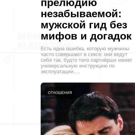
прелюдию
незабываемой:
мужской гид без
мифов и догадок
Есть одна ошибка, которую мужчины
часто совершают в сексе: они ведут
себя так, будто тело партнёрши имеет
универсальную инструкцию по
эксплуатации.…
ОТНОШЕНИЯ