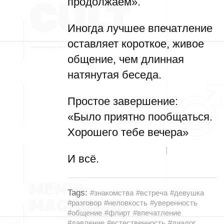
продолжаем».
Иногда лучшее впечатление
оставляет короткое, живое
общение, чем длинная
натянутая беседа.
Простое завершение:
«Было приятно пообщаться.
Хорошего тебе вечера»
И всё.
Tags:
#знакомства
#встреча
#девушка
#разговор
#неловкость
#уверенность
#общение
#флирт
#впечатление
#давление
#естественность
#диалог