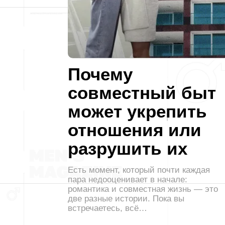
Почему
совместный быт
может укрепить
отношения или
разрушить их
Есть момент, который почти каждая
пара недооценивает в начале:
романтика и совместная жизнь — это
две разные истории. Пока вы
встречаетесь, всё…