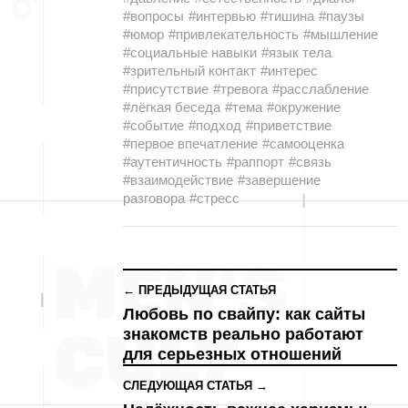
#вопросы
#интервью
#тишина
#паузы
#юмор
#привлекательность
#мышление
#социальные навыки
#язык тела
#зрительный контакт
#интерес
#присутствие
#тревога
#расслабление
#лёгкая беседа
#тема
#окружение
#событие
#подход
#приветствие
#первое впечатление
#самооценка
#аутентичность
#раппорт
#связь
#взаимодействие
#завершение
разговора
#стресс
← ПРЕДЫДУЩАЯ СТАТЬЯ
Любовь по свайпу: как сайты
знакомств реально работают
для серьезных отношений
СЛЕДУЮЩАЯ СТАТЬЯ →