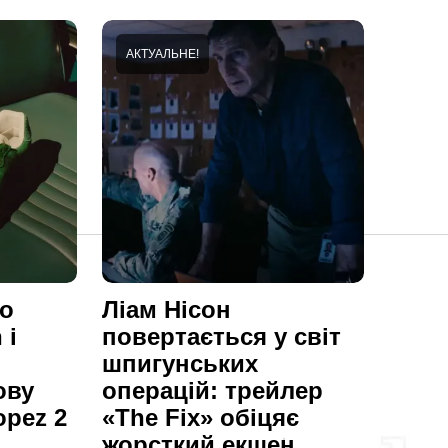
АКТУАЛЬНЕ!
по
Ліам Нісон
 і
повертається у світ
шпигунських
ову
операцій: трейлер
opez 2
«The Fix» обіцяє
жорсткий екшен,