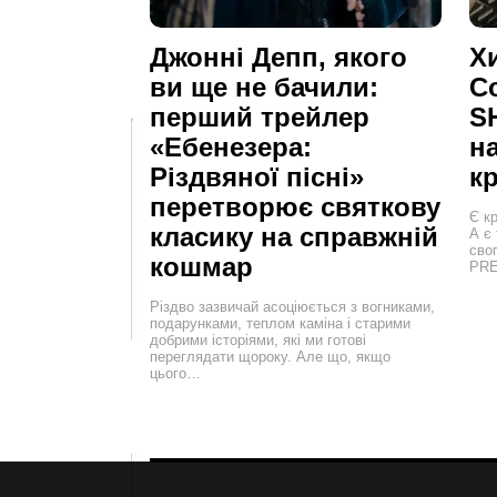
Джонні Депп, якого
Х
ви ще не бачили:
C
перший трейлер
SH
«Ебенезера:
н
Різдвяної пісні»
кр
перетворює святкову
Є кр
класику на справжній
А є
сво
кошмар
PRE
Різдво зазвичай асоціюється з вогниками,
подарунками, теплом каміна і старими
добрими історіями, які ми готові
переглядати щороку. Але що, якщо
цього…