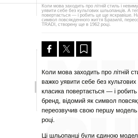
Коли мова заходить про літній стиль і невим
уявити себе без культових шльопанців. А теп
повертається — і робить це ще яскравіше. Ha
символ повсякденного життя Бразилії, пере
TRADI, створену ще в 1962 році.
Коли мова заходить про літній ст
важко уявити себе без культових 
класика повертається — і робить
бренд, відомий як символ повсяк
переозвучив свою першу модель 
році.
Ці шльопанці були єдиною модел