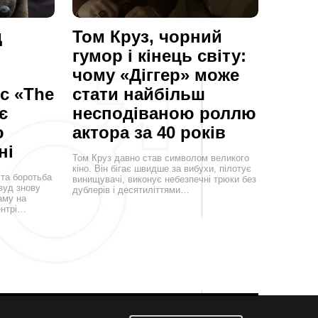
д
Том Круз, чорний
гумор і кінець світу:
чому «Діггер» може
с «The
стати найбільш
є
несподіваною роллю
ю
актора за 40 років
ні
Том Круз давно став символом великого
кіно. Він бігає швидше за вибухи, пілотує
 та боротьба
винищувачі, виконує небезпечні трюки без
вуд знову
дублерів і десятиліттями…
аму на
ентрі…