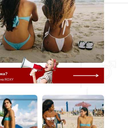
нка?
 на ROXY