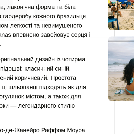
а, лаконічна форма та біла
 гардеробу кожного бразильця.
мом легкості та невимушеного
anas впевнено завойовує серця і
.
ригінальний дизайн із чотирма
підошві: класичний синій,
жений коричневий. Простота
 ці шльопанці підходять як для
рогулянок містом, а також для
іоки — легендарного стилю
 Ріо-де-Жанейро Раффом Моура