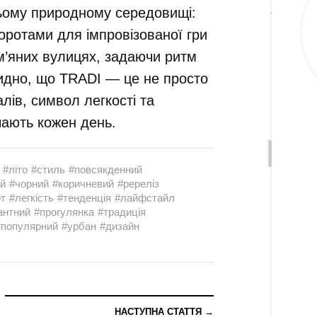
ньому природному середовищі:
оротами для імпровізованої гри
м’яних вулицях, задаючи ритм
видно, що TRADI — це не просто
лів, символ легкості та
чають кожен день.
#літо
#стиль
#повсякденний
й
#чорний
#коричневий
#ререліз
т
#легкість
#тенденція
#лайфстайл
антний
#прогулянка
#традиція
#популярний
#урбан
#дизайн
НАСТУПНА СТАТТЯ →