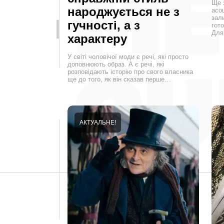
Ще 
народжується не з
асо
зал
гучності, а з
гото
Дл
характеру
У світі чоловічої моди є речі, які просто
доповнюють образ. А є речі, які
розповідають історію про свого власника
ще до того, як він сказав перше…
АКТУАЛЬНЕ!