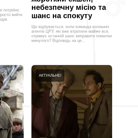
небезпечну місію та
е потрібно
шанс на спокуту
просто вийти
едів.
Що відбувається, коли команда колишніх
агентів ЦРУ, які вже втратили майже все,
отримує останній шанс виправити помилки
минулого? Відповідь на це…
АКТУАЛЬНЕ!