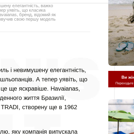
ушену елегантність, важко
ер уявіть, що класика
vaianas, бренд, відомий як
озвучив свою першу модель
иль і невимушену елегантність,
Ви жі
шльопанців. А тепер уявіть, що
Переходьте
 це ще яскравіше. Havaianas,
денного життя Бразилії,
TRADI, створену ще в 1962
лю, яку компанія випускала