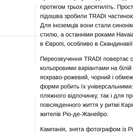
протягом трьох десятиліть. Прост
підошва зробили TRADI частиною
Для іноземців вони стали синоні
стилю, а останніми роками Havai
в Європі, особливо в Скандинавії
Переозвучення TRADI повертає о
кольоровими варіантами на білій 
яскраво-рожевий, чорний і обме
форми робить їх універсальними:
пляжного відпочинку, так і для п
повсякденного життя у ритмі Кар
жителів Ріо-де-Жанейро.
Кампанія, знята фотографом із