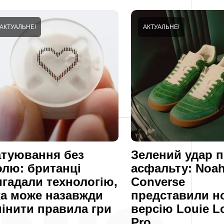
АКТУАЛЬНЕ!
АКТУАЛЬНЕ!
атуювання без
Зелений удар 
олю: британці
асфальту: Noah
игадали технологію,
Converse
ка може назавжди
представили н
мінити правила гри
версію Louie L
Pro