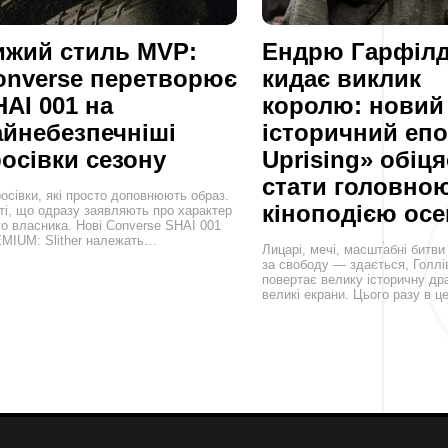
ижий стиль MVP:
Ендрю Гарфіл
onverse перетворює
кидає виклик
AI 001 на
королю: новий
айнебезпечніші
історичний епо
осівки сезону
Uprising» обіця
стати головно
осівки, які просто доповнюють образ.
кіноподією осе
 ті, що одразу заявляють про характер
го власника. Нові Converse SHAI 001
MIUM: Slither належать…
Лицарі, мечі, масштабні битви
за свободу — здається, Голлі
повертає велику історичну др
великі екрани. Цього разу в ц