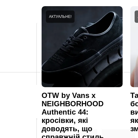
АКТУАЛЬНЕ!
OTW by Vans x
Т
NEIGHBORHOOD
б
Authentic 44:
в
кросівки, які
я
доводять, що
з
справжній стиль