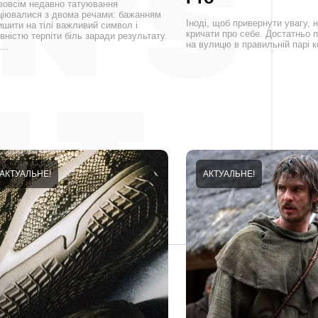
зовсім недавно татуювання
ціювалися з двома речами: бажанням
Іноді, щоб привернути увагу, н
ишити на тілі важливий символ і
кричати про себе. Достатньо 
вністю терпіти біль заради результату.
на вулицю в правильній парі к
я…
АКТУАЛЬНЕ!
АКТУАЛЬНЕ!