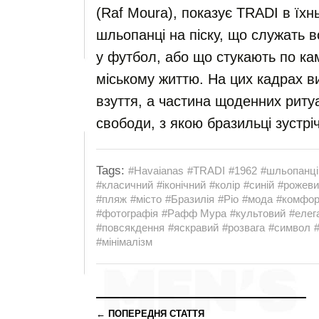
(Raf Moura), показує TRADI в їх
шльопанці на піску, що служать в
у футбол, або що стукають по ка
міському життю. На цих кадрах 
взуття, а частина щоденних ритуа
свободи, з якою бразильці зустрі
Tags:
#Havaianas
#TRADI
#1962
#шльопанці
#класичний
#іконічний
#колір
#синій
#рожеви
#пляж
#місто
#Бразилія
#Ріо
#мода
#комфор
#фотографія
#Рафф Мура
#культовий
#елег
#повсякдення
#яскравий
#розвага
#символ
#мінімалізм
← ПОПЕРЕДНЯ СТАТТЯ