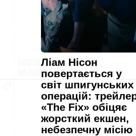
Ліам Нісон
повертається у
світ шпигунських
операцій: трейле
«The Fix» обіцяє
жорсткий екшен,
небезпечну місію