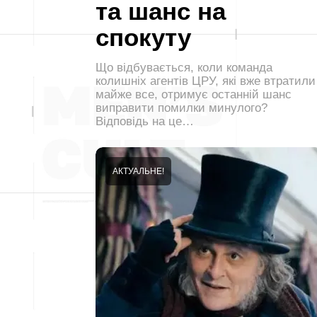
та шанс на
спокуту
Що відбувається, коли команда
колишніх агентів ЦРУ, які вже втратили
майже все, отримує останній шанс
виправити помилки минулого?
Відповідь на це…
АКТУАЛЬНЕ!