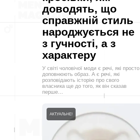
доводять, що
справжній стиль
народжується не
з гучності, а з
характеру
У світі чоловічої моди є речі, які просто
доповнюють образ. А є речі, які
розповідають історію про свого
власника ще до того, як він сказав
перше…
АКТУАЛЬНЕ!