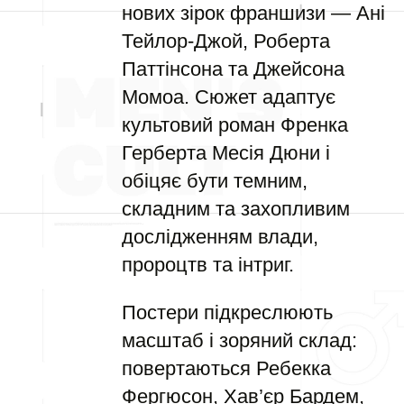
нових зірок франшизи — Ані
Тейлор-Джой, Роберта
Паттінсона та Джейсона
Момоа. Сюжет адаптує
культовий роман Френка
Герберта Месія Дюни і
обіцяє бути темним,
складним та захопливим
дослідженням влади,
пророцтв та інтриг.
Постери підкреслюють
масштаб і зоряний склад:
повертаються Ребекка
Фергюсон, Хав’єр Бардем,