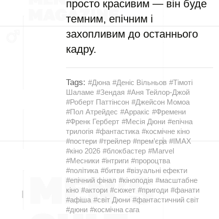
просто красивим — він буде
темним, епічним і
захопливим до останнього
кадру.
Tags:
#Дюна
#Деніс Вільньов
#Тімоті
Шаламе
#Зендая
#Аня Тейлор-Джой
#Роберт Паттінсон
#Джейсон Момоа
#Пол Атрейдес
#Арракіс
#Фремени
#Френк Герберт
#Месія Дюни
#епічна
трилогія
#фантастика
#космічне кіно
#постери
#трейлер
#прем’єра
#IMAX
#кіно 2026
#блокбастер
#Marvel
#Месники
#інтриги
#пророцтва
#політика
#битви
#візуальні ефекти
#епічний фінал
#кіноподія
#масштабне
кіно
#актори
#сюжет
#пригоди
#фанати
#афіша
#світ Дюни
#фантастичний світ
#дюни
#космічна сага