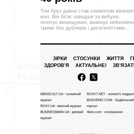
Том Круз давно став символом великог
кіно. Він бігає швидше за вибухи,
пілотує винищувачі, виконує небезпечн
трюки без дублерів і десятиліттями…
ЗІРКИ
СТОСУНКИ
ЖИТТЯ
Г
ЗДОРОВ'Я
АКТУАЛЬНЕ!
ЗВ'ЯЗА
MENSCULT.UA
- чоловічий
ROXY7.NET
- women's magazi
журнал
BUDUEMO.COM
- будівельний
ROXY.UA
- жіночий журнал
портал
BUSINESSMAN.UA
- діловий
4kiev.com
- оголошення
журнал