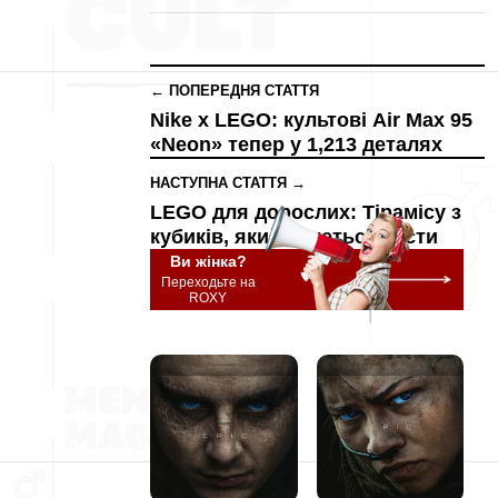
← ПОПЕРЕДНЯ СТАТТЯ
Nike x LEGO: культові Air Max 95
«Neon» тепер у 1,213 деталях
НАСТУПНА СТАТТЯ →
LEGO для дорослих: Тірамісу з
кубиків, який хочеться з’їсти
Ви жінка?
Переходьте на
ROXY