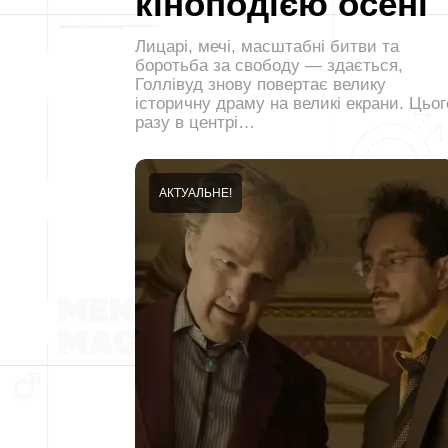
кіноподією осені
Лицарі, мечі, масштабні битви та
боротьба за свободу — здається,
Голлівуд знову повертає велику
історичну драму на великі екрани. Цьог
разу в центрі…
АКТУАЛЬНЕ!