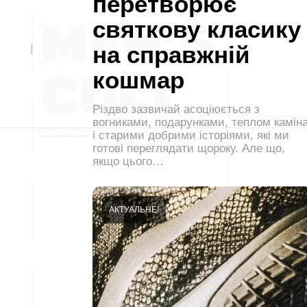
перетворює
святкову класику
на справжній
кошмар
Різдво зазвичай асоціюється з
вогниками, подарунками, теплом камін
і старими добрими історіями, які ми
готові переглядати щороку. Але що,
якщо цього…
АКТУАЛЬНЕ!