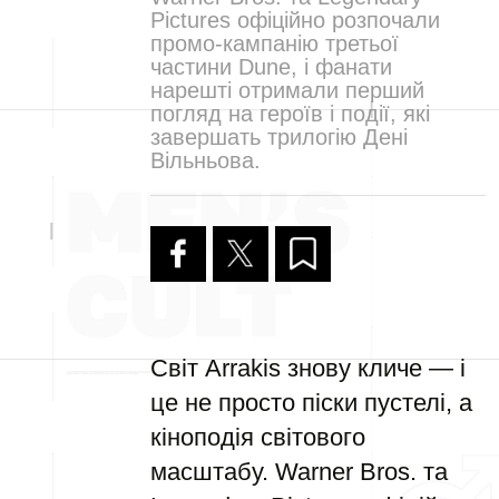
Pictures офіційно розпочали
промо-кампанію третьої
частини Dune, і фанати
нарешті отримали перший
погляд на героїв і події, які
завершать трилогію Дені
Вільньова.
Світ Arrakis знову кличе — і
це не просто піски пустелі, а
кіноподія світового
масштабу. Warner Bros. та