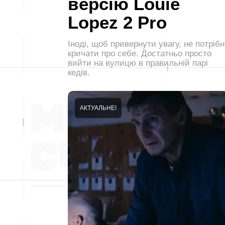
версію Louie
Lopez 2 Pro
Іноді, щоб привернути увагу, не потрібн
кричати про себе. Достатньо просто
вийти на вулицю в правильній парі
кедів.
АКТУАЛЬНЕ!