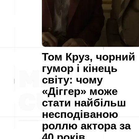
Том Круз, чорний
гумор і кінець
світу: чому
«Діггер» може
стати найбільш
несподіваною
роллю актора за
40 років