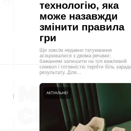
технологію, яка
може назавжди
змінити правила
гри
Ще зовсім недавно татуювання
асоціювалися з двома речами:
бажанням залишити на тілі важливий
символ і готовністю терпіти біль зарад
результату. Для…
АКТУАЛЬНЕ!