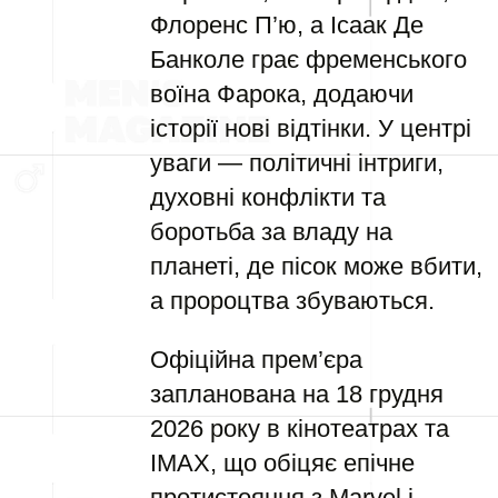
Флоренс П’ю, а Ісаак Де
Банколе грає фременського
воїна Фарока, додаючи
історії нові відтінки. У центрі
уваги — політичні інтриги,
духовні конфлікти та
боротьба за владу на
планеті, де пісок може вбити,
а пророцтва збуваються.
Офіційна прем’єра
запланована на 18 грудня
2026 року в кінотеатрах та
IMAX, що обіцяє епічне
протистояння з Marvel і