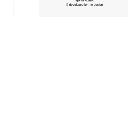
архив новин
© developed by
mc design