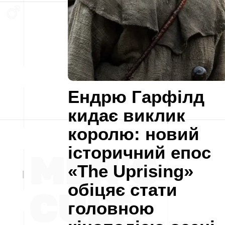
Ендрю Гарфілд
кидає виклик
королю: новий
історичний епос
«The Uprising»
обіцяє стати
головною