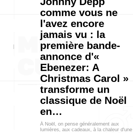
Johnny Depp
comme vous ne
l'avez encore
jamais vu : la
première bande-
annonce d'«
Ebenezer: A
Christmas Carol »
transforme un
classique de Noël
en…
À Noël, on pense généralement aux
lumières, aux cadeaux, à la chaleur d'une