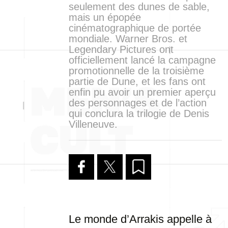
seulement des dunes de sable,
mais un épopée
cinématographique de portée
mondiale. Warner Bros. et
Legendary Pictures ont
officiellement lancé la campagne
promotionnelle de la troisième
partie de Dune, et les fans ont
enfin pu avoir un premier aperçu
des personnages et de l’action
qui conclura la trilogie de Denis
Villeneuve.
Le monde d’Arrakis appelle à