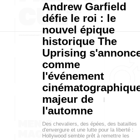
Andrew Garfield
défie le roi : le
nouvel épique
historique The
Uprising s'annonc
comme
l'événement
cinématographiqu
majeur de
l'automne
Des chevaliers, des épées, des batailles
d'envergure et une lutte pour la liberté :
Hollywood semble prêt à remettre les