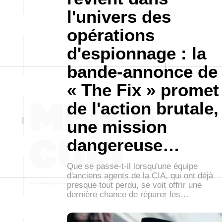
l'univers des
opérations
d'espionnage : la
bande-annonce de
« The Fix » promet
de l'action brutale,
une mission
dangereuse…
Que se passe-t-il lorsqu'une équipe
d'anciens agents de la CIA, qui ont déjà
presque tout perdu, se voit offrir une
dernière chance de réparer les…