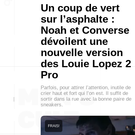
Un coup de vert
sur l’asphalte :
Noah et Converse
dévoilent une
nouvelle version
des Louie Lopez 2
Pro
Parfois, pour attirer l’attention, inutile de
crier haut et fort qui l’on est. Il suffit de
sortir dans la rue avec la bonne paire de
sneakers.
FRAIS!