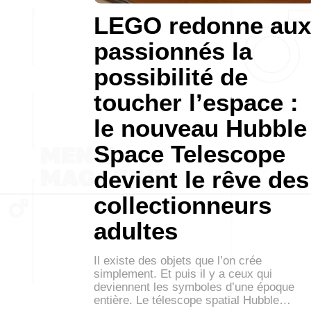
LEGO redonne aux
passionnés la
possibilité de
toucher l’espace :
le nouveau Hubble
Space Telescope
devient le rêve des
collectionneurs
adultes
Il existe des objets que l’on crée
simplement. Et puis il y a ceux qui
deviennent les symboles d’une époque
entière. Le télescope spatial Hubble…