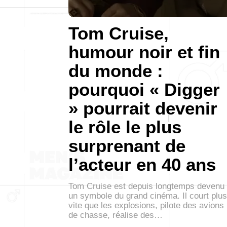
Tom Cruise,
humour noir et fin
du monde :
pourquoi « Digger
» pourrait devenir
le rôle le plus
surprenant de
l’acteur en 40 ans
Tom Cruise est depuis longtemps devenu
un symbole du grand cinéma. Il court plus
vite que les explosions, pilote des avions
de chasse, réalise des…