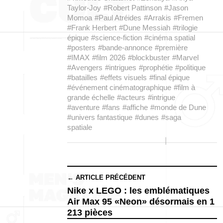
Taylor-Joy
#Robert Pattinson
#Jason
Momoa
#Paul Atréides
#Arrakis
#Fremen
#Frank Herbert
#Dune Messiah
#trilogie
épique
#science-fiction
#cinéma spatial
#posters
#bande-annonce
#première
#IMAX
#film 2026
#blockbuster
#Marvel
#Avengers
#intrigues
#prophétie
#politique
#batailles
#effets visuels
#final épique
#événement cinématographique
#film à
grande échelle
#acteurs
#intrigue
#aventure
#fans
#affiche
#monde de Dune
#univers fantastique
#dunes
#saga
spatiale
← ARTICLE PRÉCÉDENT
Nike x LEGO : les emblématiques
Air Max 95 «Neon» désormais en 1
213 pièces