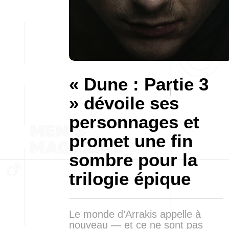
« Dune : Partie 3
» dévoile ses
personnages et
promet une fin
sombre pour la
trilogie épique
Le monde d’Arrakis appelle à
nouveau — et ce ne sont pas