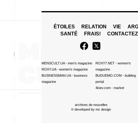
ÉTOILES
RELATION
VIE
ARG
SANTÉ
FRAIS!
CONTACTE
MENSCULT.UA
- men's magazine
ROXY7.NET
- women's
ROXY.UA
- women's magazine
magazine
BUSINESSMAN.UA
- business
BUDUEMO.COM
- building
magazine
portal
4kiev.com
- market
archives de nouvelles
© developed by
mc design