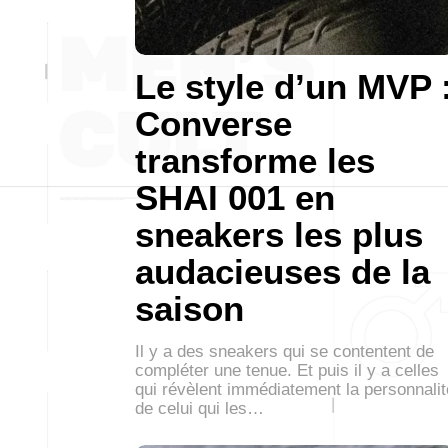
Le style d’un MVP 
Converse
transforme les
SHAI 001 en
sneakers les plus
audacieuses de la
saison
Il y a des sneakers qui se contentent de
compléter une tenue. Et puis il y a celles
qui révèlent immédiatement la personnalit
de celui qui les…