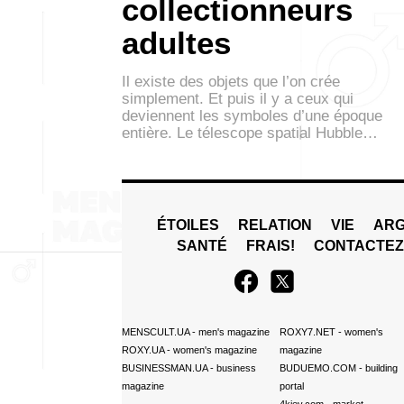
collectionneurs
adultes
Il existe des objets que l’on crée
simplement. Et puis il y a ceux qui
deviennent les symboles d’une époque
entière. Le télescope spatial Hubble…
ÉTOILES
RELATION
VIE
ARG
SANTÉ
FRAIS!
CONTACTE
MENSCULT.UA
- men's magazine
ROXY7.NET
- women's
ROXY.UA
- women's magazine
magazine
BUSINESSMAN.UA
- business
BUDUEMO.COM
- building
magazine
portal