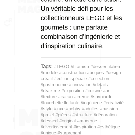
Un véritable défi pour les
collectionneurs LEGO et les
gourmets : une parfaite
combinaison d’ingénierie et
d’inspiration culinaire.
Tags:
#LEGO
#tiramisu
#dessert italien
#modèle
#construction
#briques
#design
créatif
#édition spéciale
#collection
#gastronomie
#innovation
#détails
#réalisme
#exposition
#cuisine
#art
#texture
#cacao
#crème
#savoiardi
#fourchette flottante
#ingénierie
#créativité
#style
#luxe
#hobby
#adultes
#passion
#projet
#pièces
#structure
#décoration
#dessert
#original
#moderne
#divertissement
#inspiration
#esthétique
#unique
#surprenant