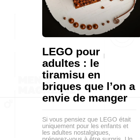
LEGO pour
adultes : le
tiramisu en
briques que l’on a
envie de manger
Si vous pensiez que LEGO était
uniquement pour les enfants et
les adultes nostalgiques,
préparez-vous à être surpris. Un