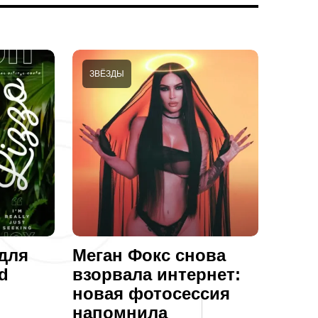
ЗВЁЗДЫ
 для
Меган Фокс снова
ed
взорвала интернет:
новая фотосессия
напомнила