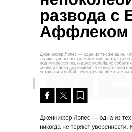
развода с 
Аффлеком
Дженнифер Лопес — одна из тех женщин, кот
теряют уверенности. Несмотря на то, что её
под микроскопом, и даже малейшие события
снова и снова доказывает, что настоящая си
оставаться собой, несмотря на обстоятельст
Дженнифер Лопес — одна из тех 
никогда не теряют уверенности. 