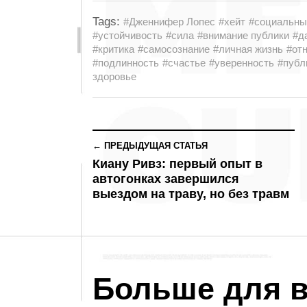
Tags:
#Дженнифер Лопес
#хейт
#социальны
#устойчивость
#сила
#внимание публики
#д
#критика
#самосознание
#личная жизнь
#от
#подлинность
#счастье
#уверенность
#публ
здоровье
← ПРЕДЫДУЩАЯ СТАТЬЯ
Киану Ривз: первый опыт в
автогонках завершился
выездом на траву, но без травм
Больше для в