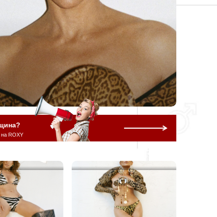
щина?
 на ROXY