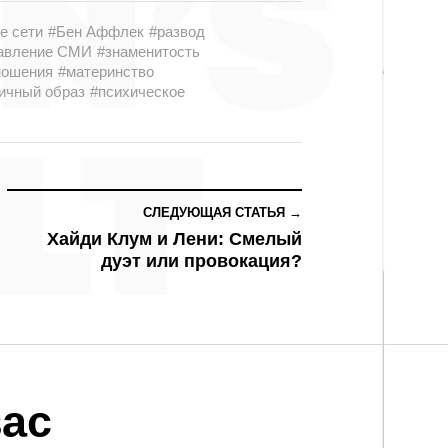
е сети
#Бен Аффлек
#развод
авление СМИ
#знаменитость
ношения
#материнство
ичный образ
#психическое
СЛЕДУЮЩАЯ СТАТЬЯ →
Хайди Клум и Лени: Смелый
дуэт или провокация?
ас