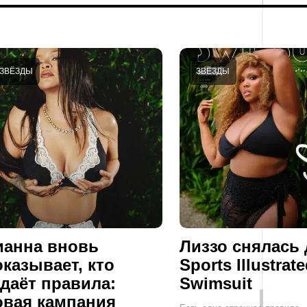
ЗВЁЗДЫ
ЗВЁЗДЫ
ианна вновь
Лиззо снялась
оказывает, кто
Sports Illustrat
адаёт правила:
Swimsuit
овая кампания