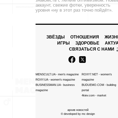
знакомств с лёгким оптимизмом. Новы
аккаунт, свежие фотки, уверенность
уровня «ну в этот раз точно пойдёт».
ЗВЁЗДЫ
ОТНОШЕНИЯ
ЖИЗН
ИГРЫ
ЗДОРОВЬЕ
АКТУ
СВЯЗАТЬСЯ С НАМИ
MENSCULT.UA
- men's magazine
ROXY7.NET
- women's
ROXY.UA
- women's magazine
magazine
BUSINESSMAN.UA
- business
BUDUEMO.COM
- building
magazine
portal
4kiev.com
- market
архив новостей
© developed by
mc design