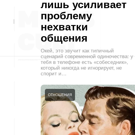
лишь усиливает
проблему
нехватки
общения
Окей, это звучит как типичный
сценарий современной одиночества: у
тебя в телефоне есть «собеседник»,
который никогда не игнорирует, не
спорит и…
ОТНОШЕНИЯ