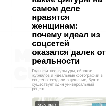
самом деле
нравятся
женщинам:
почему идеал из
соцсетей
оказался далек от
реальности
Годы фитнес-культуры, обложки
журналов и идеальные фотографии в
соцсетях создали ощущение, будто
существует один универсальный
рецепт…
ОТНОШЕНИЯ