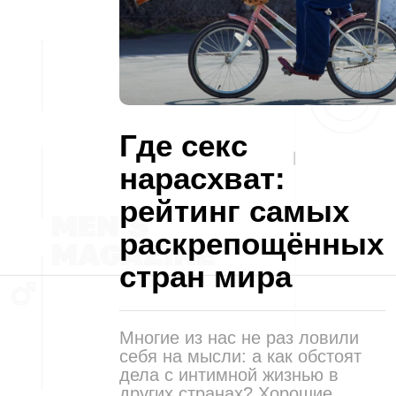
Где секс
нарасхват:
рейтинг самых
раскрепощённых
стран мира
Многие из нас не раз ловили
себя на мысли: а как обстоят
дела с интимной жизнью в
других странах? Хорошие