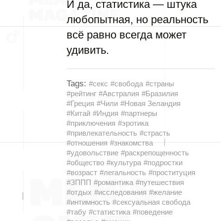
И да, статистика — штука
любопытная, но реальность
всё равно всегда может
удивить.
Tags:
#секс
#свобода
#страны
#рейтинг
#Австралия
#Бразилия
#Греция
#Чили
#Новая Зеландия
#Китай
#Индия
#партнеры
#приключения
#эротика
#привлекательность
#страсть
#отношения
#знакомства
#удовольствие
#раскрепощенность
#общество
#культура
#подростки
#возраст
#легальность
#проституция
#ЗППП
#романтика
#путешествия
#отдых
#исследования
#желание
#интимность
#сексуальная свобода
#табу
#статистика
#поведение