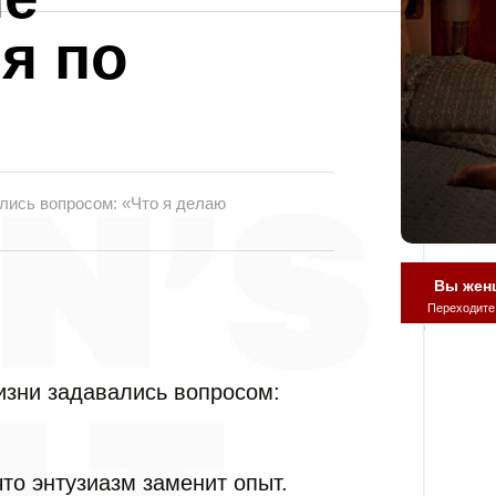
я по
лись вопросом: «Что я делаю
Вы жен
Переходите
изни задавались вопросом:
что энтузиазм заменит опыт.