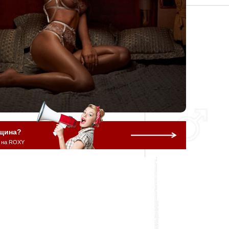
щина?
 на ROXY