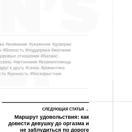
ка
#внимание
#уважение
#доверие
ы
#близость
#поддержка
#желание
доровые отношения
#баланс
 связь
#автономия
#взаимопомощь
друг к другу
#связь
#романтика
сть
#ценность
#бескорыстная
СЛЕДУЮЩАЯ СТАТЬЯ →
Маршрут удовольствия: как
довести девушку до оргазма и
не заблудиться по дороге