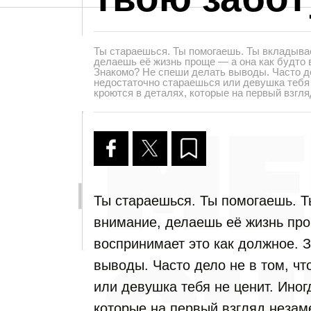
Ты стараешься. Ты помогаешь. Ты вкладыва
делаешь её жизнь проще — а она как будто 
Знакомо? Не спеши делать выводы. Часто де
недостаточно стараешься или девушка тебя 
кроются в деталях, которые на первый взгл
Ты стараешься. Ты помогаешь. 
внимание, делаешь её жизнь про
воспринимает это как должное. 
выводы. Часто дело не в том, чт
или девушка тебя не ценит. Иног
которые на первый взгляд незам