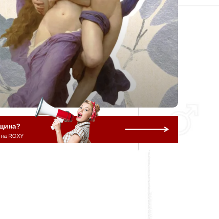
щина?
 на ROXY