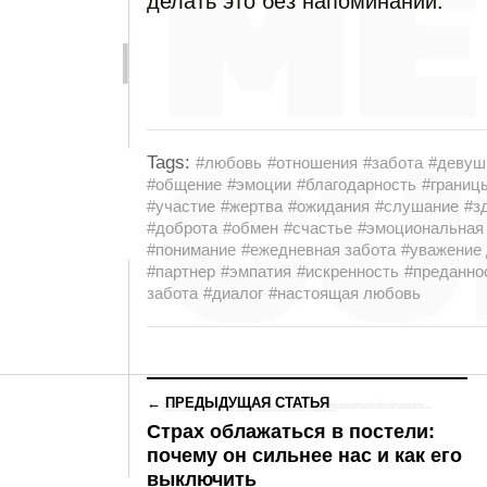
делать это без напоминаний.
Tags:
#любовь
#отношения
#забота
#девуш
#общение
#эмоции
#благодарность
#границ
#участие
#жертва
#ожидания
#слушание
#з
#доброта
#обмен
#счастье
#эмоциональная
#понимание
#ежедневная забота
#уважение 
#партнер
#эмпатия
#искренность
#преданно
забота
#диалог
#настоящая любовь
← ПРЕДЫДУЩАЯ СТАТЬЯ
Страх облажаться в постели:
почему он сильнее нас и как его
выключить