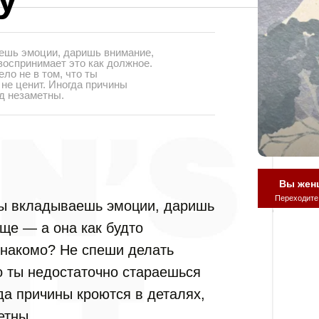
ешь эмоции, даришь внимание,
воспринимает это как должное.
ло не в том, что ты
не ценит. Иногда причины
яд незаметны.
Вы жен
Переходите
Ты вкладываешь эмоции, даришь
ще — а она как будто
Знакомо? Не спеши делать
о ты недостаточно стараешься
да причины кроются в деталях,
етны.