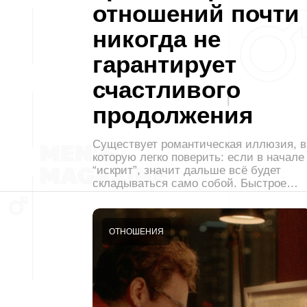
отношений почти
никогда не
гарантирует
счастливого
продолжения
Существует романтическая иллюзия, в
которую легко поверить: если в начале
“искрит”, значит дальше всё будет
складываться само собой. Быстрое…
ОТНОШЕНИЯ