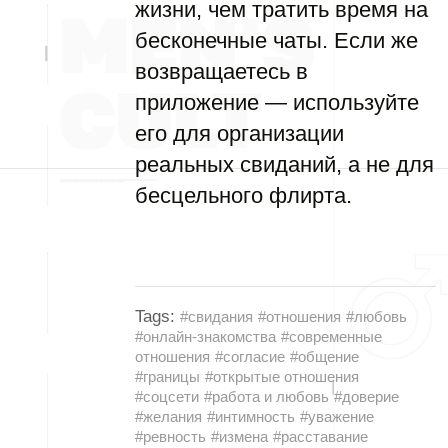
жизни, чем тратить время на
бесконечные чаты. Если же
возвращаетесь в
приложение — используйте
его для организации
реальных свиданий, а не для
бесцельного флирта.
Tags:
#свидания
#отношения
#любовь
#онлайн-знакомства
#современные
отношения
#согласие
#общение
#границы
#открытые отношения
#соцсети
#работа и любовь
#доверие
#желания
#интимность
#уважение
#ревность
#измена
#расставание