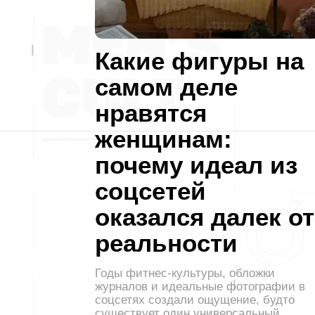
Какие фигуры на
самом деле
нравятся
женщинам:
почему идеал из
соцсетей
оказался далек от
реальности
Годы фитнес-культуры, обложки
журналов и идеальные фотографии в
соцсетях создали ощущение, будто
существует один универсальный