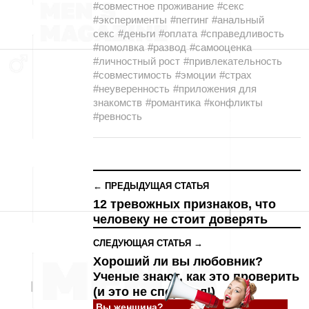
#совместное проживание
#секс
#эксперименты
#пеггинг
#анальный
секс
#деньги
#оплата
#справедливость
#помолвка
#развод
#самооценка
#личностный рост
#привлекательность
#совместимость
#эмоции
#страх
#неуверенность
#приложения для
знакомств
#романтика
#конфликты
#ревность
← ПРЕДЫДУЩАЯ СТАТЬЯ
12 тревожных признаков, что
человеку не стоит доверять
СЛЕДУЮЩАЯ СТАТЬЯ →
Хороший ли вы любовник?
Ученые знают, как это проверить
(и это не спортзал!)
Вы женщина?