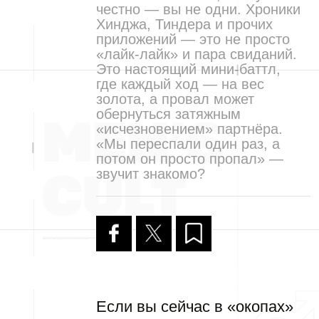
честно — вы не одни. Хроники
Хинджа, Тиндера и прочих
приложений — это не просто
«лайк-лайк» и пара свиданий.
Это настоящий мини-баттл,
где каждый ход — на вес
золота, а провал может
обернуться затяжным
«исчезновением» партнёра.
«Мы переспали один раз, а
потом он просто пропал» —
звучит знакомо?
Если вы сейчас в «окопах»