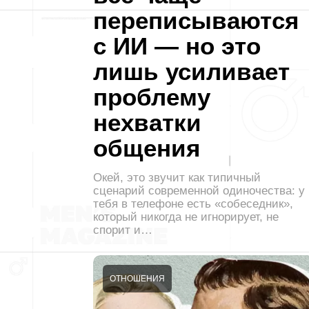
переписываются
с ИИ — но это
лишь усиливает
проблему
нехватки
общения
Окей, это звучит как типичный
сценарий современной одиночества: у
тебя в телефоне есть «собеседник»,
который никогда не игнорирует, не
спорит и…
ОТНОШЕНИЯ