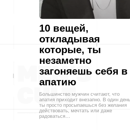
10 вещей,
откладывая
которые, ты
незаметно
загоняешь себя в
апатию
Большинство мужчин считают, что
апатия приходит внезапно. В один ден
ты просто просыпаешься без желания
действовать, мечтать или даже
радоваться…