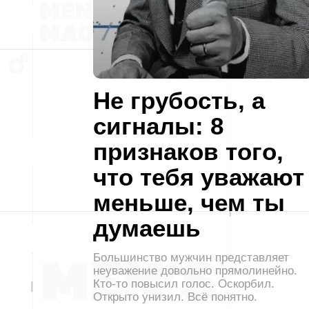
Не грубость, а
сигналы: 8
признаков того,
что тебя уважают
меньше, чем ты
думаешь
Большинство мужчин представляет
неуважение довольно прямолинейно.
Кто-то повысил голос. Оскорбил.
Открыто унизил. Всё понятно.