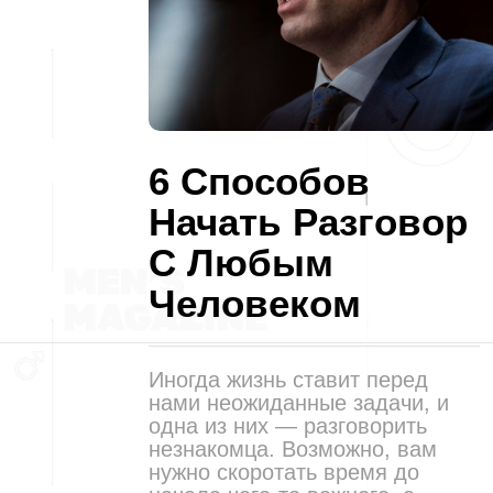
6 Способов
Начать Разговор
С Любым
Человеком
Иногда жизнь ставит перед
нами неожиданные задачи, и
одна из них — разговорить
незнакомца. Возможно, вам
нужно скоротать время до