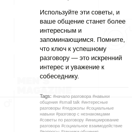
Используйте эти советы, и
ваше общение станет более
интересным и
запоминающимся. Помните,
что ключ к успешному
разговору — это искренний
интерес и уважение к
собеседнику.
Tags:
#начало разговора
#навыки
общения
#small talk
#интересные
разговоры
#ледоколы
#социальные
навыки
#разговор с незнакомцами
#советы по разговору
#инициирование
разговора
#социальное взаимодействие
#вопросы
#техники общения