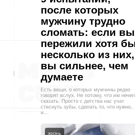
после которых
мужчину трудно
сломать: если вы
пережили хотя б
несколько из них,
вы сильнее, чем
думаете
Есть вещи, о которых мужчины редко
говорят вслух. Не потому, что им нечег
сказать. Просто с детства нас учат
стиснуть зубы, сделать то, что нужно,
и…
ЖИЗНЬ