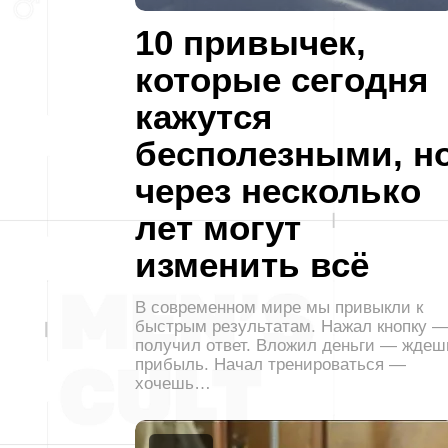
10 привычек,
которые сегодня
кажутся
бесполезными, н
через несколько
лет могут
изменить всё
В современном мире мы привыкли к
быстрым результатам. Нажал кнопку 
получил ответ. Вложил деньги — ждеш
прибыль. Начал тренироваться —
хочешь…