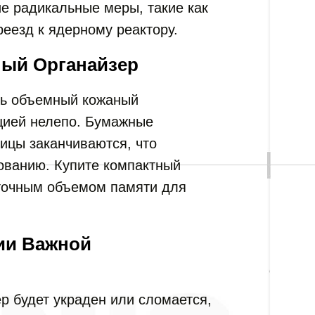
ие радикальные меры, такие как
еезд к ядерному реактору.
ный Органайзер
ть объемный кожаный
цией нелепо. Бумажные
ицы заканчиваются, что
ованию. Купите компактный
аточным объемом памяти для
ии Важной
р будет украден или сломается,