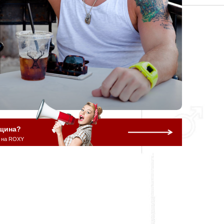
щина?
 на ROXY