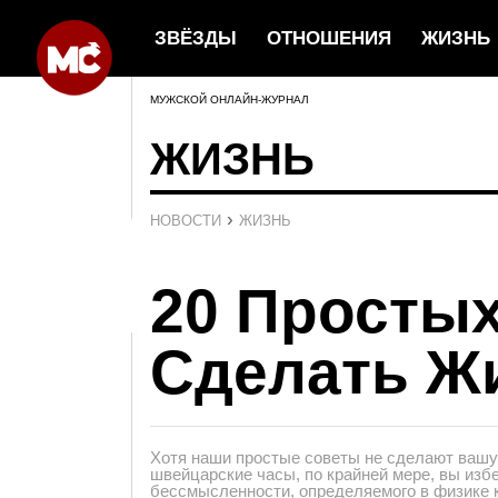
ЗВЁЗДЫ
ОТНОШЕНИЯ
ЖИЗНЬ
МУЖСКОЙ ОНЛАЙН-ЖУРНАЛ
ЖИЗНЬ
›
НОВОСТИ
ЖИЗНЬ
20 Просты
Сделать Ж
Хотя наши простые советы не сделают вашу 
швейцарские часы, по крайней мере, вы из
бессмысленности, определяемого в физике 