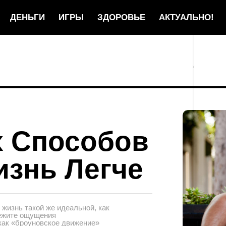
ДЕНЬГИ
ИГРЫ
ЗДОРОВЬЕ
АКТУАЛЬНО!
х Способов
изнь Легче
жизнь такой же идеальной, как
бежите ощущения
как «броуновское движение»