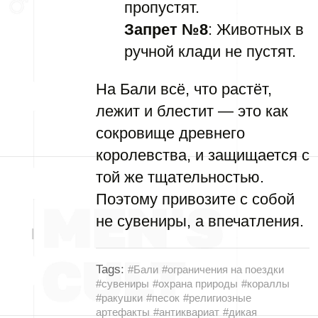
пропустят.
Запрет №8
: Животных в
ручной клади не пустят.
На Бали всё, что растёт,
лежит и блестит — это как
сокровище древнего
королевства, и защищается с
той же тщательностью.
Поэтому привозите с собой
не сувениры, а впечатления.
Tags:
#Бали
#ограничения на поездки
#сувениры
#охрана природы
#кораллы
#ракушки
#песок
#религиозные
артефакты
#антиквариат
#дикая