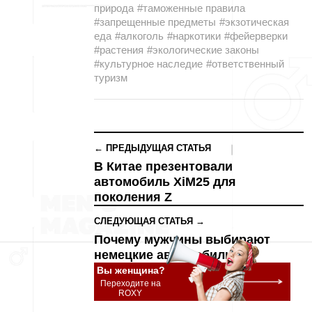
природа
#таможенные правила
#запрещенные предметы
#экзотическая
еда
#алкоголь
#наркотики
#фейерверки
#растения
#экологические законы
#культурное наследие
#ответственный
туризм
← ПРЕДЫДУЩАЯ СТАТЬЯ
В Китае презентовали
автомобиль XiM25 для
поколения Z
СЛЕДУЮЩАЯ СТАТЬЯ →
Почему мужчины выбирают
немецкие автомобили?
Вы женщина?
Переходите на
ROXY