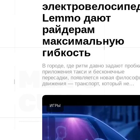
электровелосипе
Lemmo дают
райдерам
максимальную
гибкость
В городе, где ритм давно задают пробк
приложения такси и бесконечные
пересадки, появляется новая философ
движения — транспорт, который не…
ИГРЫ