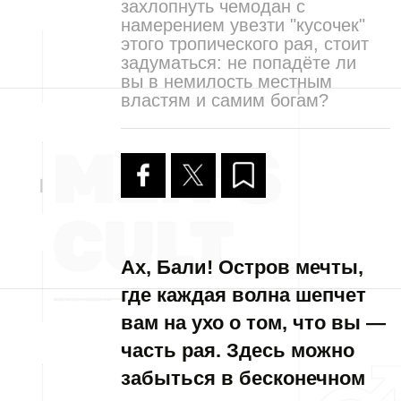
захлопнуть чемодан с
намерением увезти "кусочек"
этого тропического рая, стоит
задуматься: не попадёте ли
вы в немилость местным
властям и самим богам?
Ах, Бали! Остров мечты,
где каждая волна шепчет
вам на ухо о том, что вы —
часть рая. Здесь можно
забыться в бесконечном