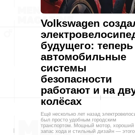
Volkswagen созда
электровелосипе
будущего: теперь
автомобильные
системы
безопасности
работают и на дв
колёсах
Ещё несколько лет назад электровелос
был просто удобным городским
транспортом. Мощный мотор, хороший
запас хода и стильный дизайн — этого